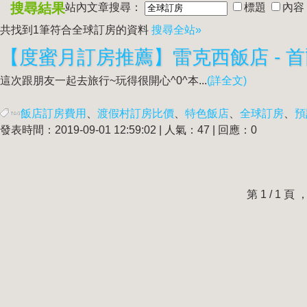
搜尋結果
站內文章搜尋：
標題
內容
共找到1筆符合
全球訂房
的資料
搜尋全站»
【度蜜月訂房推薦】雷克西飯店 - 
這次跟朋友一起去旅行~玩得很開心^0^本...
(詳全文)
飯店訂房費用
、
渡假村訂房比價
、
特色飯店
、
全球訂房
、
預
發表時間：2019-09-01 12:59:02 | 人氣：47 | 回應：0
第 1 / 1 