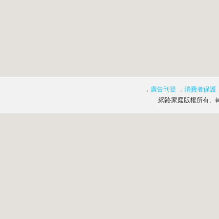
．
廣告刊登
．
消費者保護
網路家庭版權所有、轉載必究 