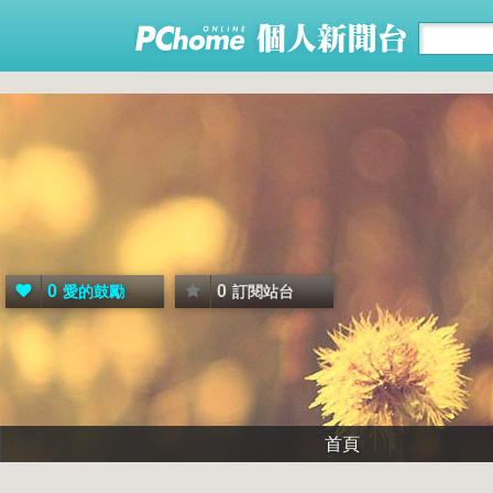
0
0
愛的鼓勵
訂閱站台
首頁