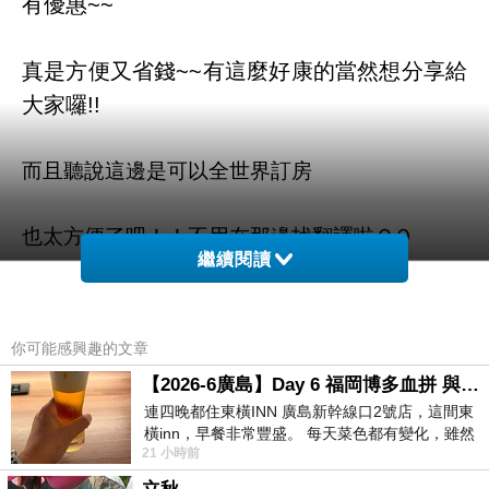
有優惠~~
真是方便又省錢~~有這麼
好康的當然想分享給
大家囉!!
而且聽說這邊是可以全世界訂房
也太方便了吧！！不用在那邊找翻譯啦ＱＱ
繼續閱讀
貝勒提耶豪曼劇院飯店 - 巴黎 的介紹在下面
你可能感興趣的文章
如果有興趣到這附近玩的，不妨可以看看喔！
【2026-6廣島】Day 6 福岡博多血拼 與機場接送少年司機深夜對談
連四晚都住東橫INN 廣島新幹線口2號店，這間東
以下是 貝勒提耶豪曼劇院飯店 - 巴黎 的介紹 如
橫inn，早餐非常豐盛。 每天菜色都有變化，雖然
21 小時前
看到工作人員拿出料理包加熱，但
果也跟我一樣喜歡不妨看看喔!