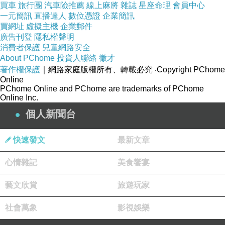
買車
旅行團
汽車險推薦
線上麻將
雜誌
星座命理
會員中心
一元簡訊
直播達人
數位憑證
企業簡訊
買網址
虛擬主機
企業郵件
廣告刊登
隱私權聲明
消費者保護
兒童網路安全
About PChome
投資人聯絡
徵才
著作權保護
｜網路家庭版權所有、轉載必究
‧Copyright PChome
Online
PChome Online and PChome are trademarks of PChome
Online Inc.
個人新聞台
快速發文
最新文章
心情雜記
美食饗宴
藝文欣賞
旅遊玩家
社會萬象
影視娛樂