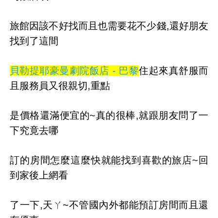
旅館
因該不好找而且也需要花不少錢,還好朋友
找到了這間
貝勒提耶豪曼劇院飯店 - 巴黎
住起來真舒服而
且服務員又很親切,重點
是價格還滿便宜的~
真的很棒,就跟朋友問了
一
下究竟去哪
訂的房間怎麼這麼
快就能找到喜歡的旅店~回
到家後上網看
了一下,天ㄚ~不管國內
外都能預訂房間而且還