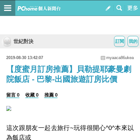
世紀對決
訂閱
我的
2019-08-30 13:42:07
myaaca86ukea
【度蜜月訂房推薦】貝勒提耶豪曼劇
院飯店 - 巴黎-出國旅遊訂房比價
留言 0
收藏 0
推薦 0
這次跟朋友一起去旅行~玩得很開心^0^本來以
為飯店或