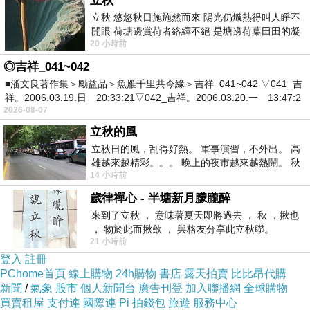
立秋
立秋 悠悠秋日施施然而來 陽光仍熾熱得叫人睜不
PS.若您家裡有0~4歲的小朋友，
點我進入索取免
開眼 荷塘邊賞荷者絡繹不絕 是塘邊荷葉田田的凝
20 小時前
望 風中飄逸的是映日荷花別樣紅
費《迪士尼美語世界試用包》
◎吉祥_041~042
■潘文良著作集＞勵益品＞魚雁千里共今緣＞吉祥_041~042 ▽041_吉
↓↓↓限量特優價格按鈕↓↓↓
度假訂房省錢
祥。2006.03.19.日 20:33:21▽042_吉祥。2006.03.20.一 13:47:2
2026-08-07
飯店住宿優惠碼預訂
立秋的風
hotel訂房
立秋日的風，刮得好熱。 軍事演習，不外出。 高
雄越來越精彩。。。 晚上的夜市越來越熱鬧。 秋
14 小時前
天的風刮得很熱 夜遊消暑熱。。。
歲律禪心 - 半塘新月朦朧醉
來到了立秋 ， 意味著夏天即將過去 ， 秋 ，揪也
， 物於此而揪歛 ， 與格友分享此立秋聯。
21 小時前
登入
註冊
刷卡訂房價格比價
PChome首頁
線上購物
24h購物
書店
露天拍賣
比比昂代購
新聞
/
氣象
股市
個人新聞台
廣告刊登
加入聯播網
全球購物
買賣租屋
支付連
國際連
Pi 拍錢包
旅遊
服務中心