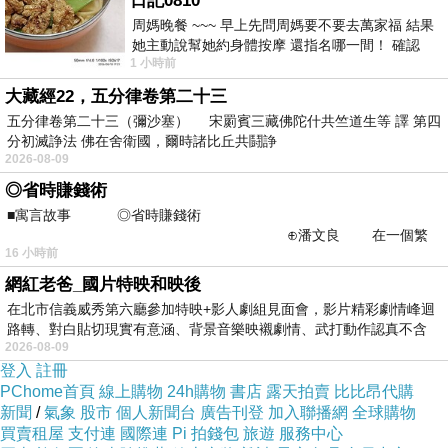
日記0810
周媽晚餐 ~~~ 早上先問周媽要不要去萬家福 結果
她主動說幫她約身體按摩 還指名哪一間！ 確認
=>點此取得優惠<=
1 小時前
後，我的腦袋才運轉起來 預約對
大藏經22，五分律卷第二十三
五分律卷第二十三（彌沙塞） 宋罽賓三藏佛陀什共竺道生等 譯 第四
分初滅諍法 佛在舍衛國，爾時諸比丘共鬪諍
2026-08-09
◎省時賺錢術
■寓言故事 ◎省時賺錢術
⊕潘文良 在一個繁
16 小時前
華的商業街上，有兩家傳統
網紅老爸_國片特映和映後
在北市信義威秀第六廳參加特映+影人劇組見面會，影片精彩劇情峰迴
路轉、對白貼切現實有意涵、背景音樂映襯劇情、武打動作認真不含
2026-08-09
糊、
一周大事
登入
註冊
PChome首頁
線上購物
24h購物
書店
露天拍賣
比比昂代購
新聞
/
氣象
股市
個人新聞台
廣告刊登
加入聯播網
全球購物
買賣租屋
支付連
國際連
Pi 拍錢包
旅遊
服務中心