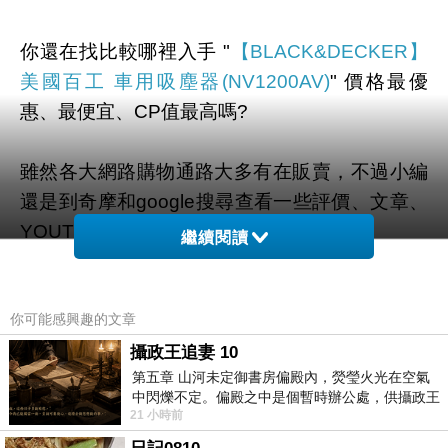
你還在找比較哪裡入手 "
【BLACK&DECKER】
美國百工 車用吸塵器(NV1200AV)
" 價格最優
惠、最便宜、CP值最高嗎?
雖然各大網路購物通路大多有在販賣，不過小編
還是到奇摩和google搜尋查看一些評價、文章、
YOUTUBE、直播、開箱文 等相關訊息後。
繼續閱讀
幫您整理出來在
momo購物網
最划算啦。
你可能感興趣的文章
有需要的網友們可以點擊下面按鈕即可獲得最新
攝政王追妻 10
第五章 山河未定御書房偏殿內，熒瑩火光在空氣
的優惠折扣喔！
中閃爍不定。偏殿之中是個暫時辦公處，供攝政王
21 小時前
於皇宮內廷裡處理公務已然很多年。房內