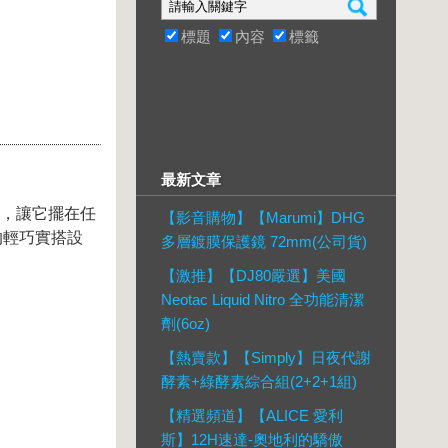
標題
內容
標籤
最新文章
間，讓它擺在任
【影音購物】【Marumi】DHG
的輕巧實搭設
多層鍍膜保護鏡 72mm(公司貨)
【激推】【DJ80嚴選】美國
Neotac Liquid Nitro 全功能清潔
劑(6oz)
【熱賣款】【Simply】日夜代謝
酵素+綠酵素綜合組(2+2+1組)
【精選頻道】【ALICE 愛利
斯】12H速達-奧地利的驕傲