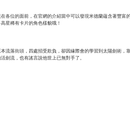
現在各位的面前，在官網的介紹當中可以發現米德蘭蘊含著豐富
多高星稀有卡片的角色樣貌哦！
原本流落街頭，四處招受欺負，卻因緣際會的學習到太陽劍術，
的活劍流，也有謠言說他世上已無對手了。