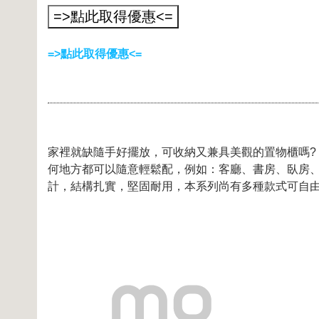
=>點此取得優惠<=
家裡就缺隨手好擺放，可收納又兼具美觀的置物櫃嗎?
何地方都可以隨意輕鬆配，例如：客廳、書房、臥房
計，結構扎實，堅固耐用，本系列尚有多種款式可自