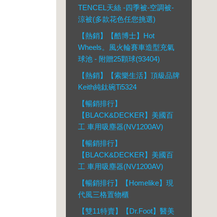
TENCEL天絲 -四季被-空調被-
涼被(多款花色任您挑選)
【熱銷】【酷博士】Hot
Wheels。風火輪賽車造型充氣
球池 - 附贈25顆球(93404)
【熱銷】【索樂生活】頂級品牌
Keith純鈦碗Ti5324
【暢銷排行】
【BLACK&DECKER】美國百
工 車用吸塵器(NV1200AV)
【暢銷排行】
【BLACK&DECKER】美國百
工 車用吸塵器(NV1200AV)
【暢銷排行】【Homelike】現
代風三格置物櫃
【雙11特賣】【Dr.Foot】醫美