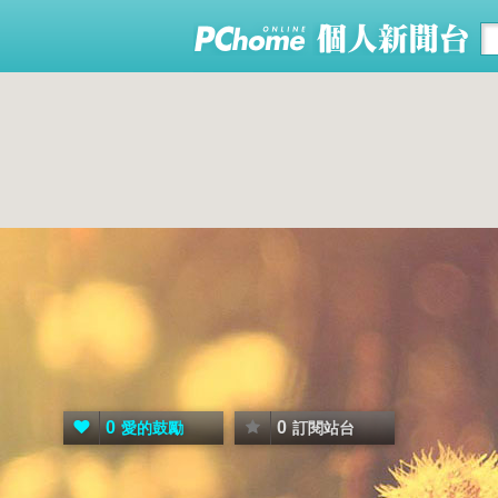
0
0
愛的鼓勵
訂閱站台