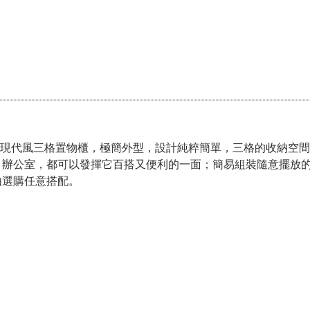
 現代風三格置物櫃，極簡外型，設計純粹簡單，三格的收納空
、辦公室，都可以發揮它百搭又便利的一面；簡易組裝隨意擺放
由選購任意搭配。