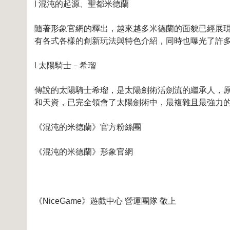
l 混沌的起源、聖都米德蘭
隨著形象官網的釋出，越來越多米德蘭的面貌已經展
有各式各樣的創新玩法與特色介紹，同時也曝光了許
l 太陽騎士－希瑠
傳說的太陽騎士希瑠，是太陽劍術活劍流的繼承人，
和天資，已完全領會了太陽劍術中，最複雜且最強力
《混沌的米德蘭》官方粉絲團
《混沌的米德蘭》形象官網
《NiceGame》遊戲中心 營運團隊 敬上