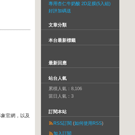
專用杏仁牛奶酸 2D足膜(5入組)
好評加碼送
文章分類
本台最新標籤
最新回應
站台人氣
累積人氣：
8,106
當日人氣：
3
訂閱本站
形象官網，以及
RSS訂閱
(
如何使用RSS
)
加入訂閱