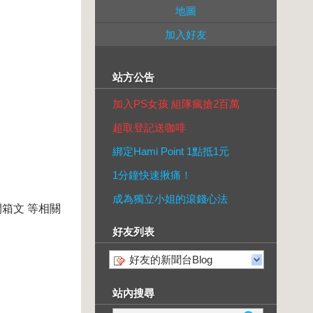
地圖
加入好友
站方公告
加入PS女孩 組隊瘋搶2百萬
超取登記送咖啡
綁定Hami Point 1點抵1元
1分鐘快速揪痛！
成為獨立小姐的滾錢心法
箱文 等相關
好友列表
好友的新聞台Blog
站內搜尋