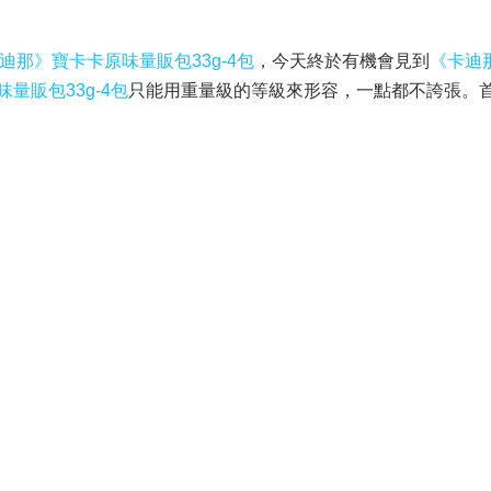
迪那》寶卡卡原味量販包33g-4包
，今天終於有機會見到
《卡迪
量販包33g-4包
只能用重量級的等級來形容，一點都不誇張。