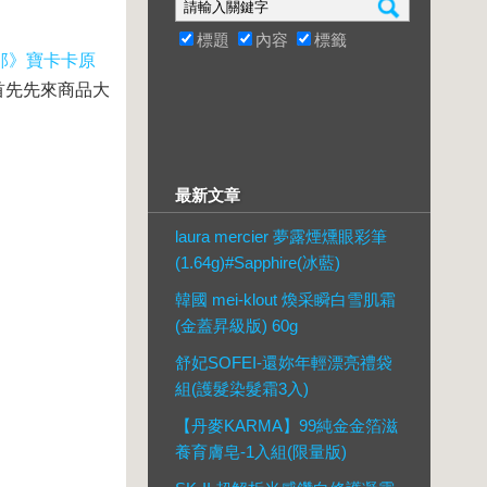
標題
內容
標籤
那》寶卡卡原
首先先來商品大
最新文章
laura mercier 夢露煙燻眼彩筆
(1.64g)#Sapphire(冰藍)
韓國 mei-klout 煥采瞬白雪肌霜
(金蓋昇級版) 60g
舒妃SOFEI-還妳年輕漂亮禮袋
組(護髮染髮霜3入)
【丹麥KARMA】99純金金箔滋
養育膚皂-1入組(限量版)