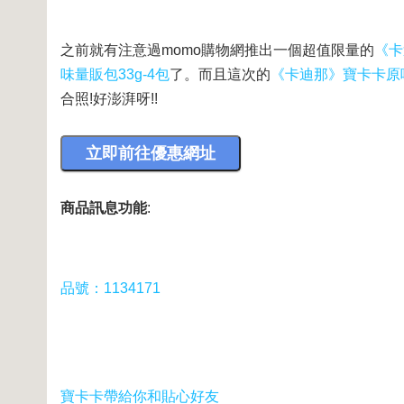
之前就有注意過momo購物網推出一個超值限量的
《卡
味量販包33g-4包
了。而且這次的
《卡迪那》寶卡卡原味
合照!好澎湃呀!!
商品訊息功能
:
品號：1134171
寶卡卡帶給你和貼心好友