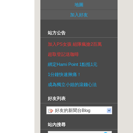
地圖
加入好友
站方公告
加入PS女孩 組隊瘋搶2百萬
超取登記送咖啡
綁定Hami Point 1點抵1元
1分鐘快速揪痛！
成為獨立小姐的滾錢心法
好友列表
好友的新聞台Blog
站內搜尋