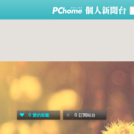
0
0
愛的鼓勵
訂閱站台