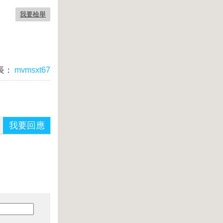
我要檢舉
長：
mvmsxt67
我要回應