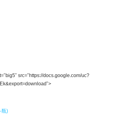
t="big5" src="https://docs.google.com/uc?
k&export=download">
-瓶)