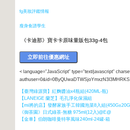
fg美妝評鑑情報
瘦身食譜學生
< language="JavaScript" type="text/javascript" charse
authuser=0&id=0ByQUwaDTWSjoYmxzN3I3MHRKSE
【臺灣綠源寶】紅麴醬油x4瓶組(420ML-瓶)
【LANEIGE 蘭芝】毛孔淨化保濕組
【mi將的店】發酵家族手工韓國泡菜8入組(450G±20G
《御茶園》日式綠茶-無糖 975ml(12入)@E@
【金車】伯朗咖啡曼特寧風味240ml-24罐-箱