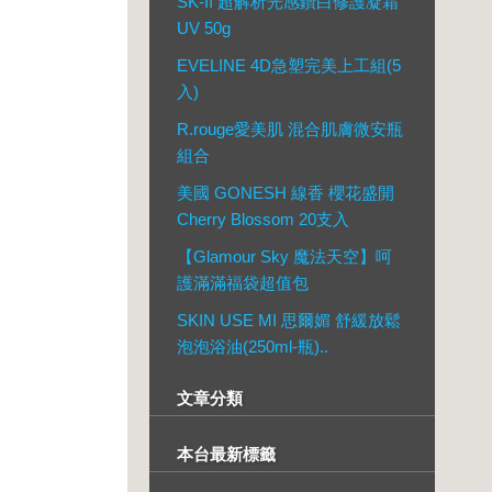
SK-II 超解析光感鑽白修護凝霜
UV 50g
EVELINE 4D急塑完美上工組(5
入)
R.rouge愛美肌 混合肌膚微安瓶
組合
美國 GONESH 線香 櫻花盛開
Cherry Blossom 20支入
【Glamour Sky 魔法天空】呵
護滿滿福袋超值包
SKIN USE MI 思爾媚 舒緩放鬆
泡泡浴油(250ml-瓶)..
文章分類
本台最新標籤