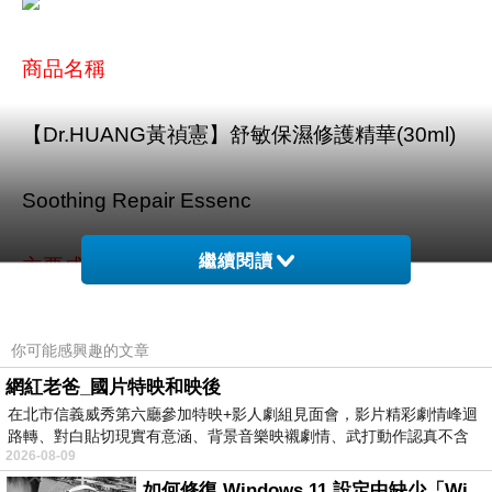
商品名稱
【Dr.HUANG黃禎憲】舒敏保濕修護精華(30ml)
Soothing Repair Essenc
繼續閱讀
主要成分
草本修護因子、舒緩植物精萃、PMA高效鎖水液
你可能感興趣的文章
(含維他命B5及玻尿酸)、精胺酸、海藻醣、神經
網紅老爸_國片特映和映後
醯胺
在北市信義威秀第六廳參加特映+影人劇組見面會，影片精彩劇情峰迴
路轉、對白貼切現實有意涵、背景音樂映襯劇情、武打動作認真不含
2026-08-09
糊、
商品特色
如何修復 Windows 11 設定中缺少「Windows 更新」？