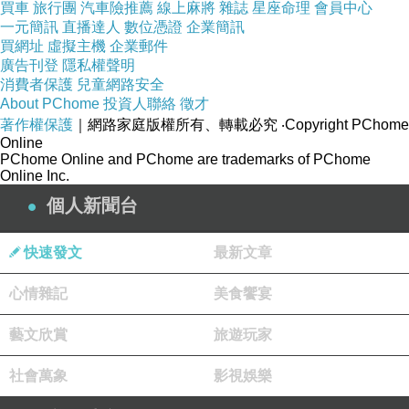
買車
旅行團
汽車險推薦
線上麻將
雜誌
星座命理
會員中心
一元簡訊
直播達人
數位憑證
企業簡訊
◎添加複合型神經醯胺，全面修護肌膚障璧，維
買網址
虛擬主機
企業郵件
持肌膚皮脂膜完整性，提高肌膚防禦力
廣告刊登
隱私權聲明
消費者保護
兒童網路安全
About PChome
投資人聯絡
徵才
◎適用於任何肌膚型態，特別適合敏感性肌膚使
著作權保護
｜網路家庭版權所有、轉載必究
‧Copyright PChome
用
Online
PChome Online and PChome are trademarks of PChome
Online Inc.
商品內容
個人新聞台
【Dr.HUANG黃禎憲】舒敏保濕修護精華(30ml)
快速發文
最新文章
x1
心情雜記
美食饗宴
保存期限
藝文欣賞
旅遊玩家
社會萬象
影視娛樂
詳見外包裝標示