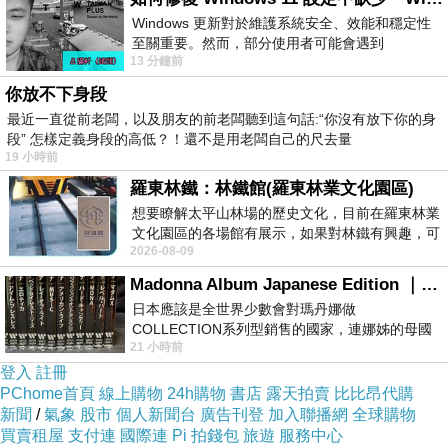
Windows 更新對於維護系統安全、效能和穩定性
◎柔敏脆弱的東方膚質所研發，質地清爽舒適、
至關重要。然而，部分使用者可能會遇到
吸收快
13 分鐘前
Windows 11 設定應用程式中缺少「Windows 更
新」
你放不下身段
最近一直從前老闆，以及朋友的前老闆聽到這句話:“你沒有放下你的身
◎有效舒緩及改善肌膚問題，為乾敏肌膚提供完
段” 怎樣定義身段的高低？！還不是用老闆自己的尺去量
美的調理對策
19 小時前
羅東林鐵：林鐵館(羅東林業文化園區)
◎天然植物萃取配方，不含香料、色素，溫和不
想要瞭解太平山林場的歷史文化，目前在羅東林業
文化園區的各場館有展示，如果對林鐵有興趣，可
易刺激
2026-08-09
以到林鐵館。 這裡展示從山下
Madonna Album Japanese Edition ｜瑪丹娜專輯們2026年日本版重發系列
◎草本修護因子-MultiEx BSASMTM，植物性複
日本應該是全世界少數會對瑪丹娜做
COLLECTION系列型銷售的國家，連娜姊的母國
合精粹，具有溫和舒緩安撫肌膚功效
21 小時前
美國都沒對她這樣過，這全拜在他們到現在唱片
登入
註冊
◎高效鎖水強化肌膚保水度，預防細紋、皺紋產
PChome首頁
線上購物
24h購物
書店
露天拍賣
比比昂代購
新聞
/
氣象
股市
個人新聞台
廣告刊登
加入聯播網
全球購物
生，維持緊緻輕彈的年輕般肌膚
買賣租屋
支付連
國際連
Pi 拍錢包
旅遊
服務中心