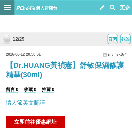
12/29
訂閱
我的
2016-06-12 20:50:51
mvmsxt67
【Dr.HUANG黃禎憲】舒敏保濕修護
精華(30ml)
留言 0
收藏 0
推薦 0
情人節英文翻譯