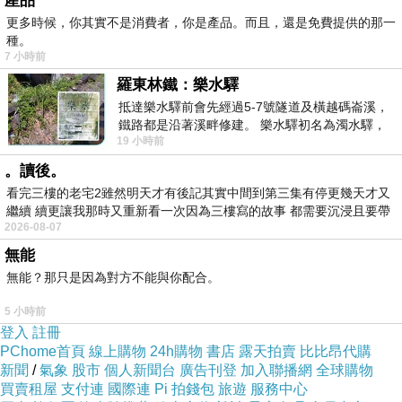
產品
今晚的
Stanley Clarke Quartet
讚到爆
!! High
翻了
~
更多時候，你其實不是消費者，你是產品。而且，還是免費提供的那一
種。
哈哈
~
7 小時前
JAZZ
樂還是要聽現場才能感受到它的魅力與趣味
。
羅東林鐵：樂水驛
抵達樂水驛前會先經過5-7號隧道及橫越碼崙溪，
鐵路都是沿著溪畔修建。 樂水驛初名為濁水驛，
以往
JAZZ
音樂大家首先會聯想到的是薩克斯風、再
19 小時前
但因與臺鐵集集線車站同名，於1953
來就是
JAZZ
鋼琴，
。讀後。
低音提琴較不易被注目到
~
除了常用於爵士樂的這
看完三樓的老宅2雖然明天才有後記其實中間到第三集有停更幾天才又
四種樂器
(
當然也可隨意地加入木琴
、
非洲鼓或其
繼續 續更讓我那時又重新看一次因為三樓寫的故事 都需要沉浸且要帶
2026-08-07
有
它
)
很難到它們齊聚一堂之外
，
再來就是曲目與即興
無能
是否吸引人。
無能？那只是因為對方不能與你配合。
5 小時前
這場
JAZZ
音樂會徹底改變我對低音提琴的看法，原
登入
註冊
來低音提琴是這麼地迷人
^0^
PChome首頁
線上購物
24h購物
書店
露天拍賣
比比昂代購
新聞
/
氣象
股市
個人新聞台
廣告刊登
加入聯播網
全球購物
今晚偏重在快節奏、
愉悅的曲目，超難猜測到底他
買賣租屋
支付連
國際連
Pi 拍錢包
旅遊
服務中心
們是在哪個間奏時換氣的
~
哈