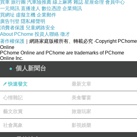
買車
旅行團
汽車險推薦
線上麻將
雜誌
星座命理
會員中心
一元簡訊
直播達人
數位憑證
企業簡訊
買網址
虛擬主機
企業郵件
*
低音提琴及
Bass- Stanley
作了很多彈撥跟拉弓及敲
廣告刊登
隱私權聲明
擊
~
同時也一直用腳踏著拍子
~
當四種樂器同時上
消費者保護
兒童網路安全
About PChome
投資人聯絡
徵才
場時，每種樂器的音色不僅可以聽得清楚，彼此之
著作權保護
｜網路家庭版權所有、轉載必究
‧Copyright PChome
間的和諧也讓人驚呼
~
拍子超乾淨
~ Stanley
的
Online
PChome Online and PChome are trademarks of PChome
JAZZ
靈魂與風格一覽無遺。
Online Inc.
*
鋼琴手的古典底子深厚
~
雙手游走在黑白琴鍵上的
個人新聞台
速度快卻細緻得很，快接近尾聲的一小段舒情鋼琴
JAZZ
讚到爆。他自己也非常
enjoy
在演奏裡
~
身體超
快速發文
最新文章
有節奏的
~
呵
~
心情雜記
美食饗宴
JAZZ
鋼琴手如果沒有實力是很難說服喜歡古典或現
代音樂的樂迷的，
Mahesh
的琴音可讓我起了疙瘩
~
藝文欣賞
旅遊玩家
超棒
!
社會萬象
影視娛樂
想到『海上鋼琴師』鬥琴的那一幕
~