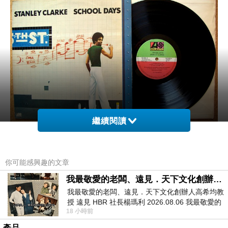
繼續閱讀
你可能感興趣的文章
Bass-Stanley Clarke
我最敬愛的老闆、遠見．天下文化創辦人高希均教授
Piano-Mahesh Balasooriya(27)
我最敬愛的老闆、遠見．天下文化創辦人高希均教
Saxophone-Kamasi
Washington
授 遠見 HBR 社長楊瑪利 2026.08.06 我最敬愛的
Drums-MichaelMitchell(18)
18 小時前
老闆、遠見．天下文化創辦人高希均教