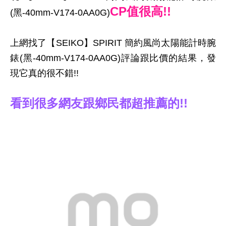
CP值很高!!
(黑-40mm-V174-0AA0G)
上網找了【SEIKO】SPIRIT 簡約風尚太陽能計時腕
錶(黑-40mm-V174-0AA0G)評論跟比價的結果，發
現它真的很不錯!!
看到很多網友跟鄉民都超推薦的!!