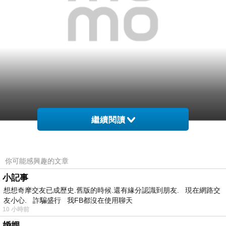
繼續閱讀
網購經驗10多年的我在想【SEIKO】SPIRIT 簡約風
尚太陽能計時腕錶(黑-40mm-V174-0AA0G)在網路
你可能感興趣的文章
上買應該會比較便宜，
小記事
想想奇摩交友已成歷史.舊版的時候.還有緣分認識到朋友. 現在網路交
於是我參考了其他網友【SEIKO】SPIRIT 簡約風尚
友小心. 詐騙盛行 我FB都沒在使用聊天
太陽能計時腕錶(黑-40mm-V174-0AA0G)的推薦開
10 小時前
箱文及心得分享!
婚姻