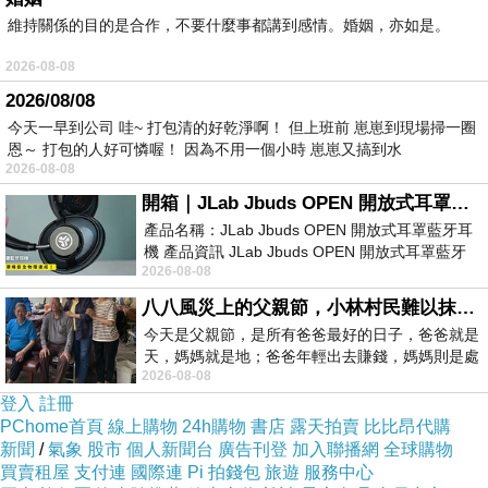
維持關係的目的是合作，不要什麼事都講到感情。婚姻，亦如是。
上網找了很多【SEIKO】SPIRIT 簡約風尚太陽能計
2026-08-08
時腕錶(黑-40mm-V174-0AA0G)評論跟比價的結
2026/08/08
果，還有哪裡買最便宜划算，發現它真的很不錯!!
今天一早到公司 哇~ 打包清的好乾淨啊！ 但上班前 崽崽到現場掃一圈
恩～ 打包的人好可憐喔！ 因為不用一個小時 崽崽又搞到水
2026-08-08
而且24小時都能買，上網慢慢挑選，不用等店家開
開箱｜JLab Jbuds OPEN 開放式耳罩藍牙耳機 - 設計美學，輕巧、透氣、環境音全物理達成！
門也不用看店員臉色，
產品名稱：JLab Jbuds OPEN 開放式耳罩藍牙耳
機 產品資訊 JLab Jbuds OPEN 開放式耳罩藍牙
2026-08-08
耳機評語：非常有特色，值得喜愛美型工
服務這麼優，當然在網路購物最好啦~~你一定要來
八八風災上的父親節，小林村民難以抹滅的痛
看看【SEIKO】SPIRIT 簡約風尚太陽能計時腕錶
今天是父親節，是所有爸爸最好的日子，爸爸就是
(黑-40mm-V174-0AA0G)~~
天，媽媽就是地；爸爸年輕出去賺錢，媽媽則是處
2026-08-08
理家務，職業不分高低貴賤，只有人品才
登入
註冊
商品網址:
PChome首頁
線上購物
24h購物
書店
露天拍賣
比比昂代購
新聞
/
氣象
股市
個人新聞台
廣告刊登
加入聯播網
全球購物
買賣租屋
支付連
國際連
Pi 拍錢包
旅遊
服務中心