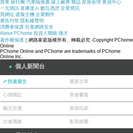
買車
旅行團
汽車險推薦
線上麻將
雜誌
星座命理
會員中心
一元簡訊
直播達人
數位憑證
企業簡訊
買網址
虛擬主機
企業郵件
廣告刊登
隱私權聲明
消費者保護
兒童網路安全
About PChome
投資人聯絡
徵才
品號：3281478
著作權保護
｜網路家庭版權所有、轉載必究
‧Copyright PChome
Online
PChome Online and PChome are trademarks of PChome
Online Inc.
日本原廠公司貨
個人新聞台
以太陽能做為動力
快速發文
最新文章
不鏽鋼材質，防水100米
心情雜記
美食饗宴
藝文欣賞
旅遊玩家
社會萬象
影視娛樂