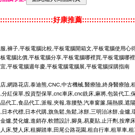
::::::::::::::::::::::好康推薦::::::::::::::::::::::
服,褲子,平板電腦比較,平板電腦開箱文,平板電腦使用心得
板電腦比價,平板電腦分享,平板電腦哪裡買,平板電腦哪裡
宜,平板電腦週年慶,平板電腦電腦展,平板電腦採購指南
店,網路花店,泰迪熊,CNC,中古機械,醫療險,終身醫療險,
,分紅保單,投資型保單,cnc車床,cnc銑床,麻將,包裝代工,
品代工,食品代工,派報,夾報,靠腰墊,汽車窗簾,隔熱膜,遮
,日本代標,日本代購,旗魚鬆,魚鬆,冰餅,三明治冰餅,金爐,
金爐,焚化爐,進銷存,軟體設計,腳臭,易夏貼,止汗劑,按摩床
人床,雙人床,租腳踏車,田尾公路花園,租自行車,租單車,租