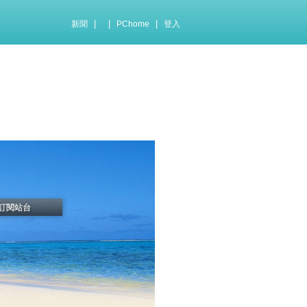
|
|
|
新聞
PChome
登入
訂閱站台