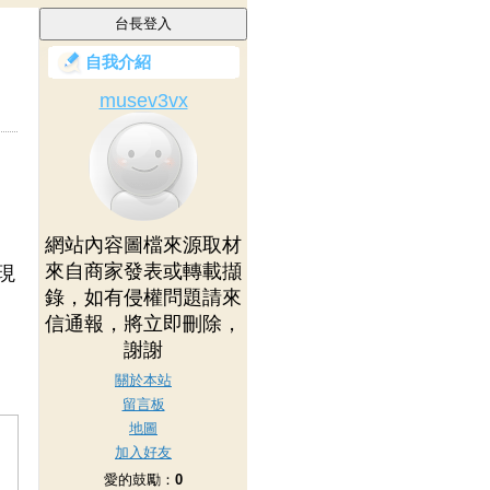
自我介紹
musev3vx
網站內容圖檔來源取材
來自商家發表或轉載擷
現
錄，如有侵權問題請來
信通報，將立即刪除，
謝謝
關於本站
留言板
地圖
加入好友
愛的鼓勵：
0