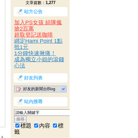
文章篇數：
1,277
站方公告
加入PS女孩 組隊瘋
搶2百萬
超取登記送咖啡
綁定Hami Point 1點
抵1元
1分鐘快速揪痛！
成為獨立小姐的滾錢
心法
好友列表
好友的新聞台Blog
站內搜尋
標題
內容
標
籤