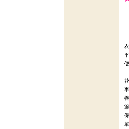
衣
平
便
花
車
養
簾
保
單