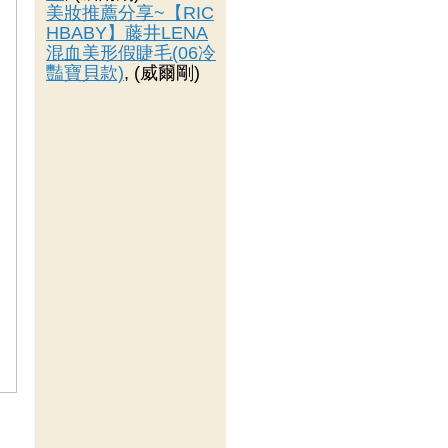
美妝推薦分享~【RIC
HBABY】藤井LENA
混血美形假睫毛(06冷
豔寶貝款)
, (威爾剛)