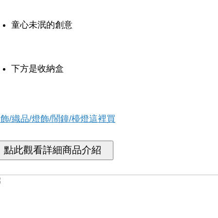
童心未泯的創意
下方是收納盒
飾/織品/燈飾/鬧鐘/檯燈這裡買