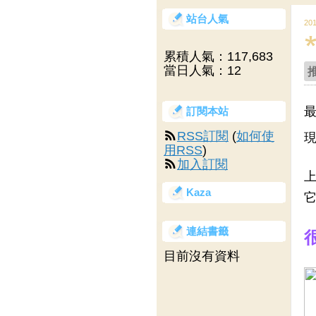
站台人氣
20
累積人氣：
117,683
當日人氣：
12
最
訂閱本站
RSS訂閱
(
如何使
現
用RSS
)
加入訂閱
上
Kaza
它
連結書籤
目前沒有資料