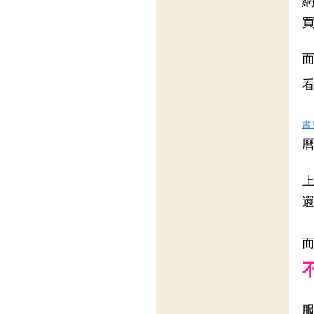
網
書
上
還