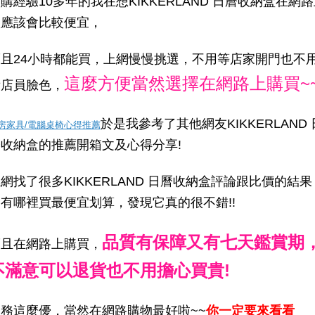
購經驗10多年的我在想KIKKERLAND 日曆收納盒在網
買應該會比較便宜，
而且24小時都能買，上網慢慢挑選，不用等店家開門也不
這麼方便當然選擇在網路上購買~
看店員臉色，
於是我參考了其他網友KIKKERLAND 
房家具/電腦桌椅心得推薦
曆收納盒的推薦開箱文及心得分享!
網找了很多KIKKERLAND 日曆收納盒評論跟比價的結果
有哪裡買最便宜划算，發現它真的很不錯!!
品質有保障又有七天鑑賞期
而且在網路上購買，
不滿意可以退貨也不用擔心買貴!
服務這麼優，當然在網路購物最好啦~~
你一定要來看看