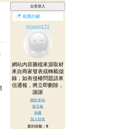
自我介紹
musev17z
系
網站內容圖檔來源取材
來自商家發表或轉載擷
錄，如有侵權問題請來
信通報，將立即刪除，
閒
謝謝
關於本站
留言板
地圖
加入好友
愛的鼓勵：
0