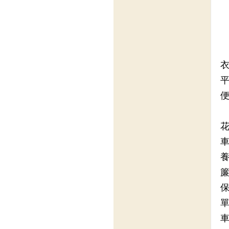
衣
平
便
花
車
養
簾
保
單
車