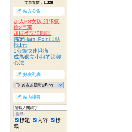
文章篇數：
1,328
站方公告
加入PS女孩 組隊瘋
搶2百萬
超取登記送咖啡
綁定Hami Point 1點
抵1元
1分鐘快速揪痛！
成為獨立小姐的滾錢
心法
好友列表
好友的新聞台Blog
站內搜尋
標題
內容
標
籤