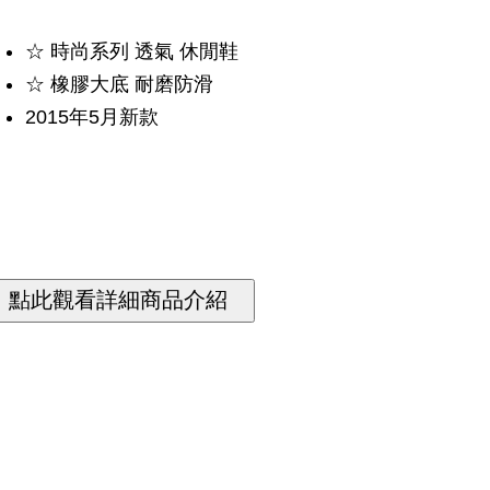
☆ 時尚系列 透氣 休閒鞋
☆ 橡膠大底 耐磨防滑
2015年5月新款