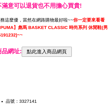
不滿意可以退貨也不用擔心買貴!
服務這麼優，當然在網路購物最好啦~~
你一定要來看看
PUMA】彪馬 BASKET CLASSIC 時尚系列 休閒鞋(男
5191232)~~
商品網址:
品號：3327141