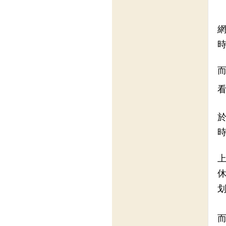
網
時
於
時
上
休
划