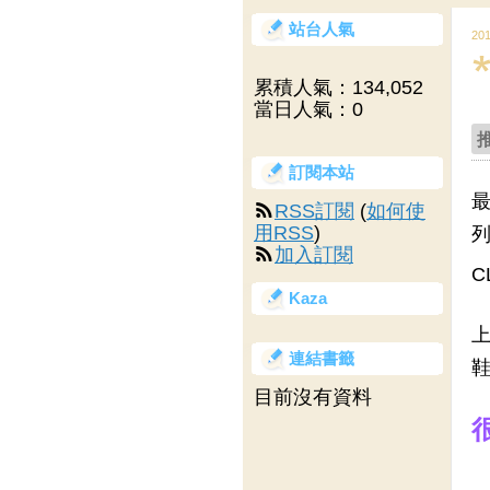
站台人氣
20
累積人氣：
134,052
當日人氣：
0
訂閱本站
最
RSS訂閱
(
如何使
用RSS
)
列
加入訂閱
C
Kaza
上
連結書籤
鞋
目前沒有資料