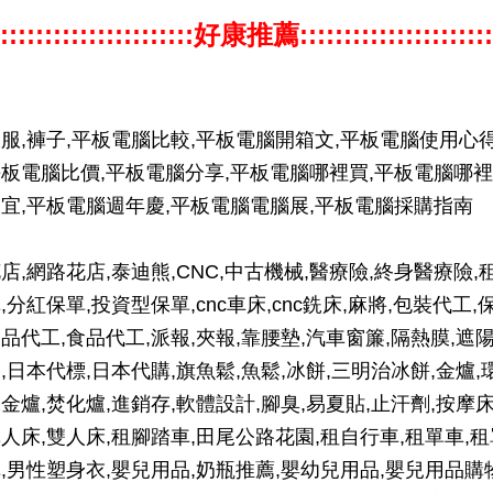
::::::::::::::::::::::好康推薦::::::::::::::::::::::
服,褲子,平板電腦比較,平板電腦開箱文,平板電腦使用心得
板電腦比價,平板電腦分享,平板電腦哪裡買,平板電腦哪裡
宜,平板電腦週年慶,平板電腦電腦展,平板電腦採購指南
店,網路花店,泰迪熊,CNC,中古機械,醫療險,終身醫療險,
,分紅保單,投資型保單,cnc車床,cnc銑床,麻將,包裝代工,
品代工,食品代工,派報,夾報,靠腰墊,汽車窗簾,隔熱膜,遮
,日本代標,日本代購,旗魚鬆,魚鬆,冰餅,三明治冰餅,金爐,
金爐,焚化爐,進銷存,軟體設計,腳臭,易夏貼,止汗劑,按摩床
人床,雙人床,租腳踏車,田尾公路花園,租自行車,租單車,租
,男性塑身衣,嬰兒用品,奶瓶推薦,嬰幼兒用品,嬰兒用品購