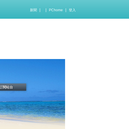
|
|
|
新聞
PChome
登入
訂閱站台