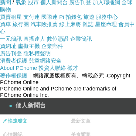
新聞
/
氣象
股市
個人新聞台
廣告刊登
加入聯播網
全球
購物
買賣租屋
支付連
國際連
Pi 拍錢包
旅遊
服務中心
服務這麼優，當然在網路購物最好啦~~
你一定要來
買車
旅行團
汽車險推薦
線上麻將
雜誌
星座命理
會員中
看看福利品 英國SKOOT拉風旅行摩托車 (兩色任
心
選)~~
一元簡訊
直播達人
數位憑證
企業簡訊
買網址
虛擬主機
企業郵件
廣告刊登
隱私權聲明
商品網址:
消費者保護
兒童網路安全
About PChome
投資人聯絡
徵才
著作權保護
｜網路家庭版權所有、轉載必究
‧Copyright
PChome Online
PChome Online and PChome are trademarks of
PChome Online Inc.
個人新聞台
快速發文
最新文章
心情雜記
美食饗宴