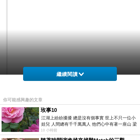
繼續閱讀
你可能感興趣的文章
網購經驗10多年的我在想福利品 英國SKOOT拉風
玫事10
旅行摩托車 (兩色任選)在網路上買應該會比較便
江湖上紛紛擾擾 總是沒有個事實 世上不只一位小
娃兒 人間總有千千萬萬人 他們心中有著一座山 梁
宜，
山佛山泰華衡恆嵩 一山之高
10 小時前