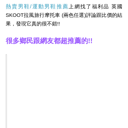
熱賣男鞋/運動男鞋推薦
上網找了福利品 英國
SKOOT拉風旅行摩托車 (兩色任選)評論跟比價的結
果，發現它真的很不錯!!
很多鄉民跟網友都超推薦的!!