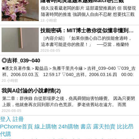
隨著時間演進越來越難Match的三觀
而且24小時都能買，上網慢慢挑選，不用等店家開
很久沒看葳老闆的影片 這部還蠻推薦的 但 我發現
這麼方便當然選擇在
隨著時間的推進 強調個人自由不忍耐 想要找三觀
門也不用看店員臉色，
接近的不要說對象 連朋友都超
18 小時前
網路上購買~~
技能密碼：MIT博士教你從似懂非懂到穩定輸出，把專業變事業的職能升級攻略 /麥特．比恩(容錯)
［內容介紹］「如果你擔心自己的技能會過時，
童鞋推薦開箱分享
於是我參考了其他網友福利品
這本書可能是你的救星！」 ──亞當．格蘭特
（Adam Grant），《
2026-08-05
英國SKOOT拉風旅行摩托車 (兩色任選)的推薦開箱
◎吉祥_039~040
文及心得分享!
■潘文良著作集＞勵益品＞魚雁千里共今緣＞吉祥_039~040 ▽039_吉
祥。2006.03.03.五 12:59:17 ▽040_吉祥。2006.03.16.四 00:00:
上網找了很多福利品 英國SKOOT拉風旅行摩托車
20 小時前
(兩色任選)評論跟比價的結果，還有哪裡買最便宜划
我與AI討論的小說劇情(2)
第二章：群俠錄 自從那場夢之後，堯禹舜開始害怕睡覺。 因為只要閉
算，發現它真的很不錯!!
上眼，他就會再次回到那片白色荒原。 夢老依舊站在遠方。 而黑
2026-08-05
品質有保障又有七天鑑
登入
而且在網路上購買，
註冊
PChome首頁
線上購物
24h購物
書店
露天拍賣
比比昂
賞期，不滿意可以退貨也不用擔心買
代購
貴!