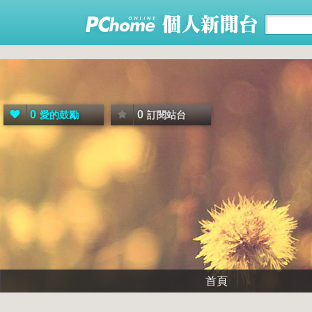
0
0
愛的鼓勵
訂閱站台
首頁