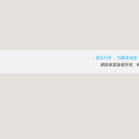
．
廣告刊登
．
消費者保護
網路家庭版權所有、轉載必究 