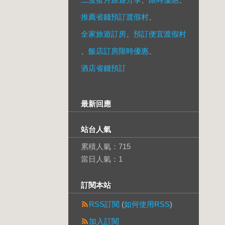
推薦省錢預訂渡假村
、
全家旅遊訂房
、
預訂便宜渡假村
、
飯店訂房限時優惠
、
酒店省錢預訂
最新回應
站台人氣
累積人氣：
715
當日人氣：
1
訂閱本站
RSS訂閱
(
如何使用RSS
)
加入訂閱