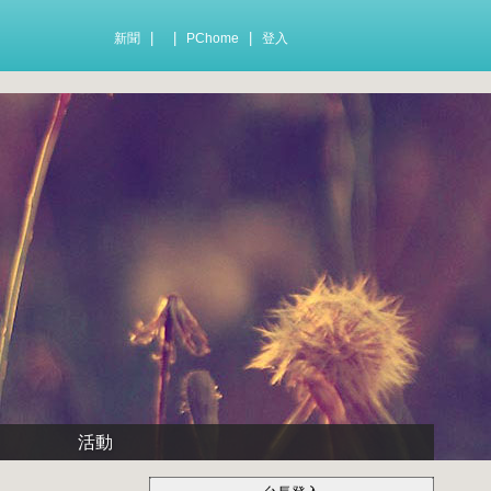
|
|
|
新聞
PChome
登入
活動