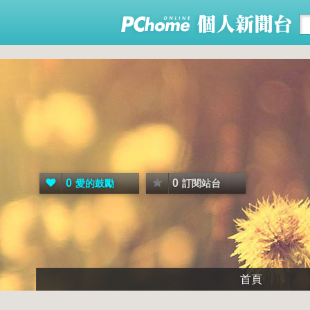
0
0
愛的鼓勵
訂閱站台
首頁