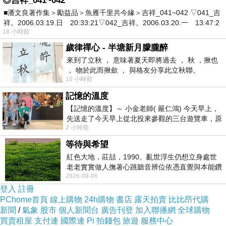
◎吉祥_041~042
也太方便了吧！！不用在那邊找翻譯啦ＱＱ
■潘文良著作集＞勵益品＞魚雁千里共今緣＞吉祥_041~042 ▽041_吉
祥。2006.03.19.日 20:33:21▽042_吉祥。2006.03.20.一 13:47:2
18 小時前
達沃大富豪飯店 - 達弗澳 的介紹在下面
歲律禪心 - 半塘新月朦朧醉
來到了立秋 ， 意味著夏天即將過去 ， 秋 ，揪也
如果有興趣到這附近玩的，不妨可以看看喔！
， 物於此而揪歛 ， 與格友分享此立秋聯。
10 小時前
記憶的溫度
以下是 達沃大富豪飯店 - 達弗澳 的介紹 如果也
【記憶的溫度】～ 小金老師( 嚴仁鴻) 今天早上，
跟我一樣喜歡不妨看看喔!
先送走了今天早上從北投來參觀的三台遊覽車，原
2 小時前
以為展場已經差不多要安靜下來，卻發
PS.若您家裡有0~4歲的小朋友，
自助旅遊飯店
點
等待與希望
我進入索取免費好物
紅色大地，莊喆，1990。亂世浮生仍想立身處世
老老實實做人撫著心跳聽音辨位依憑直覺與本能鑽
2026-08-06
向裂隙的亮處探索另一個心聲另一個共鳴的
PS2.
結緍後漸漸沒有性福感了?性趣全消了嗎?來
登入
註冊
PChome首頁
線上購物
24h購物
書店
露天拍賣
比比昂代購
這選些性福小物吧~~
新聞
/
氣象
股市
個人新聞台
廣告刊登
加入聯播網
全球購物
買賣租屋
支付連
國際連
Pi 拍錢包
旅遊
服務中心