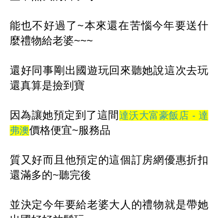
能也不好過了~本來還在苦惱今年要送什
麼禮物給老婆~~~
還好同事剛出國遊玩回來聽她說這次去玩
還真算是撿到寶
因
為讓她預定到了這間
達沃大富豪飯店 - 達
價格便宜~服務品
弗澳
質
又好而且他預定的這個訂房網優惠折扣
還滿多的~聽完後
並
決定今年要給老婆大人的禮物就是帶她