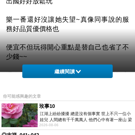
出國好好放鬆玩
樂一
番還好沒讓她失望~真像同事說的服
務好品質優價格也
便宜
不但玩得開心重點是替自己也省了不
少錢~~
繼續閱讀
還在苦惱不知道出遊想預訂房間哪裡預定
價格優惠又方便
你可能感興趣的文章
的
嗎?快來看看唷~~
玫事10
江湖上紛紛擾擾 總是沒有個事實 世上不只一位小
娃兒 人間總有千千萬萬人 他們心中有著一座山 梁
而且聽說這邊是可以全世界訂房
2026-08-06
山佛山泰華衡恆嵩 一山之高