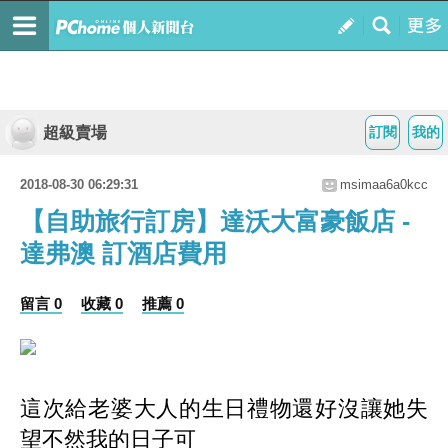
超級賣場
訂閱
我的
2018-08-30 06:29:31
msimaa6a0kcc
【自助旅行訂房】達沃大富豪飯店 -
達弗澳 訂酒店費用
留言 0
收藏 0
推薦 0
這次給老婆大人的生日禮物還好沒讓她失
望不然我的日子可