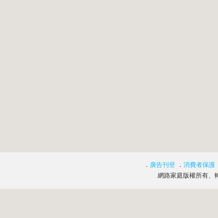
．
廣告刊登
．
消費者保護
網路家庭版權所有、轉載必究 