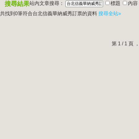
搜尋結果
站內文章搜尋：
標題
內容
共找到0筆符合
台北信義華納威秀訂票
的資料
搜尋全站»
第 1 / 1 