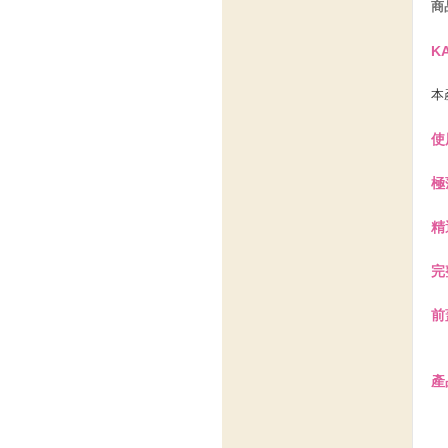
商
K
本
使
極
精
完
前
產