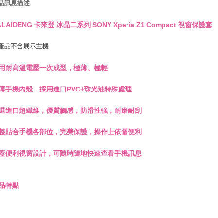
品訊息描述
:
ALAIDENG 卡來登 冰晶二系列 SONY Xperia Z1 Compact 視窗保護套
產品不含展示主機
用耐高溫電壓一次成型，極薄、極輕
薄手機內殼，採用進口PVC+珠光油特殊處理
選進口超纖維，優質觸感，防滑性強，耐磨耐刮
整貼合手機各部位，完美保護，操作上依舊便利
蓋便利視窗設計，可隨時隨地快速查看手機訊息
品特點