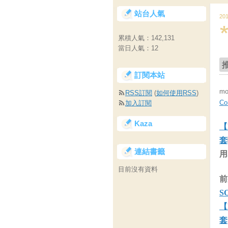
站台人氣
20
累積人氣：
142,131
當日人氣：
12
訂閱本站
m
RSS訂閱
(
如何使用RSS
)
C
加入訂閱
Kaza
【
套
連結書籤
用
目前沒有資料
前
S
【
套