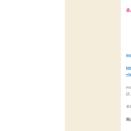
產
m
ht
=l
m
話
本
商