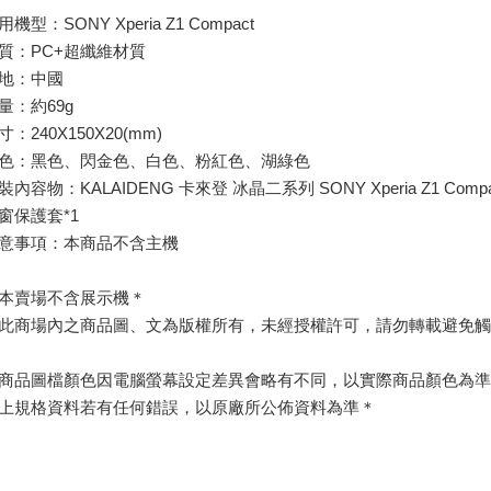
用機型：SONY Xperia Z1 Compact
質：PC+超纖維材質
地：中國
量：約69g
寸：240X150X20(mm)
色：黑色、閃金色、白色、粉紅色、湖綠色
裝內容物：KALAIDENG 卡來登 冰晶二系列 SONY Xperia Z1 Compa
窗保護套*1
意事項：本商品不含主機
本賣場不含展示機＊
此商場內之商品圖、文為版權所有，未經授權許可，請勿轉載避免觸
商品圖檔顏色因電腦螢幕設定差異會略有不同，以實際商品顏色為準
上規格資料若有任何錯誤，以原廠所公佈資料為準＊