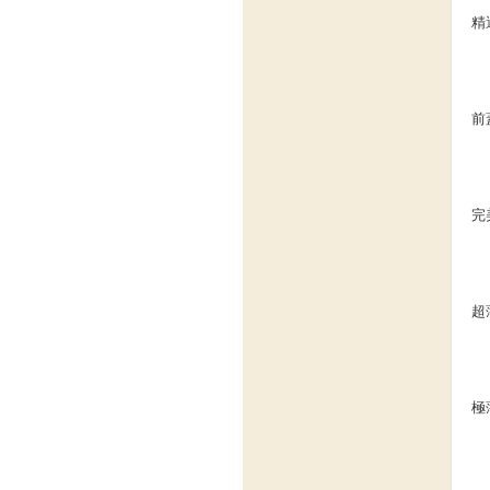
精
前
完
超
極