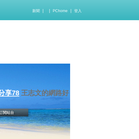
|
|
|
新聞
PChome
登入
分享78
王志文的網路好
訂閱站台