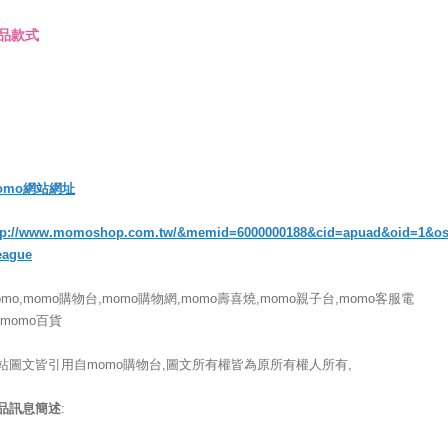
品款式
omo網站網址
tp://www.momoshop.com.tw/&memid=6000000188&cid=apuad&oid=1&o
eague
omo,momo購物台,momo購物網,momo壽喜燒,momo親子台,momo客服電
,momo百貨
站圖文皆引用自momo購物台,圖文所有權皆為原所有權人所有,
品訊息簡述
: