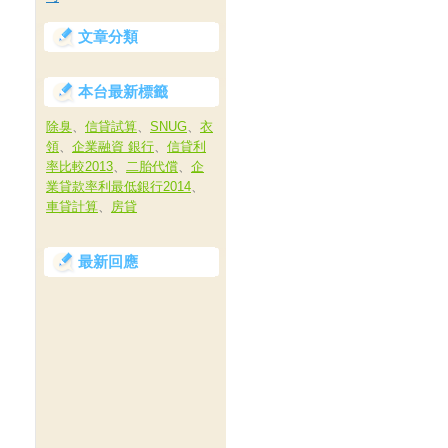
文章分類
本台最新標籤
除臭
、
信貸試算
、
SNUG
、
衣
領
、
企業融資 銀行
、
信貸利
率比較2013
、
二胎代償
、
企
業貸款率利最低銀行2014
、
車貸計算
、
房貸
最新回應