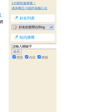
1分鐘快速揪痛！
成為獨立小姐的滾錢心法
】
好友列表
網
好友的新聞台Blog
站內搜尋
標題
內容
標籤