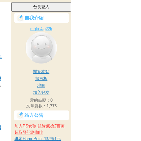
自我介紹
mqko4lg22k
1
關於本站
護
留言板
地圖
好
加入好友
愛的鼓勵：
0
文章篇數：
1,773
站方公告
加入PS女孩 組隊瘋搶2百萬
護
超取登記送咖啡
綁定Hami Point 1點抵1元