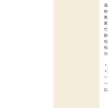
適
材
產
重
尺
顏
包
視
注
＊
＊
＊
＊
以