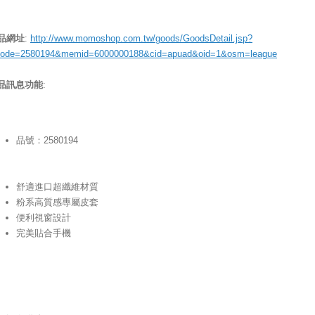
品網址
:
http://www.momoshop.com.tw/goods/GoodsDetail.jsp?
code=2580194&memid=6000000188&cid=apuad&oid=1&osm=league
品訊息功能
:
品號：2580194
舒適進口超纖維材質
粉系高質感專屬皮套
便利視窗設計
完美貼合手機