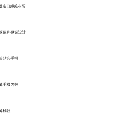
選進口纖維材質
蓋便利視窗設計
美貼合手機
薄手機內殼
薄極輕