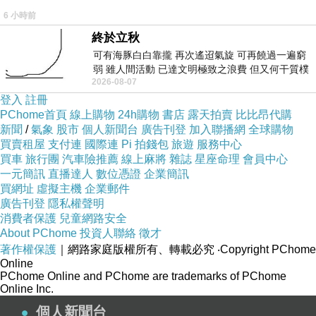
6 小時前
終於立秋
可有海豚白白靠攏 再次遙迢氣旋 可再饒過一遍窮
弱 雖人間活動 已達文明極致之浪費 但又何干質樸
2026-08-07
者 只能白白陪葬
登入
註冊
PChome首頁
線上購物
24h購物
書店
露天拍賣
比比昂代購
新聞
/
氣象
股市
個人新聞台
廣告刊登
加入聯播網
全球購物
買賣租屋
支付連
國際連
Pi 拍錢包
旅遊
服務中心
買車
旅行團
汽車險推薦
線上麻將
雜誌
星座命理
會員中心
一元簡訊
直播達人
數位憑證
企業簡訊
買網址
虛擬主機
企業郵件
廣告刊登
隱私權聲明
消費者保護
兒童網路安全
About PChome
投資人聯絡
徵才
著作權保護
｜網路家庭版權所有、轉載必究
‧Copyright PChome
Online
PChome Online and PChome are trademarks of PChome
Online Inc.
個人新聞台