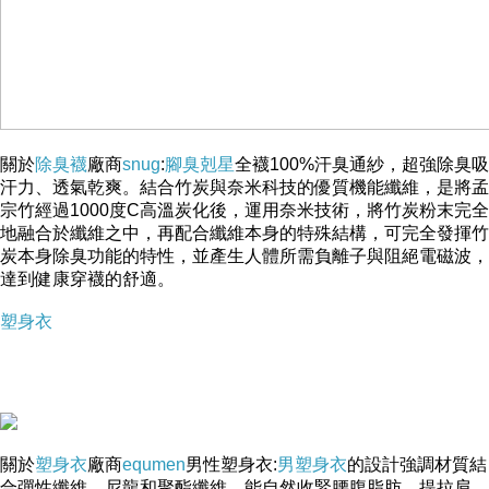
關於
除臭襪
廠商
snug
:
腳臭剋星
全襪100%汗臭通紗，超強除臭吸
汗力、透氣乾爽。結合竹炭與奈米科技的優質機能纖維，是將孟
宗竹經過1000度C高溫炭化後，運用奈米技術，將竹炭粉末完全
地融合於纖維之中，再配合纖維本身的特殊結構，可完全發揮竹
炭本身除臭功能的特性，並產生人體所需負離子與阻絕電磁波，
達到健康穿襪的舒適。
塑身衣
關於
塑身衣
廠商
equmen
男性塑身衣:
男塑身衣
的設計強調材質結
合彈性纖維、尼龍和聚酯纖維，能自然收緊腰腹脂肪、提拉肩