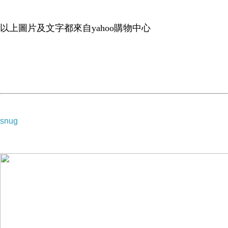
以上圖片及文字都來自yahoo購物中心
輕休閒撞色滾邊長上衣
snug
棉質
中性設計
母子、母女裝
下身可搭配內搭褲或短裙增加年輕感