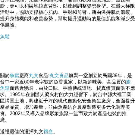
膀，更可以和緩地拉直背部，以達到調整姿勢身型。在最大極限
活動中，協助支撐核心肌肉、手肘和前臂，藉由保持肌肉溫暖、
提升身體機能和改善姿勢，幫助提升運動時的最佳肌能和減少受
傷風險。
魚鬆
關於
魚鬆
廠商
丸文
食品:
丸文食品
旗聚一堂創立於民國39年，是
台中一家近60年老字號的魚香世家，以新鮮味美、高品質的
旗
魚鬆
而遠近馳名，由於口味、手藝傳統道地，貨真價實而供不應
求。1995年在創辦人梁火村的大力經營下，於台中縣大裡工業
區購置土地，興建近千坪的現代自動化安全衛生廠房，全面提升
產品品質、增加產量，並由魚產結合農產製造更多元化調理美
食。2002年又導入品牌形象旗聚一堂而致力於產品包裝的推
廣。
送禮最佳的選擇丸文
禮盒
。