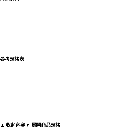
棉質
中性設計
參考規格表
母子、母女裝
下身可搭配內搭褲或短裙增加年輕感
▲ 收起內容
▼ 展開商品規格