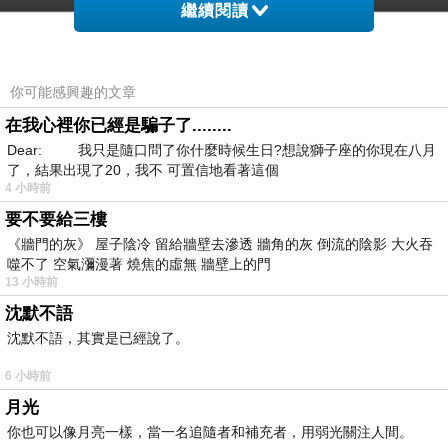
繼續閱讀
你可能感興趣的文章
在我心裡你已經是騙子了........
Dear: 我只是隨口問了你什麼時候生日?想說獅子座的你現在八月
了，結果出現了20，我不 可置信地看著這個
4 小時前
要不要給三樓
《牆門的灰》 屋子陰冷 留給牆壁去滲透 牆角的灰 倒流的陰影 大火吞
噬不了 空氣瀰漫著 燒焦的虛無 牆壁上的門
13 小時前
沈默不語
沈默不語，其實是已經說了。
6 小時前
月光
你也可以像月亮一樣，當一名追隨者和補充者，用弱光關注人間。