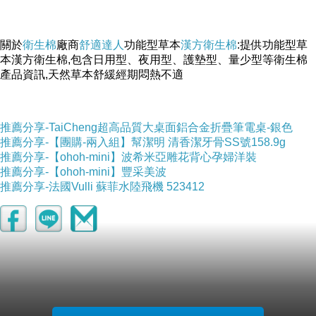
關於
衛生棉
廠商
舒適達人
功能型草本
漢方衛生棉
:提供功能型草
本漢方衛生棉,包含日用型、夜用型、護墊型、量少型等衛生棉
產品資訊,天然草本舒緩經期悶熱不適
推薦分享-TaiCheng超高品質大桌面鋁合金折疊筆電桌-銀色
推薦分享-【團購-兩入組】幫潔明 清香潔牙骨SS號158.9g
推薦分享-【ohoh-mini】波希米亞雕花背心孕婦洋裝
推薦分享-【ohoh-mini】豐采美波
推薦分享-法國Vulli 蘇菲水陸飛機 523412