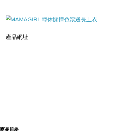
產品網址
https://tw.partner.buy.yahoo.com:443/gd/buy?
mcode=MV9iNXkrdVpEU2tsMC9FUlVFc2pmSTY2
Y0dRUmpHUnA5Tyt3N0FMbFVFQWVzPQ==&url
=
https://tw.buy.yahoo.com/gdsale/gdsale.asp?
gdid=4832384
商品規格