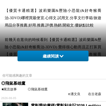
【優質卡通精選】波莉樂園&歷險小恐龍(&好奇猴喬
治-3DVD)哪裡買最便宜.心得文.試用文.分享文行李箱/旅遊
用品分享推薦.好用.推薦.評價.熱銷.開箱文.優缺點比較
前幾天在逛街的時候看到【優質卡通精選】波莉樂園&歷
險小恐龍(&好奇猴喬治-3DVD) 覺得很心動而且正打算買
【優質卡通精選】波莉樂園&歷險小恐龍(&好奇猴喬
繼續閱讀
治-3DVD)
你可能感興趣的文章
但是我想【優質卡通精選】波莉樂園&歷險小恐龍(&好奇
◎飛鼠慕雄鷹
猴喬治-3DVD) 在網路上買應該會比較便宜，【優質卡通
■寓言故事 ◎飛鼠慕雄鷹
精選】波莉樂園&歷險小恐龍(&好奇猴喬治-3DVD)而且24
⊕潘文良 在古老森
小時都能買，上網慢慢挑選，不用等店家開門也不用看店
2026-08-05
林的底層，住著一隻小飛鼠
員臉色
電影愛的魔樣/電影利未記2026 Leviticus 2026