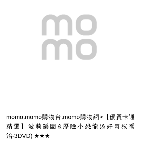
momo,momo購物台,momo購物網>【優質卡通
精選】波莉樂園&歷險小恐龍(&好奇猴喬
治-3DVD) ★★★