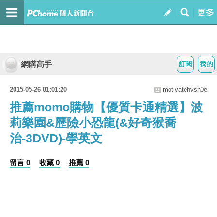
網購高手
訂閱
我的
2015-05-26 01:01:20
motivatehvsn0e
推薦momo購物【優質卡通精選】波
莉樂園&歷險小恐龍(&好奇猴喬
治-3DVD)-學英文
留言 0
收藏 0
推薦 0