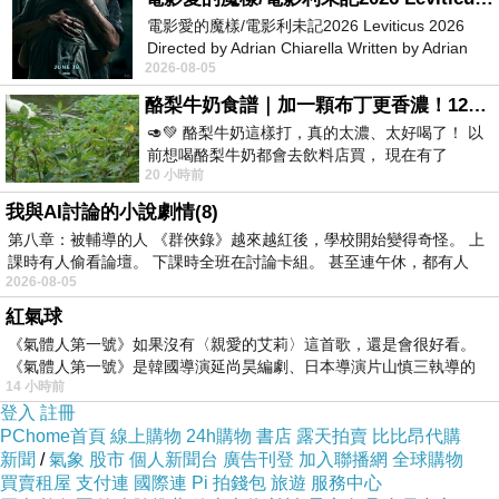
電影愛的魔樣/電影利未記2026 Leviticus 2026
Directed by Adrian Chiarella Written by Adrian
想要購買【優質卡通精選】波莉樂園&歷險小恐
2026-08-05
Chiarella Starring Joe Bird
龍(&好奇猴喬治-3DVD)已經想很多天了!也求助
酪梨牛奶食譜｜加一顆布丁更香濃！120秒完成飲料店級酪梨奶昔｜imami 旗艦豆漿機
谷哥大神 發現【優質卡通精選】波莉樂園&歷險
🥑💚 酪梨牛奶這樣打，真的太濃、太好喝了！ 以
前想喝酪梨牛奶都會去飲料店買， 現在有了
小恐龍(&好奇猴喬治-3DVD)的評價真的不錯想想
20 小時前
imami 健康煮藝｜旗艦破壁智慧養生豆漿機，
哪裡買最便宜.心得文.試用文.分享文行李箱/旅遊
我與AI討論的小說劇情(8)
用品分享推薦.好用.推薦.評價.熱銷.開箱文.優缺
第八章：被輔導的人 《群俠錄》越來越紅後，學校開始變得奇怪。 上
課時有人偷看論壇。 下課時全班在討論卡組。 甚至連午休，都有人
點比較
2026-08-05
紅氣球
最後選擇在這購買【優質卡通精選】波莉樂園&
《氣體人第一號》如果沒有〈親愛的艾莉〉這首歌，還是會很好看。
歷險小恐龍(&好奇猴喬治-3DVD) 的原因,是因為
《氣體人第一號》是韓國導演延尚昊編劇、日本導演片山慎三執導的
14 小時前
比較有保障,也不會遇到詐騙集團,所以才選擇在
登入
註冊
這購入
PChome首頁
線上購物
24h購物
書店
露天拍賣
比比昂代購
新聞
/
氣象
股市
個人新聞台
廣告刊登
加入聯播網
全球購物
買賣租屋
支付連
國際連
Pi 拍錢包
旅遊
服務中心