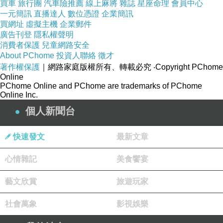
更多資料、資訊參考分享↓↓↓
買車
旅行團
汽車險推薦
線上麻將
雜誌
星座命理
會員中心
一元簡訊
直播達人
數位憑證
企業簡訊
買網址
虛擬主機
企業郵件
廣告刊登
隱私權聲明
消費者保護
兒童網路安全
About PChome
投資人聯絡
徵才
著作權保護
｜網路家庭版權所有、轉載必究
‧Copyright PChome
Online
PChome Online and PChome are trademarks of PChome
Online Inc.
個人新聞台
快速發文
最新文章
心情雜記
美食饗宴
藝文欣賞
旅遊玩家
社會萬象
影視娛樂