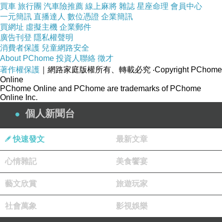
買車
旅行團
汽車險推薦
線上麻將
雜誌
星座命理
會員中心
一元簡訊
直播達人
數位憑證
企業簡訊
買網址
虛擬主機
企業郵件
商品訊息描述
:
廣告刊登
隱私權聲明
消費者保護
兒童網路安全
About PChome
投資人聯絡
徵才
【Lion】宮崎綜合水果糖(140g)
著作權保護
｜網路家庭版權所有、轉載必究
‧Copyright PChome
Online
PChome Online and PChome are trademarks of PChome
Online Inc.
個人新聞台
momo網站網址
快速發文
最新文章
心情雜記
美食饗宴
http://www.momoshop.com.tw/&memid=60000
00188&cid=apuad&oid=1&osm=league
藝文欣賞
旅遊玩家
社會萬象
影視娛樂
momo,momo購物台,momo購物網,momo壽喜