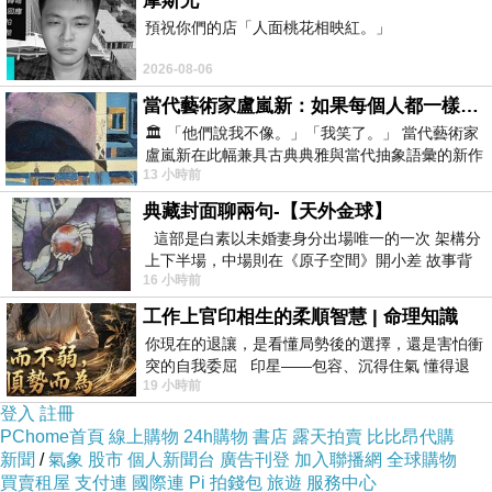
i_code=2270648&memid=6000000188&cid=a
摩斯兄
預祝你們的店「人面桃花相映紅。」
puad&oid=1&osm=league
2026-08-06
商品訊息功能
:
當代藝術家盧嵐新：如果每個人都一樣，這世界該有多無聊？
🏛️ 「他們說我不像。」「我笑了。」 當代藝術家
盧嵐新在此幅兼具古典典雅與當代抽象語彙的新作
13 小時前
中，以沈靜的藍色空間為背景，描繪了
品號：2270648
典藏封面聊兩句-【天外金球】
這部是白素以未婚妻身分出場唯一的一次 架構分
上下半場，中場則在《原子空間》開小差 故事背
16 小時前
景影射西藏境外流亡 地下組織
日本原裝進口
工作上官印相生的柔順智慧 | 命理知識
鮮甜綜合水果風味
你現在的退讓，是看懂局勢後的選擇，還是害怕衝
8種水果一次滿足~!!
突的自我委屈 印星——包容、沉得住氣 懂得退
19 小時前
一步觀察，不會
甜而不膩的好滋味~!!
登入
註冊
PChome首頁
線上購物
24h購物
書店
露天拍賣
比比昂代購
新聞
/
氣象
股市
個人新聞台
廣告刊登
加入聯播網
全球購物
買賣租屋
支付連
國際連
Pi 拍錢包
旅遊
服務中心