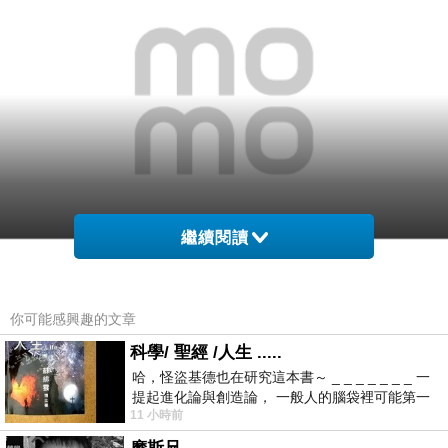
繼續閱讀
你可能感興趣的文章
科學/ 聖經 /人生 .....
商品網址
:
哈，怪盜基德也在研究這本書～ _ _ _ _ _ _ _ 一
http://www.momoshop.com.tw/goods/GoodsDet
提起進化論與創造論， 一般人的腦袋裡可能第一
ail.jsp?
11 小時前
時間就有「 進化論很科