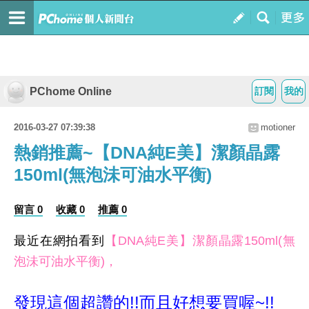
PChome Online
訂閱
我的
2016-03-27 07:39:38
motioner
熱銷推薦~【DNA純E美】潔顏晶露
150ml(無泡沬可油水平衡)
留言 0
收藏 0
推薦 0
最近在網拍看到
【DNA純E美】潔顏晶露150ml(無
泡沬可油水平衡)，
發現這個超讚的!!而且好想要買喔~!!