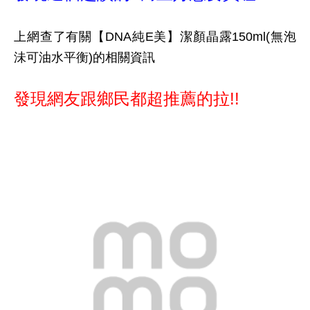
上網查了有關【DNA純E美】潔顏晶露150ml(無泡
沬可油水平衡)的相關資訊
發現網友跟鄉民都超推薦的拉!!