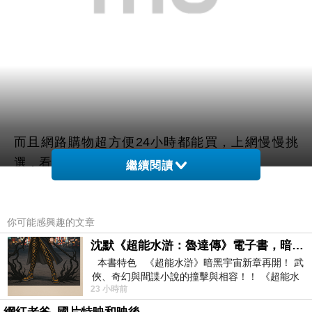
而且網路購物超方便24小時都能買，上網慢慢挑
選，看看網友鄉民心得文，
繼續閱讀
以及推薦
【DNA純E美】潔顏晶露150ml(無泡沬可
你可能感興趣的文章
油水平衡)
哪裡買最便宜.最划算!
沈默《超能水滸：魯達傳》電子書，暗黑宇宙新章，一一五年八月璀璨上架！
本書特色 《超能水滸》暗黑宇宙新章再開！ 武
查了很多【DNA純E美】潔顏晶露150ml(無泡沬可
俠、奇幻與間諜小說的撞擊與相容！！ 《超能水
油水平衡)的開箱.分享.評論跟比價的結果，發現它
23 小時前
滸》系列第四部
真的很棒!!!