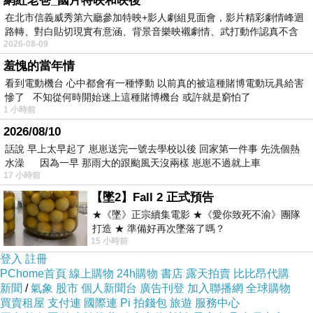
網紅老爸_國片特映和映後
在北市信義威秀第六廳參加特映+影人劇組見面會，影片精彩劇情峰迴
路轉、對白貼切現實有意涵、背景音樂映襯劇情、武打動作認真不含
而且在網路上購買，品質有保障又有七天鑑賞期，
2026-08-09
糊、
不滿意可以退貨也不用擔心買貴!
羞愧的當年情
看到電動機台 心中都會有一種悸動 以前真的被這種賭博電動玩具給害
慘了 不知從何時開始迷上這種賭博機台 或許就是窮怕了
你一定要來看看【DNA純E美】潔顏晶露150ml(無
1 小時前
泡沬可油水平衡)~~
2026/08/10
話說 早上太早起了 崽崽送完一號去學校以後 回家第一件事 先洗個熱
我是在這裡買的，多比較不吃虧唷!!
水澡 因為一早 那雨大的跟颱風天沒兩樣 崽崽不過就上車
:
17 小時前
【墜2】Fall 2 正式預告
★《墜》正宗續集電影 ★《愛你致死不渝》團隊
打造 ★ 準備好再次墜落了嗎？
15 小時前
:
商品訊息
登入
註冊
PChome首頁
線上購物
24h購物
書店
露天拍賣
比比昂代購
新聞
/
氣象
股市
個人新聞台
廣告刊登
加入聯播網
全球購物
買賣租屋
支付連
國際連
Pi 拍錢包
旅遊
服務中心