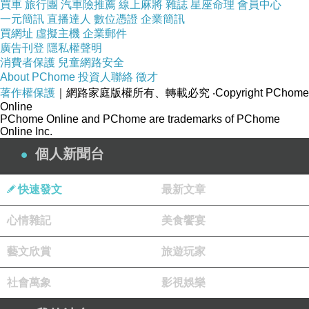
買車
旅行團
汽車險推薦
線上麻將
雜誌
星座命理
會員中心
一元簡訊
直播達人
數位憑證
企業簡訊
買網址
虛擬主機
企業郵件
品號：3911649
廣告刊登
隱私權聲明
消費者保護
兒童網路安全
About PChome
投資人聯絡
徵才
著作權保護
｜網路家庭版權所有、轉載必究
‧Copyright PChome
Online
大分子不滲透不阻塞毛孔
PChome Online and PChome are trademarks of PChome
弱酸性溫和不過度清潔
Online Inc.
敏感肌與各種膚質適用
個人新聞台
快速發文
最新文章
心情雜記
美食饗宴
藝文欣賞
旅遊玩家
社會萬象
影視娛樂