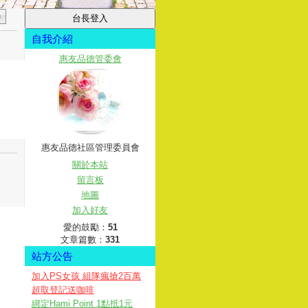
自我介紹
惠友品德管委會
惠友品德社區管理委員會
關於本站
留言板
地圖
加入好友
愛的鼓勵：
51
文章篇數：
331
站方公告
加入PS女孩 組隊瘋搶2百萬
超取登記送咖啡
綁定Hami Point 1點抵1元