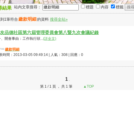
站內文章搜尋：
標題
內容
標籤
尋結果
繳款明細
到1筆符合
的資料
搜尋全站»
友品德社區第六屆管理委員會第八暨九次會議紀錄
、開會事由：工作執行狀...
(詳全文)
繳款明細
時間：2013-03-05 09:49:14 | 人氣：308 | 回應：0
1
.
第 1 / 1 頁 ， 共 1 筆
▲TOP