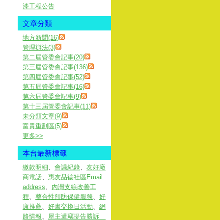
漆工程公告
文章分類
地方新聞(16)
管理辦法(3)
第二屆管委會記事(20)
第三屆管委會記事(136)
第四屆管委會記事(52)
第五屆管委會記事(16)
第六屆管委會記事(9)
第十三屆管委會記事(11)
未分類文章(9)
富貴重劃區(5)
更多
>>
本台最新標籤
繳款明細
、
會議紀錄
、
友好廠
商電話
、
惠友品德社區Email
address
、
內灣支線改善工
程
、
整合性預防保健服務
、
好
康推薦
、
好書交換日活動
、
網
路情報
、
屋主遭竊提告勝訴