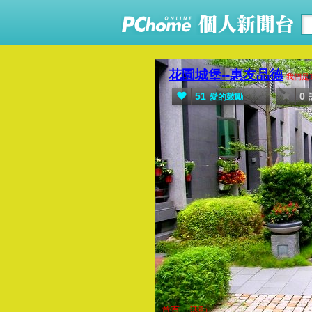
花園城堡--惠友品德
我們是
51
0
愛的鼓勵
首頁
活動