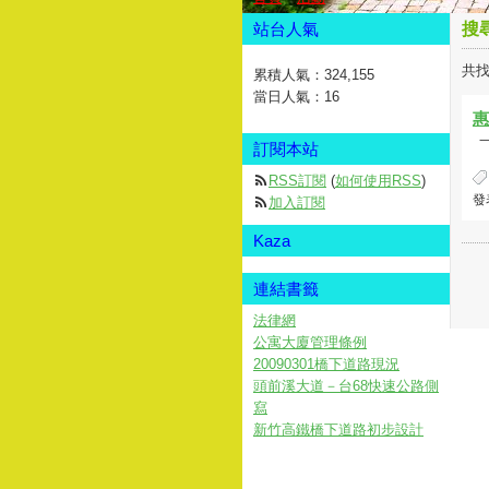
站台人氣
搜
共找
累積人氣：
324,155
當日人氣：
16
惠
一
訂閱本站
RSS訂閱
(
如何使用RSS
)
發表
加入訂閱
Kaza
連結書籤
法律網
公寓大廈管理條例
20090301橋下道路現況
頭前溪大道－台68快速公路側
寫
新竹高鐵橋下道路初步設計