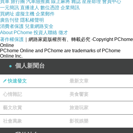
買車
旅行團
汽車險推薦
線上麻將
雜誌
星座命理
會員中心
一元簡訊
直播達人
數位憑證
企業簡訊
買網址
虛擬主機
企業郵件
廣告刊登
隱私權聲明
消費者保護
兒童網路安全
About PChome
投資人聯絡
徵才
著作權保護
｜網路家庭版權所有、轉載必究
‧Copyright PChome
Online
PChome Online and PChome are trademarks of PChome
Online Inc.
個人新聞台
快速發文
最新文章
心情雜記
美食饗宴
藝文欣賞
旅遊玩家
社會萬象
影視娛樂