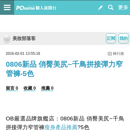
美妝部落客
訂閱
我的
2016-02-01 13:55:18
林行政
0806新品 俏臀美尻~千鳥拼接彈力窄
管褲-5色
留言 0
收藏 0
推薦 0
OB嚴選品牌旗艦店：0806新品 俏臀美尻~千鳥
拼接彈力窄管褲
瘦身產品推薦
?5色