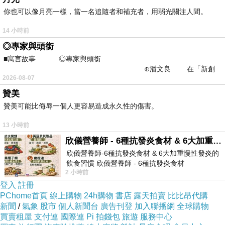
彈性
系
件
你也可以像月亮一樣，當一名追隨者和補充者，用弱光關注人間。
65?
14 小時前
30?
◎專家與頭銜
■寓言故事 ◎專家與頭銜
龍
⊕潘文良 在「新創
2026-08-07
之谷」裡——
5?
贊美
5色
無
性纖
贊美可能比侮辱一個人更容易造成永久性的傷害。
維，
13 小時前
欣儀營養師 - 6種抗發炎食材 & 6大加重慢性發炎的飲食習慣
有彈
欣儀營養師-6種抗發炎食材 & 6大加重慢性發炎的
性
飲食習慣 欣儀營養師 - 6種抗發炎食材
2 小時前
https://www.facebook.com/photo/?fbid=147
登入
註冊
PChome首頁
線上購物
24h購物
書店
露天拍賣
比比昂代購
新聞
/
氣象
股市
個人新聞台
廣告刊登
加入聯播網
全球購物
買賣租屋
支付連
國際連
Pi 拍錢包
旅遊
服務中心