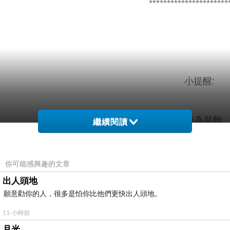
**********************
小提醒:
腰圍鬆緊，前口袋為裝飾
繼續閱讀
建議單獨洗滌，手洗或放洗衣袋洗
你可能感興趣的文章
出人頭地
願意勸你的人，很多是怕你比他們更快出人頭地。
材質
色
配
13 小時前
月光