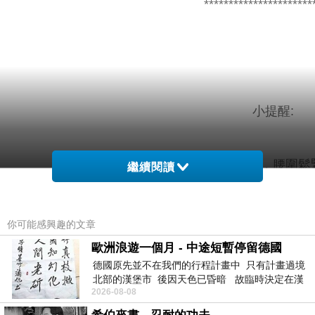
**********************
小提醒:
有內裡，腰圍鬆
繼續閱讀
建議單獨洗滌，手洗或放洗衣袋洗
你可能感興趣的文章
歐洲浪遊一個月 - 中途短暫停留德國
德國原先並不在我們的行程計畫中 只有計畫過境
腰圍量內件鬆緊處、腹圍
北部的漢堡市 後因天色已昏暗 故臨時決定在漢
2026-08-08
堡市吃晚餐和過夜