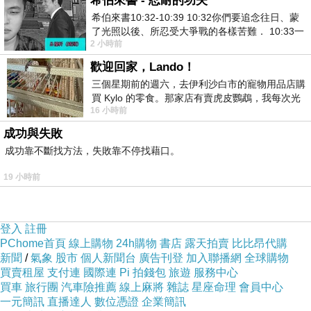
希伯來書 - 忍耐的功夫
希伯來書10:32-10:39 10:32你們要追念往日、蒙
了光照以後、所忍受大爭戰的各樣苦難． 10:33一
2 小時前
面被毀謗、遭患難、成了戲景、叫眾人
歡迎回家，Lando！
三個星期前的週六，去伊利沙白市的寵物用品店購
買 Kylo 的零食。那家店有賣虎皮鸚鵡，我每次光
材質彈
色
配
16 小時前
顧都會去看一下。他們偶爾會引進 C
成功與失敗
性
系
件
成功靠不斷找方法，失敗靠不停找藉口。
主
19 小時前
布:85?
克力纖
登入
註冊
PChome首頁
線上購物
24h購物
書店
露天拍賣
比比昂代購
維+15?
新聞
/
氣象
股市
個人新聞台
廣告刊登
加入聯播網
全球購物
買賣租屋
支付連
國際連
Pi 拍錢包
旅遊
服務中心
酯纖
買車
旅行團
汽車險推薦
線上麻將
雜誌
星座命理
會員中心
維，有
一元簡訊
直播達人
數位憑證
企業簡訊