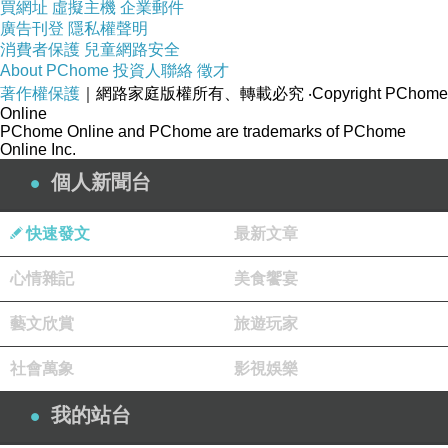
買網址
虛擬主機
企業郵件
彈性
2
廣告刊登
隱私權聲明
無
消費者保護
兒童網路安全
色
About PChome
投資人聯絡
徵才
著作權保護
｜網路家庭版權所有、轉載必究
‧Copyright PChome
Online
PChome Online and PChome are trademarks of PChome
配
Online Inc.
布'100?
個人新聞台
酯纖
快速發文
最新文章
維，無
心情雜記
美食饗宴
彈性
藝文欣賞
旅遊玩家
社會萬象
影視娛樂
我的站台