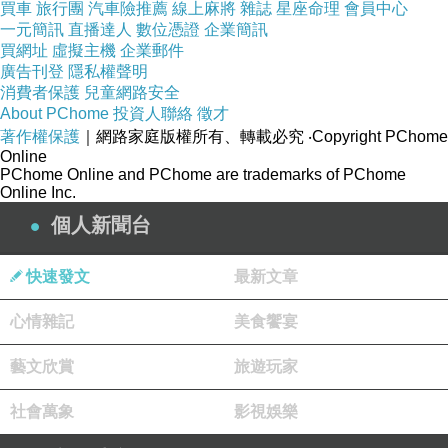
Angry Birds
粉紅史黛西 沐浴洗髮精
300ml
買車
旅行團
汽車險推薦
線上麻將
雜誌
星座命理
會員中心
一元簡訊
直播達人
數位憑證
企業簡訊
買網址
虛擬主機
企業郵件
廣告刊登
隱私權聲明
消費者保護
兒童網路安全
About PChome
投資人聯絡
徵才
使用方法：
取適量清潔全身、髮絲，再用清水洗
著作權保護
｜網路家庭版權所有、轉載必究
‧Copyright PChome
淨。
Online
PChome Online and PChome are trademarks of PChome
Online Inc.
個人新聞台
容量：
300ml
快速發文
最新文章
心情雜記
美食饗宴
藝文欣賞
旅遊玩家
注意事項：
社會萬象
影視娛樂