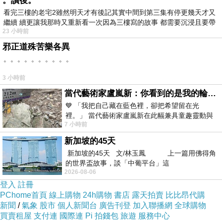
。讀後。
品號：3547664
看完三樓的老宅2雖然明天才有後記其實中間到第三集有停更幾天才又
繼續 續更讓我那時又重新看一次因為三樓寫的故事 都需要沉浸且要帶
23 小時前
有
一瓶雙用
邪正道殊苦樂各異
。。。。。。。。。。
花果香
3 小時前
當代藝術家盧嵐新：你看到的是我的輪廓，還是你的故事？——藏在藍色裡的希望與光
💙 「我把自己藏在藍色裡，卻把希望留在光
裡。」 當代藝術家盧嵐新在此幅兼具童趣靈動與
7 小時前
抽象韻味的新作中，用湛藍的羽翼般色塊包覆著
商品訊息描述
:
新加坡的45天
新加坡的45天 文/林玉鳳 上一篇用佛得角
的世界盃故事，談「中葡平台」這
2026-08-06
登入
註冊
PChome首頁
線上購物
24h購物
書店
露天拍賣
比比昂代購
新聞
/
氣象
股市
個人新聞台
廣告刊登
加入聯播網
全球購物
買賣租屋
支付連
國際連
Pi 拍錢包
旅遊
服務中心