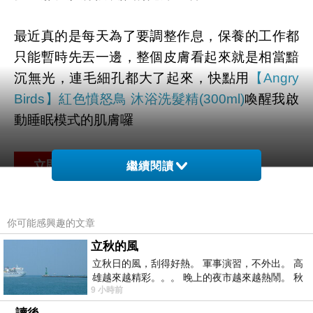
最近真的是每天為了要調整作息，保養的工作都
只能暫時先丟一邊，整個皮膚看起來就是相當黯
沉無光，連毛細孔都大了起來，快點用
【Angry
Birds】紅色憤怒鳥 沐浴洗髮精(300ml)
喚醒我啟
動睡眠模式的肌膚囉
繼續閱讀
商品訊息功能
:
你可能感興趣的文章
立秋的風
立秋日的風，刮得好熱。 軍事演習，不外出。 高
雄越來越精彩。。。 晚上的夜市越來越熱鬧。 秋
9 小時前
天的風刮得很熱 夜遊消暑熱。。。