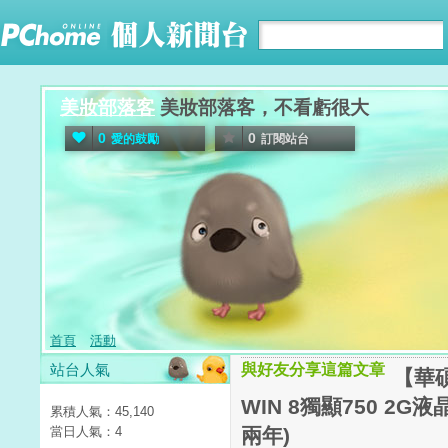
美妝部落客
美妝部落客，不看虧很大
0
0
愛的鼓勵
訂閱站台
首頁
活動
站台人氣
與好友分享這篇文章
【華碩
WIN 8獨顯750 2G
累積人氣：
45,140
當日人氣：
4
兩年)