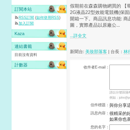
假期前在森森購物網買的 【華碩
訂閱本站
2G液晶22型效能電競機(保
RSS訂閱
(
如何使用RSS
)
開箱一下。商品訊息功能: 商
加入訂閱
圖，實際產品以原廠公...
Kaza
...詳全文
連結書籤
新聞台:
美妝部落客
| 台長：
林
目前沒有資料
計數器
收件者E-mail：
請以分號區隔每個
例如：john@pch
信件標題：
與你分享
訊息內容：
很精采的
如果你也
您的名字：