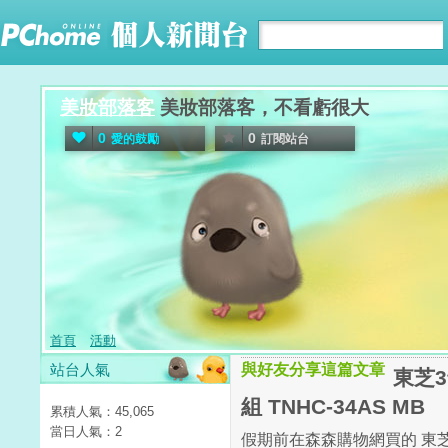
美妝部落客
美妝部落客，不看虧很大
0
0
愛的鼓勵
訂閱站台
首頁
活動
站台人氣
與好友分享這篇文章
東芝
組 TNHC-34AS MB
累積人氣：
45,065
當日人氣：
2
假期前在森森購物網買的 東芝3