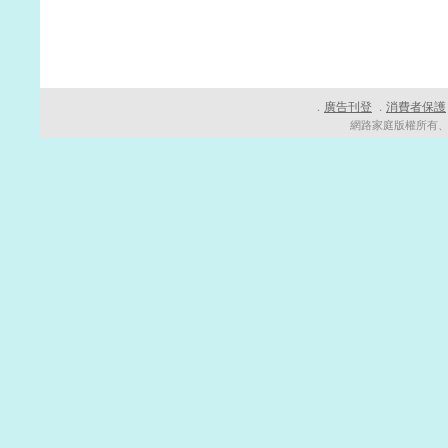
廣告刊登
消費者保護
．
．
網路家庭版權所有、轉載必究