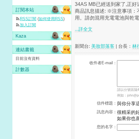
34AS MB已經送到家了,
訂閱本站
商品訊息描述: ※注意事項
用。請勿混用充電電池與乾電池
RSS訂閱
(
如何使用RSS
)
加入訂閱
...詳全文
Kaza
新聞台:
美妝部落客
| 台長：
林
連結書籤
目前沒有資料
收件者E-mail：
計數器
請以分號區隔每個
例如：john@pch
信件標題：
與你分享
訊息內容：
很精采的
如果你也
您的名字：