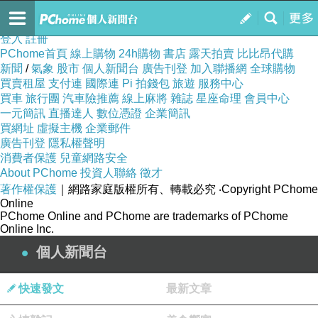
訂閱
我的
登入
註冊
PChome首頁
線上購物
24h購物
書店
露天拍賣
比比昂代購
新聞
/
氣象
股市
個人新聞台
廣告刊登
加入聯播網
全球購物
買賣租屋
支付連
國際連
Pi 拍錢包
旅遊
服務中心
買車
旅行團
汽車險推薦
線上麻將
雜誌
星座命理
會員中心
一元簡訊
直播達人
數位憑證
企業簡訊
買網址
虛擬主機
企業郵件
廣告刊登
隱私權聲明
消費者保護
兒童網路安全
About PChome
投資人聯絡
徵才
著作權保護
｜網路家庭版權所有、轉載必究
‧Copyright PChome
Online
PChome Online and PChome are trademarks of PChome
Online Inc.
個人新聞台
快速發文
最新文章