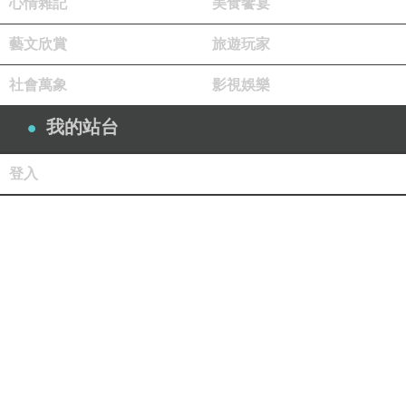
心情雜記
美食饗宴
藝文欣賞
旅遊玩家
社會萬象
影視娛樂
我的站台
登入