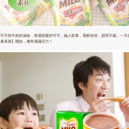
合可可與牛奶的滋味，香濃甜蜜的可可，融入奶香，香醇加倍，甜而不膩，一天
雀巢美祿】開始，擁有滿滿活力！