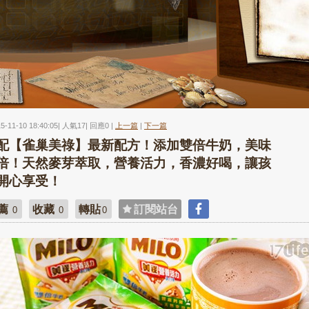
15-11-10 18:40:05| 人氣17| 回應0 |
上一篇
|
下一篇
配【雀巢美祿】最新配方！添加雙倍牛奶，美味
倍！天然麥芽萃取，營養活力，香濃好喝，讓孩
開心享受！
薦
收藏
轉貼
訂閱站台
0
0
0