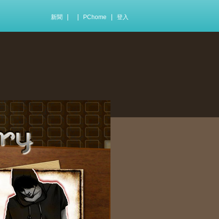
|
|
|
新聞
PChome
登入