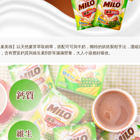
雀巢美祿】以天然麥芽萃取精華，搭配可可與牛奶，獨特的烘焙製程手法，濃縮
養，含有豐富鈣質與維生素B群等滿滿營養，大人小孩都好吸收。