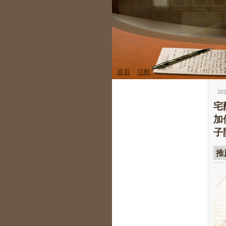
首頁
活動
20
宅
加
子
推