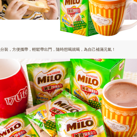
包分裝，方便攜帶，輕鬆帶出門，隨時想喝就喝，為自己補滿元氣！