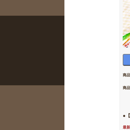
商
商
●
最