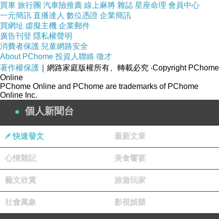
怠之間擺動；這兩者就是人生的究極要素。說起來
買車
旅行團
汽車險推薦
線上麻將
雜誌
星座命理
會員中心
真是非常奇妙，人類把一切痛苦和煩惱驅進地獄
一元簡訊
直播達人
數位憑證
企業簡訊
後，殘留在天國的，卻只有倦怠……。
買網址
虛擬主機
企業郵件
廣告刊登
隱私權聲明
消費者保護
兒童網路安全
林步竹
About PChome
投資人聯絡
徵才
2017-11-22 00:42:51
著作權保護
｜網路家庭版權所有、轉載必究
‧Copyright PChome
晒衣繩
Online
是親密的線索
PChome Online and PChome are trademarks of PChome
衣架
Online Inc.
是悟性的結構
個人新聞台
妳的衣裳
是花與吻
而我
快速發文
最新文章
是夕陽底下的一抹
醉
心情雜記
美食饗宴
藝文欣賞
旅遊玩家
社會萬象
影視娛樂