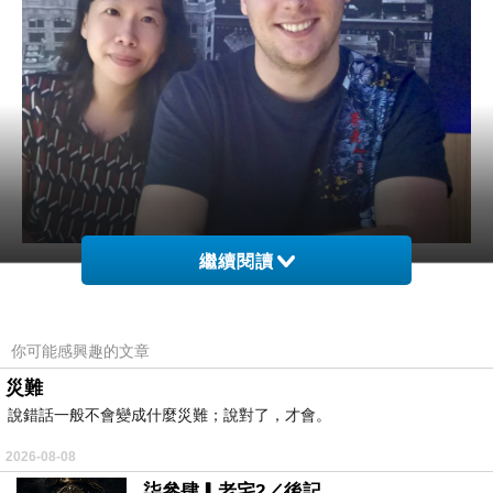
繼續閱讀
你可能感興趣的文章
災難
說錯話一般不會變成什麼災難；說對了，才會。
2026-08-08
柒參肆▎老宅2／後記