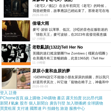
《老宅2／後記》在去年初寫完《老宅》的時候，
我曾經覺得，故事應該已經結束了。那座老宅在地
2026-08-08
震中倒塌，七個人終於離開那片黑暗，
林步竹
借場大雨
2017-11-23 22:38:32
麥可·波頓 以渾厚、低沉、沙啞的音色征服歌迷的
德國鼎鼎大名的生活哲學家叔本華（1788~1860）
「情歌天王」麥可波頓，在2023年底發現罹患腦
是歐洲最早研究佛法的天才，釋迦牟尼佛的言行乃
17 小時前
瘤「祈禱早日康復，一切都好」。
宇宙學、科學、哲學、禪學之結晶（許多人臨時抱
老歌亂談(1322)Tell Her No
佛腳，完全不懂阿彌陀佛、觀世音菩薩的因緣背
英國的迷幻搖滾樂團The Zombies ( 殭屍合唱團 )
景，可是釋迦牟尼佛說沒關係，唸其稱號，可積沙
在美國共有三首暢銷曲，此首1965的《Tell Her
成塔，不至於荒謬地想煮沙成飯）。以下我摘錄叔
11 小時前
No》即為其中之一，在告示牌百大單曲
本華的精彩言論，彼此分享：我曾說過，沒有認識
力的自然內在本質，是毫無目標、毫不間斷地努力
尿尿小童和血尿的夢
著；若觀察動物或人類，則更顯得清楚。欲望和努
↑GEMINI說它不能做小朋友尿尿的插圖，所以我只
力，是人類的全部本質，正如口乾欲裂必須解渴一
好退而求其次，叫它做「寵物在椅子上，神龕和中
樣。欲望又是基於困窮和需求——
2026-08-08
年人臉孔」的畫了。 六月底
亦即痛苦。因之，人類在原來本質上，難免痛苦。
登入
註冊
反過來說，若是欲望太容易獲得滿足，欲望的對象
PChome首頁
線上購物
24h購物
書店
露天拍賣
比比昂代購
一旦被奪而消失，可怕的空虛和苦悶將立刻來襲。
新聞
/
氣象
股市
個人新聞台
廣告刊登
加入聯播網
全球購物
換言之，就是生存本身和他的本質，便成為人們難
以負荷的重擔。所以，人生實如鐘擺，在痛苦與倦
買賣租屋
支付連
國際連
Pi 拍錢包
旅遊
服務中心