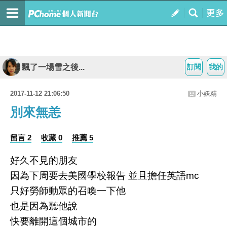
飄了一場雪之後...
訂閱
我的
2017-11-12 21:06:50
小妖精
別來無恙
留言 2
收藏 0
推薦 5
好久不見的朋友
因為下周要去美國學校報告 並且擔任英語mc
只好勞師動眾的召喚一下他
也是因為聽他說
快要離開這個城市的