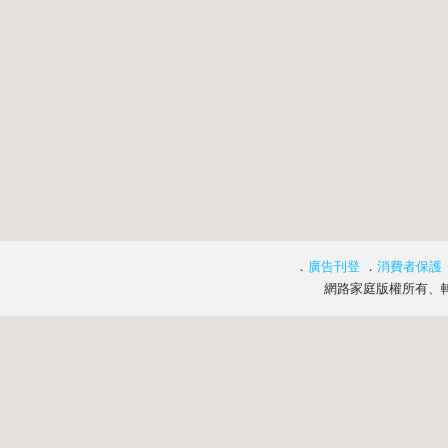
．
廣告刊登
．
消費者保護
網路家庭版權所有、轉載必究 