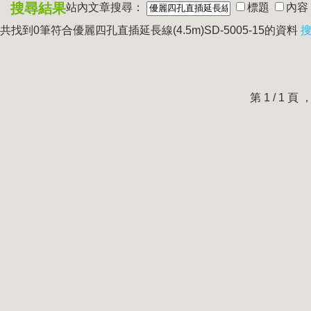
搜尋結果
站內文章搜尋：
標題
內容
共找到0筆符合
優麗四孔直插延長線(4.5m)SD-5005-15
的資料
搜
第 1 / 1 