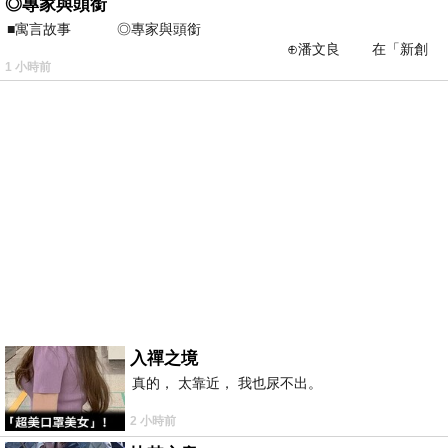
◎專家與頭銜
■寓言故事 ◎專家與頭銜
⊕潘文良 在「新創
1 小時前
之谷」裡——
入禪之境
真的， 太靠近， 我也尿不出。
2 小時前