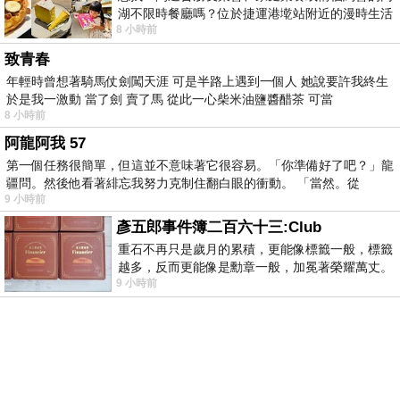
湖不限時餐廳嗎？位於捷運港墘站附近的漫時生活
8 小時前
內湖店，從捷運站步行約4分鐘即可抵
致青春
年輕時曾想著騎馬仗劍闖天涯 可是半路上遇到一個人 她說要許我終生
於是我一激動 當了劍 賣了馬 從此一心柴米油鹽醬醋茶 可當
8 小時前
阿龍阿我 57
第一個任務很簡單，但這並不意味著它很容易。「你準備好了吧？」龍
疆問。然後他看著緋忘我努力克制住翻白眼的衝動。 「當然。從
9 小時前
彥五郎事件簿二百六十三:Club
重石不再只是歲月的累積，更能像標籤一般，標籤
越多，反而更能像是勳章一般，加冕著榮耀萬丈。
9 小時前
習慣一如縱容，成了再難輕輕放下的罪證