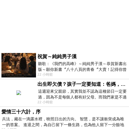
祝賀～純純男子漢
聽歌：《我們的高峰》～純純男子漢～恭賀新書出
版～願你新書〞八十八頁的青春〞大賣！記得你曾
22 小時前
經在我的版留言…「好讚的圖^^感覺大家
出生即欠債？孩子一定要知道：爸媽，其實我不欠你們
這週迎來父親節，其實我並不認為這種節日一定要
過，因為不是每個人都有好父母。而我們家是不過
22 小時前
節的，平時也沒什麼儀式感，生活趨近冷
愛情三十六計，序
兵法，藏在一滴露水裡，映照日出的方向。 智慧，是不讓衝突成為唯
一的答案。 進退之間，為自己留下一條生路，也為他人留下一分餘地