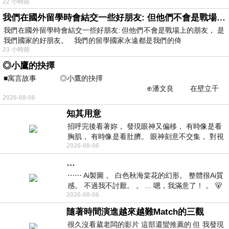
22 小時前
我們在國外留學時會結交一些好朋友: 但他們不會是戰場上的朋友
我們在國外留學時會結交一些好朋友: 但他們不會是戰場上的朋友， 是
我們國家的好朋友。 我們的留學國家永遠都是我們的倚
23 小時前
◎小鷹的抉擇
■寓言故事 ◎小鷹的抉擇
⊕潘文良 在壁立千
2026-08-06
仞的懸崖上，有一座遮天蔽
知其用意
招呼完後看著妳， 發現眼神又偏移， 有時像是看
胸肌， 有時像是看肚臍。 眼神刻意不交集， 對視
2026-08-06
視線不對齊， 讓我很難不
…
⋯⋯ Ai製圖 。 白色秋海棠花的幻形。 整體很Ai質
感。 不過我不討厭。 。 ... 嗯，我滿意了！ 。 🐻
2026-08-06
昨中
隨著時間演進越來越難Match的三觀
很久沒看葳老闆的影片 這部還蠻推薦的 但 我發現