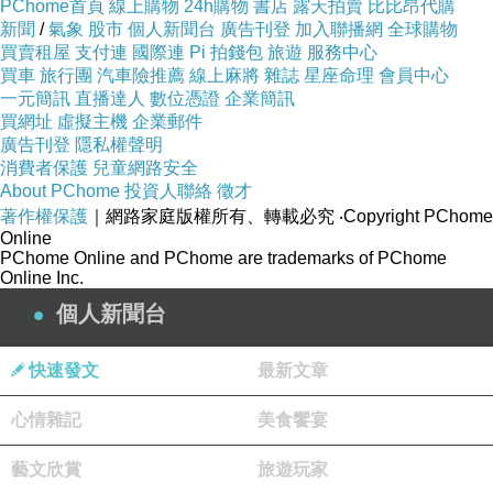
PChome首頁
線上購物
24h購物
書店
露天拍賣
比比昂代購
新聞
/
氣象
股市
個人新聞台
廣告刊登
加入聯播網
全球購物
買賣租屋
支付連
國際連
Pi 拍錢包
旅遊
服務中心
買車
旅行團
汽車險推薦
線上麻將
雜誌
星座命理
會員中心
一元簡訊
直播達人
數位憑證
企業簡訊
買網址
虛擬主機
企業郵件
廣告刊登
隱私權聲明
消費者保護
兒童網路安全
About PChome
投資人聯絡
徵才
著作權保護
｜網路家庭版權所有、轉載必究
‧Copyright PChome
Online
PChome Online and PChome are trademarks of PChome
Online Inc.
個人新聞台
快速發文
最新文章
心情雜記
美食饗宴
藝文欣賞
旅遊玩家