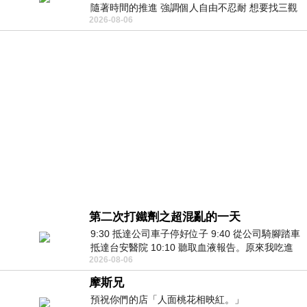
隨著時間的推進 強調個人自由不忍耐 想要找三觀
2026-08-06
接近的不要說對象 連朋友都超
第二次打鐵劑之超混亂的一天
9:30 抵達公司車子停好位子 9:40 從公司騎腳踏車
抵達台安醫院 10:10 聽取血液報告。原來我吃進
2026-08-06
去的 B12 彌可保並非沒有吸收而是超
摩斯兄
預祝你們的店「人面桃花相映紅。」