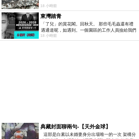
18 小時前
東灣踏青
「了兒」的賞花閣。回秋天。 那些毛毛蟲還有禮
遇通道呢，如遇到。一個園區的工作人員撿給我們
18 小時前
細賞。
典藏封面聊兩句-【天外金球】
這部是白素以未婚妻身分出場唯一的一次 架構分