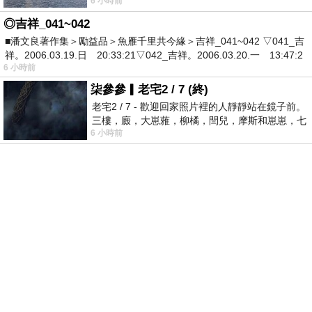
6 小時前
有戰懼等候審判和那燒滅眾敵人的烈火
◎吉祥_041~042
■潘文良著作集＞勵益品＞魚雁千里共今緣＞吉祥_041~042 ▽041_吉
祥。2006.03.19.日 20:33:21▽042_吉祥。2006.03.20.一 13:47:2
6 小時前
柒參參▎老宅2 / 7 (終)
老宅2 / 7 - 歡迎回家照片裡的人靜靜站在鏡子前。
三樓，廄，大崽蕥，柳橘，閆兒，摩斯和崽崽，七
6 小時前
個人整整齊齊地站在鏡框之外，如同