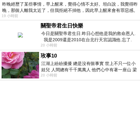
昨晚經歷了某些事情，早上醒來，覺得心情不太好。坦白說，我覺得昨
晚，那個人離我太近了，但我拒絕不掉他，因此早上醒來會有罪惡感。
19 小時前
關聖帝君生日快樂
今日是關聖帝君生日.昨日心想他是我的救命恩人.
我是2009還是2010在台北行天宮認識他.忘了.
20 小時前
一個奇摩交友的網友學
玫事10
江湖上紛紛擾擾 總是沒有個事實 世上不只一位小
娃兒 人間總有千千萬萬人 他們心中有著一座山 梁
20 小時前
山佛山泰華衡恆嵩 一山之高