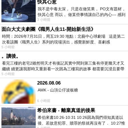
快其心意
我不是中毒太深， 只是在做笑果， PO文有題材，
快其心意 而以， 做某些事情讓自己的內心--- 感到
3 小時前
愉快。
面白大丈夫劇團《職男人生11-開始新生活》
時間：2026年7月31日，周五19:30 地點：北藝中心球劇場 這是第二
次看該團《職男人生》系列的現場演出，感覺新鮮度、喜劇感
5 小時前
。讀後。
看完三樓的老宅2雖然明天才有後記其實中間到第三集有停更幾天才又
繼續 續更讓我那時又重新看一次因為三樓寫的故事 都需要沉浸且要帶
5 小時前
有
2026.08.06
AMK - 山頂公仔波板糖
6 小時前
希伯來書 - 離棄真道的後果
希伯來書10:26-10:31 10:26因為我們得知真道以
後、若故意犯罪、贖罪的祭就再沒有了． 10:27惟