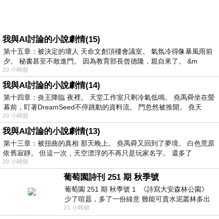
我與AI討論的小說劇情(15)
第十五章：被決定的壞人 天命文創頂樓會議室。 氣氛冷得像暴風雨前
夕。 秘書甚至不敢進門。 因為教育部長曾德隆，親自來了。 &m
20 小時前
我與AI討論的小說劇情(14)
第十四章：炎王降臨 夜裡。 天堂工作室只剩冷氣低鳴。 堯禹舜坐在螢
幕前，盯著DreamSeed不停跳動的資料流。 門忽然被推開。 堯天
20 小時前
我與AI討論的小說劇情(13)
第十三章：被扭曲的真相 那天晚上。 堯禹舜又回到了夢境。 白色荒原
依舊寂靜。 但這一次，天空漂浮的不再只是玩家名字。 還多了
20 小時前
葡萄園詩刊 251 期 秋季號
葡萄園 251 期 秋季號 1 《詩寫大安森林公園》
少了喧囂，多了一份綠意 難能可貴水泥叢林多出
21 小時前
一