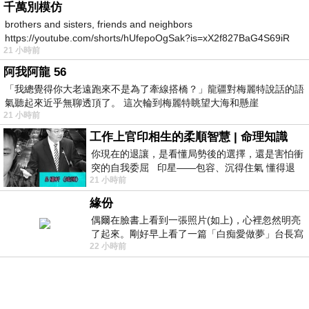
千萬別模仿
brothers and sisters, friends and neighbors
https://youtube.com/shorts/hUfepoOgSak?is=xX2f827BaG4S69iR
21 小時前
https
阿我阿龍 56
「我總覺得你大老遠跑來不是為了牽線搭橋？」龍疆對梅麗特說話的語
氣聽起來近乎無聊透頂了。 這次輪到梅麗特眺望大海和懸崖
21 小時前
工作上官印相生的柔順智慧 | 命理知識
你現在的退讓，是看懂局勢後的選擇，還是害怕衝
突的自我委屈 印星——包容、沉得住氣 懂得退
21 小時前
一步觀察，不會
緣份
偶爾在臉書上看到一張照片(如上)，心裡忽然明亮
了起來。剛好早上看了一篇「白痴愛做夢」台長寫
22 小時前
的貼文，在回顧年輕時瘋狂愛上