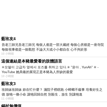
藍玫友4
吾老三師兄吾老三師兄 每個人都是一部大藏經 每個心房都是一座寺院
每個視事都是一個觀想 不論大大或小小都自在 心不拘於形
10 小時前
這個連結是本豬最愛看的肢體語言
✳️모델이 고급차 옆에서 포즈를 취하고 있다.✳️ "윤아 , YunAh" ✳️ -
YouTube 她具備的展現正是本豬為人所缺的最愛
10 小時前
藍玫友3
玫師妹玫師妹 妳在忙什麼？ 滿院子裡瞎跑 小蟑螂不礙事 培養好生之
德 放牠一條小命 讓牠回歸自然 別殺生，放生 別讓牠進
11 小時前
錫杖無價值