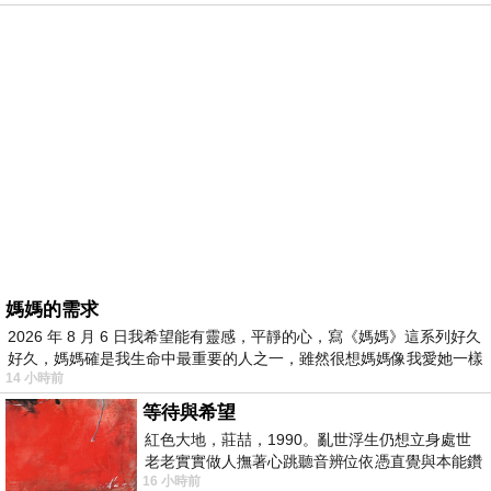
媽媽的需求
2026 年 8 月 6 日我希望能有靈感，平靜的心，寫《媽媽》這系列好久
好久，媽媽確是我生命中最重要的人之一，雖然很想媽媽像我愛她一樣
14 小時前
等待與希望
紅色大地，莊喆，1990。亂世浮生仍想立身處世
老老實實做人撫著心跳聽音辨位依憑直覺與本能鑽
16 小時前
向裂隙的亮處探索另一個心聲另一個共鳴的