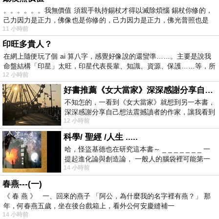
。。。。。。我無價值 須親手執持錫杖才得以滅除煩惱 錫杖你修的，
己力因力是正力，佛像也是你修的，己力因力是正力，佛光普照也是
11 小時前
印旺多貴人？
在網上隨便玩了個 ai 算八字，感覺好像說的還蠻準……。主要是說我
命盤結構「印星」太旺，印星代表長輩、知識、資源、保護……等，所
12 小時前
好書推薦《女大當家》深深感謝分享自己想法震撼讀者的作家，讓我看到不同樣貌的家庭！
不知怎的，一看到《女大當家》就想到另一本書，
深深感謝分享自己想法震撼讀者的作家，讓我看到
12 小時前
不同樣貌的家庭！ 《女大
科學/ 聖經 /人生 .....
哈，怪盜基德也在研究這本書～ _ _ _ _ _ _ _ 一
提起進化論與創造論， 一般人的腦袋裡可能第一
14 小時前
時間就有「 進化論很科
春燕---(一)
《 春 燕 》 一、回來的燕子 「阿公，為什麼我的名字裡有燕？」 那
年，何春燕五歲，坐在後台戲箱上，看外公何安慶縫補一
14 小時前