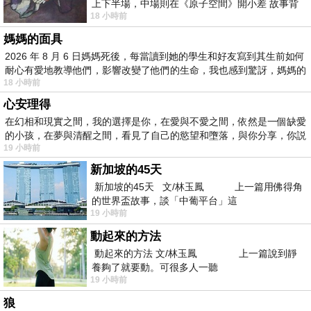
上下半場，中場則在《原子空間》開小差 故事背
18 小時前
景影射西藏境外流亡 地下組織
媽媽的面具
2026 年 8 月 6 日媽媽死後，每當讀到她的學生和好友寫到其生前如何
耐心有愛地教導他們，影響改變了他們的生命，我也感到驚訝，媽媽的
18 小時前
心安理得
在幻相和現實之間，我的選擇是你，在愛與不愛之間，依然是一個缺愛
的小孩，在夢與清醒之間，看見了自己的慾望和墮落，與你分享，你説
19 小時前
新加坡的45天
新加坡的45天 文/林玉鳳 上一篇用佛得角
的世界盃故事，談「中葡平台」這
19 小時前
動起來的方法
動起來的方法 文/林玉鳳 上一篇說到靜
養夠了就要動。可很多人一聽
19 小時前
狼