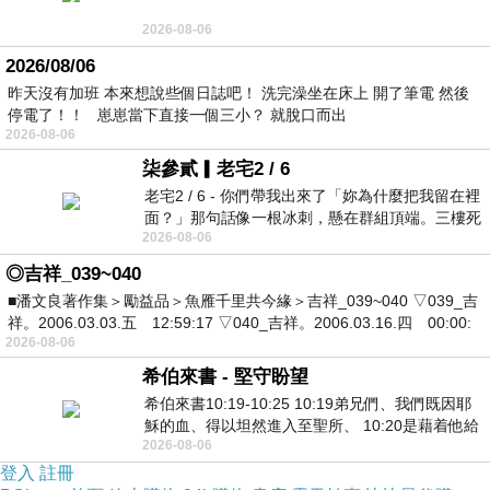
2026-08-06
2026/08/06
昨天沒有加班 本來想說些個日誌吧！ 洗完澡坐在床上 開了筆電 然後
停電了！！ 崽崽當下直接一個三小？ 就脫口而出
2026-08-06
柒參貳▎老宅2 / 6
老宅2 / 6 - 你們帶我出來了「妳為什麼把我留在裡
面？」那句話像一根冰刺，懸在群組頂端。三樓死
2026-08-06
死盯著照片裡的人。那個人確實站在
◎吉祥_039~040
■潘文良著作集＞勵益品＞魚雁千里共今緣＞吉祥_039~040 ▽039_吉
祥。2006.03.03.五 12:59:17 ▽040_吉祥。2006.03.16.四 00:00:
2026-08-06
希伯來書 - 堅守盼望
希伯來書10:19-10:25 10:19弟兄們、我們既因耶
穌的血、得以坦然進入至聖所、 10:20是藉着他給
2026-08-06
我們開了一條又新又活的路從幔子經過
登入
註冊