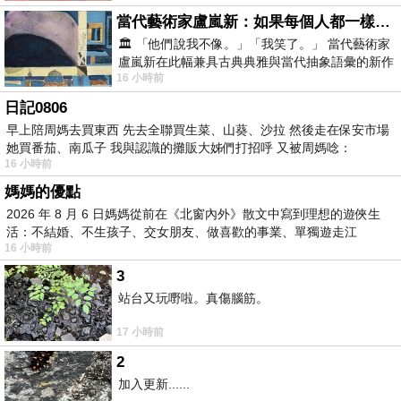
當代藝術家盧嵐新：如果每個人都一樣，這世界該有多無聊？
🏛️ 「他們說我不像。」「我笑了。」 當代藝術家
盧嵐新在此幅兼具古典典雅與當代抽象語彙的新作
16 小時前
中，以沈靜的藍色空間為背景，描繪了
日記0806
早上陪周媽去買東西 先去全聯買生菜、山葵、沙拉 然後走在保安市場
她買番茄、南瓜子 我與認識的攤販大姊們打招呼 又被周媽唸：
16 小時前
媽媽的優點
2026 年 8 月 6 日媽媽從前在《北窗內外》散文中寫到理想的遊俠生
活：不結婚、不生孩子、交女朋友、做喜歡的事業、單獨遊走江
16 小時前
湖⋯⋯，
3
站台又玩嘢啦。真傷腦筋。
17 小時前
2
加入更新......