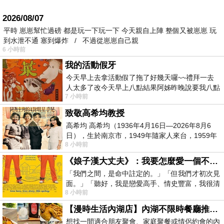
2026/08/07
平時 崽崽幫忙過磅 都是玩一下玩一下 今天親自上陣 整個又被崽崽 玩
到水泄不通 塞到爆炸 / 不過從崽崽自己親
6 小時前
我的活動假牙
今天早上去拿活動假了拖了好幾天囉~~禮拜一去
人太多了改今天早上八點結果阿姊昨晚說要我八點
7 小時前
去西螺農會~回到莿桐都8點半多了
致敬高希均教授
高希均 高希均（1936年4月16日—2026年8月6
日），生於南京市，1949年隨家人來台，1959年
8 小時前
赴美深造並取得經濟發展博士學位。曾任
《娘子漢大丈夫》：我要怎麼愛一個不存在的人？
「我們之間，是命中註定的。」「但我們才初次見
面。」「聽好，我是戀愛高手、情史豐富，我很清
8 小時前
楚這種感覺，你我之間的那種感覺，現
【漫時生活內湖店】內湖不限時餐廳推薦｜捷運港墘站美食，聚餐、約會、家庭聚會首選，正餐甜點一次滿足
想找一間適合朋友聚會、家庭聚餐或情侶約會的內