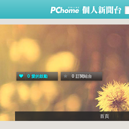
0
0
愛的鼓勵
訂閱站台
首頁