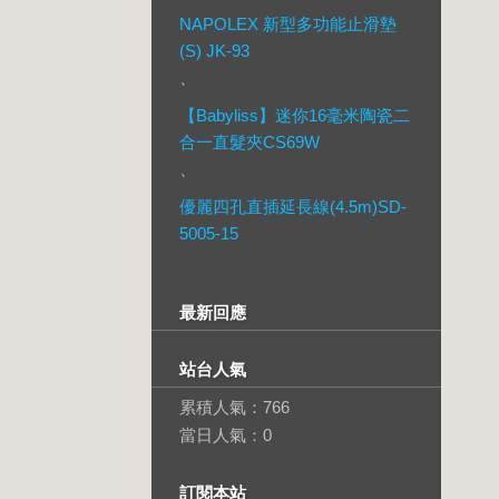
NAPOLEX 新型多功能止滑墊
(S) JK-93
、
【Babyliss】迷你16毫米陶瓷二
合一直髮夾CS69W
、
優麗四孔直插延長線(4.5m)SD-
5005-15
最新回應
站台人氣
累積人氣：
766
當日人氣：
0
訂閱本站