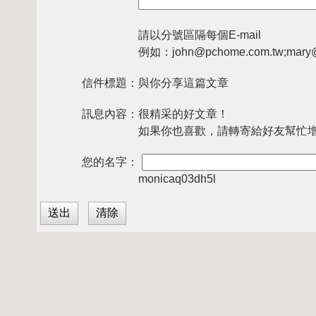
請以分號區隔每個E-mail
例如：john@pchome.com.tw;mary@
信件標題：
與你分享這篇文章
訊息內容：
很精采的好文章！
如果你也喜歡，請轉寄給好友幫忙
您的名字：
monicaq03dh5l