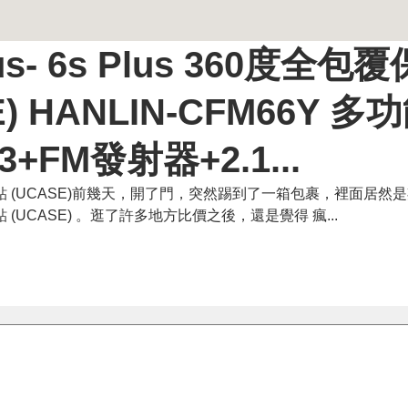
us- 6s Plus 360度全包
) HANLIN-CFM66Y 多
+FM發射器+2.1...
殼+鋼化玻璃貼 (UCASE)前幾天，開了門，突然踢到了一箱包裹，裡面居
化玻璃貼 (UCASE) 。逛了許多地方比價之後，還是覺得 瘋...