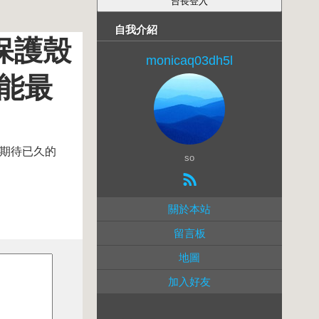
自我介紹
覆保護殼
monicaq03dh5l
功能最
然是期待已久的
so
關於本站
留言板
地圖
加入好友