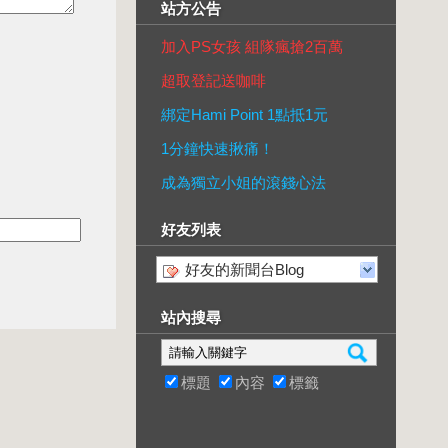
站方公告
加入PS女孩 組隊瘋搶2百萬
超取登記送咖啡
綁定Hami Point 1點抵1元
1分鐘快速揪痛！
成為獨立小姐的滾錢心法
好友列表
好友的新聞台Blog
站內搜尋
標題
內容
標籤