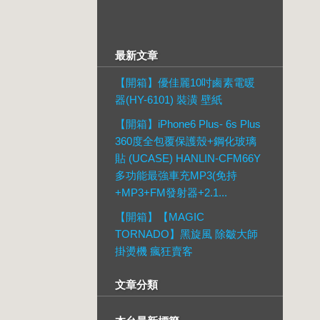
最新文章
【開箱】優佳麗10吋鹵素電暖
器(HY-6101) 裝潢 壁紙
【開箱】iPhone6 Plus- 6s Plus
360度全包覆保護殼+鋼化玻璃
貼 (UCASE) HANLIN-CFM66Y
多功能最強車充MP3(免持
+MP3+FM發射器+2.1...
【開箱】【MAGIC
TORNADO】黑旋風 除皺大師
掛燙機 瘋狂賣客
文章分類