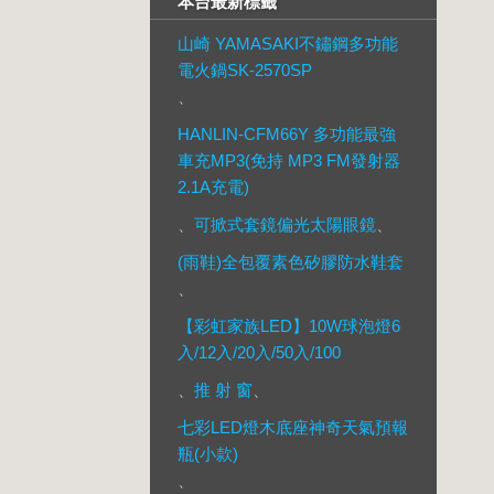
本台最新標籤
山崎 YAMASAKI不鏽鋼多功能
電火鍋SK-2570SP
、
HANLIN-CFM66Y 多功能最強
車充MP3(免持 MP3 FM發射器
2.1A充電)
、
可掀式套鏡偏光太陽眼鏡
、
(雨鞋)全包覆素色矽膠防水鞋套
、
【彩虹家族LED】10W球泡燈6
入/12入/20入/50入/100
、
推 射 窗
、
七彩LED燈木底座神奇天氣預報
瓶(小款)
、