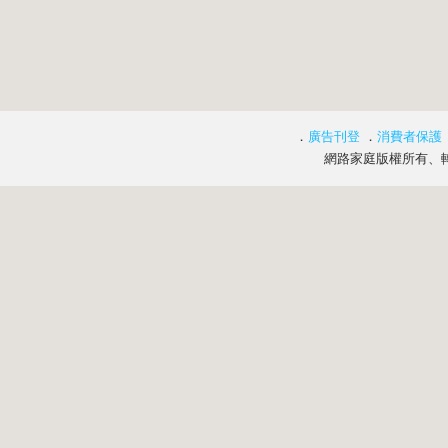
．
廣告刊登
．
消費者保護
網路家庭版權所有、轉載必究 