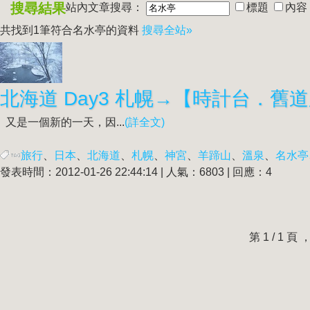
搜尋結果
站內文章搜尋：
標題
內容
共找到1筆符合
名水亭
的資料
搜尋全站»
又是一個新的一天，因...
(詳全文)
旅行
、
日本
、
北海道
、
札幌
、
神宮
、
羊蹄山
、
溫泉
、
名水亭
發表時間：2012-01-26 22:44:14 | 人氣：6803 | 回應：4
第 1 / 1 