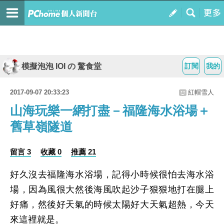
模擬泡泡 IOI の 驚食堂
訂閱
我的
2017-09-07 20:33:23
紅帽雪人
山海玩樂一網打盡－福隆海水浴場＋
舊草嶺隧道
留言 3
收藏 0
推薦 21
好久沒去福隆海水浴場，記得小時候很怕去海水浴
場，因為風很大然後海風吹起沙子狠狠地打在腿上
好痛，然後好天氣的時候太陽好大天氣超熱，今天
來這裡就是。