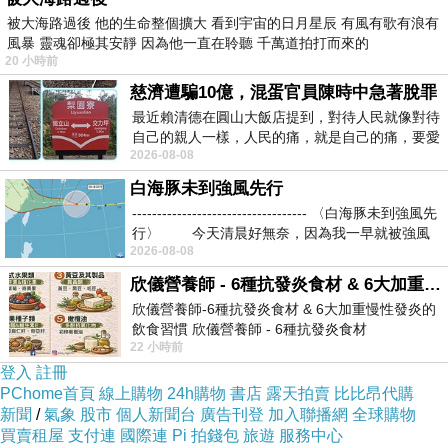
被大海路過後 他的生命整個擴大 看到宇宙的日月星辰 有風有歌有浪有
風暴 靈魂卻極其安靜 因為他一直在聆聽 千萬道拍打而來的
20 小時前
慈濟遭騙10億，混蛋官員陳時中急著脫罪
最近賴清德在圓山大飯店提到，對待人民就像對待
自己的親人一樣，人民的痛，就是自己的痛，要愛
2026-08-08
民如親，說的這麼好聽，實際上根本沒做
白海豚未到強風先行
----------------------------------- 〈白海豚未到強風先
行〉 今天清晨好無奈，因為我一早就被強風
2026-08-08
欣儀營養師 - 6種抗發炎食材 & 6大加重慢性發炎的飲食習慣
欣儀營養師-6種抗發炎食材 & 6大加重慢性發炎的
飲食習慣 欣儀營養師 - 6種抗發炎食材
22 小時前
https://www.facebook.com/photo/?fbid=147
登入
註冊
PChome首頁
線上購物
24h購物
書店
露天拍賣
比比昂代購
新聞
/
氣象
股市
個人新聞台
廣告刊登
加入聯播網
全球購物
買賣租屋
支付連
國際連
Pi 拍錢包
旅遊
服務中心