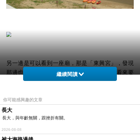
另一邊是可以看到一座廟，那是「東興宮」，發現
那邊也有人在玩水，而且好像不用門票哦，看來要
繼續閱讀
在地人或是地熟的人才知道。
你可能感興趣的文章
長大
長大，與年齡無關，跟挫折有關。
2026-08-08
被大海路過後