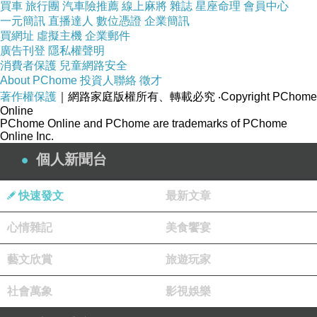
買車
旅行團
汽車險推薦
線上麻將
雜誌
星座命理
會員中心
一元簡訊
直播達人
數位憑證
企業簡訊
買網址
虛擬主機
企業郵件
另外一邊就是著名的彎月形拱橋，名叫「彩虹橋」
廣告刊登
隱私權聲明
好像越來越多橋都要叫這個名字，我想就跟夜市取
消費者保護
兒童網路安全
作「花園夜市」一樣異曲同工之妙。
About PChome
投資人聯絡
徵才
著作權保護
｜網路家庭版權所有、轉載必究
‧Copyright PChome
Online
PChome Online and PChome are trademarks of PChome
Online Inc.
個人新聞台
快速發文
最新文章
心情雜記
美食饗宴
藝文欣賞
旅遊玩家
社會萬象
影視娛樂