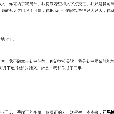
作文，你還給了我滿分。我從沒奢望和文字打交道。我只是貧窮
，哪敢充大尾巴狼！可是，你把我小小的優點放得好大好大，你
安地收下。
業生，我不願意去初中任教。你卻對校長說，我是初中畢業就能
何月下追韓信
的話來。於是，我和你成了同事。
”
讓孩子寫一手端正的字做一個端正的人；送學生一本本書，
汗馬