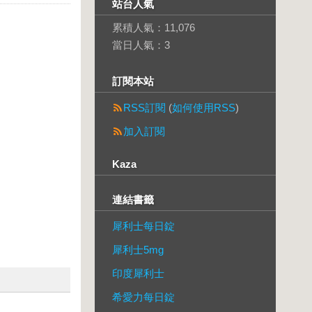
站台人氣
累積人氣：
11,076
當日人氣：
3
訂閱本站
RSS訂閱
(
如何使用RSS
)
加入訂閱
Kaza
連結書籤
犀利士每日錠
犀利士5mg
印度犀利士
希愛力每日錠