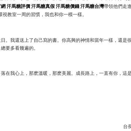
官網
汗馬糖評價
汗馬糖真假
汗馬糖價錢
汗馬糖台灣
帶領他們走
環視教室一周的習慣，我也和你一模一樣。
生日。我還送上了自己寫的書。你高興的神情和當年一樣，還是
，總要多看幾遍的。
，落在我心上，那麽溫暖，那麽美麗。成長路上，一直有你，這
台