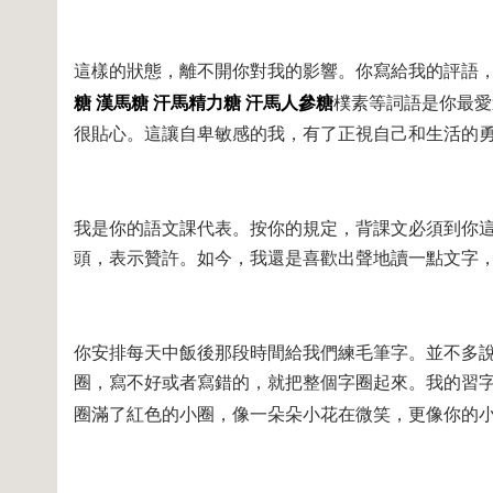
這樣的狀態，離不開你對我的影響。你寫給我的評語
糖
漢馬糖
汗馬精力糖
汗馬人參糖
樸素等詞語是你最愛
很貼心。這讓自卑敏感的我，有了正視自己和生活的
我是你的語文課代表。按你的規定，背課文必須到你
頭，表示贊許。如今，我還是喜歡出聲地讀一點文字
你安排每天中飯後那段時間給我們練毛筆字。並不多
圈，寫不好或者寫錯的，就把整個字圈起來。我的習
圈滿了紅色的小圈，像一朵朵小花在微笑，更像你的