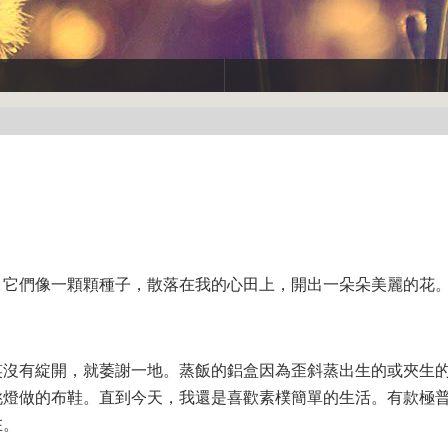
。它們像一顆顆種子，散落在我的心田上，開出一朵朵美麗的花
笑沒有綻開，就萎謝一地。蒸飯的鋁盒因為歪斜蒸出生的或夾生
挑燈做的布鞋。直到今天，我還是喜歡素樸簡單的生活。有款極
在。