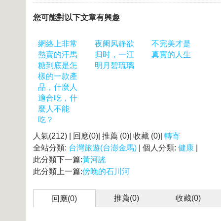
您可能對以下文章有興趣
網絡上非常
夜阑风静欲
不完美才是
熱賣的汗馬
归时，一江
真實的人生
糖到底是怎
明月碧琉璃
樣的一款產
品，什麼人
適合吃，什
麼人不能
吃？
人氣(212) | 回應(0)| 推薦 (
0
)| 收藏 (
0
)|
轉寄
全站分類:
台灣旅遊(台澎金馬)
| 個人分類:
健康
|
此分類下一篇:
黃河謠
此分類上一篇:
傍晚的石川河
推薦(
0
)
收藏(
0
)
回應(0)