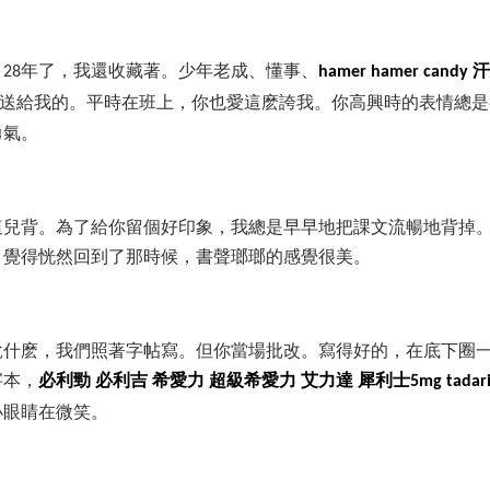
，
年了，我還收藏著。少年老成、懂事、
汗
28
hamer
hamer candy
送給我的。平時在班上，你也愛這麽誇我。你高興時的表情總是
勇氣。
這兒背。為了給你留個好印象，我總是早早地把課文流暢地背掉
，覺得恍然回到了那時候，書聲瑯瑯的感覺很美。
說什麽，我們照著字帖寫。但你當場批改。寫得好的，在底下圈
字本，
必利勁
必利吉
希愛力
超級希愛力
艾力達
犀利士
5mg
tadar
小眼睛在微笑。