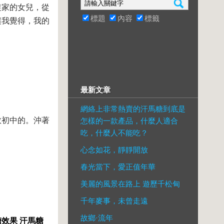
農家的女兒，從
標題
內容
標籤
讓我覺得，我的
最新文章
網絡上非常熱賣的汗馬糖到底是
教初中的。沖著
怎樣的一款產品，什麼人適合
吃，什麼人不能吃？
心念如花，靜靜開放
春光當下，愛正值年華
美麗的風景在路上 遊歷千松甸
千年麥事，未曾走遠
故鄉·流年
糖效果
汗馬糖