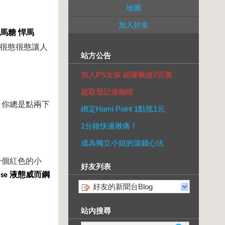
地圖
加入好友
馬糖
悍馬
很憨很憨讓人
站方公告
加入PS女孩 組隊瘋搶2百萬
超取登記送咖啡
。你總是點兩下
綁定Hami Point 1點抵1元
1分鐘快速揪痛！
成為獨立小姐的滾錢心法
一個紅色的小
好友列表
液態威而鋼
ise
好友的新聞台Blog
站內搜尋