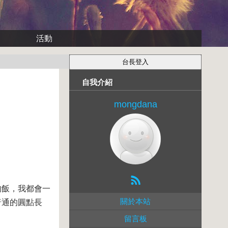
活動
自我介紹
mongdana
。
的飯，我都會一
關於本站
普通的圓點長
留言板