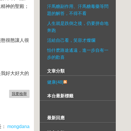
進精神的聖殿；
汗馬糖副作用、汗馬糖毒藥等問
題的解答，不得不看
人生就是跌倒之後，仍要拼命地
奔跑
很憨很憨讓人很
活給自己看，笑容才燦爛
怕什麽路途遙遠，進一步自有一
步的歡喜
文章分類
是我好大好大的
健康(48)
我要檢舉
本台最新標籤
最新回應
長：
mongdana