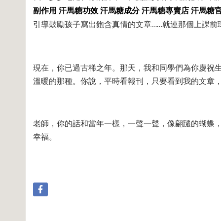
副作用
汗馬糖功效
汗馬糖成分
汗馬糖專賣店
汗馬糖
引導鼓勵孩子寫出飽含真情的文章
就連那個上課前
……
現在，你已過古稀之年。那天，我和同學們為你慶祝
溫暖的那種。你說，平時看報刊，只要看到我的文章
老師，你的話和當年一樣，一聲一聲，像翩躚的蝴蝶
幸福。