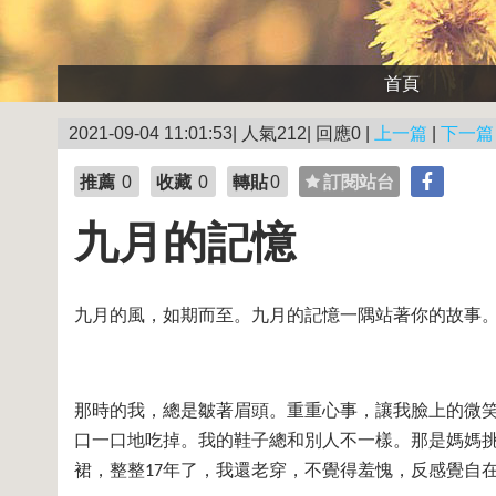
首頁
2021-09-04 11:01:53| 人氣212| 回應0 |
上一篇
|
下一篇
推薦
0
收藏
0
轉貼
0
訂閱站台
九月的記憶
九月的風，如期而至。九月的記憶一隅站著你的故事
那時的我，總是皺著眉頭。重重心事，讓我臉上的微
口一口地吃掉。我的鞋子總和別人不一樣。那是媽媽
裙，整整
年了，我還老穿，不覺得羞愧，反感覺自
17