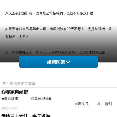
八天五夜的爛行程
，
因為是公司招待的，也就不好多說什麼
如果要老娘自己花錢出去玩
，出歐洲沒有10天不想去
，
光是坐飛機、還
有時差
，
太累人
諾
，扣掉飛機三天
，剩下5天
，等你
時差調過來
，
也已經要打到回府
繼續閱讀
說是day1
，其實是晚上的飛機
，早上還是進公司
，結果說要出國的人全
部都在公司上班
，有沒有這麼勤奮?!
你可能感興趣的文章
◎專家與頭銜
趕著最後出清工作
，把自己逼得顏面神經都發麻起來
，只好吞顆藥緩解
■寓言故事 ◎專家與頭銜
一下
⊕潘文良 在「新創
2026-08-07
之谷」裡——
這次出國特沒有FU
，完全沒有興奮期待之類的情緒
，一整個就是趕~趕
愛情三十六計，瞞天過海