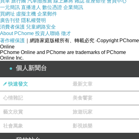
買車
旅行團
汽車險推薦
線上麻將
雜誌
星座命理
會員中心
一元簡訊
直播達人
數位憑證
企業簡訊
買網址
虛擬主機
企業郵件
直說腰痛
，歐巴桑我呢是膝蓋痛
，屁股痛
，還有因為睡不好引起的頭痛
廣告刊登
隱私權聲明
消費者保護
兒童網路安全
About PChome
投資人聯絡
徵才
這就是草草結束的第一天..............呵呵
著作權保護
｜網路家庭版權所有、轉載必究
‧Copyright PChome
Online
PChome Online and PChome are trademarks of PChome
Online Inc.
個人新聞台
Day 2 , 3/19 伊斯坦堡
快速發文
最新文章
心情雜記
美食饗宴
經過13小時的飛行
，
AM5:05抵達
，土耳其比台灣晚6小時
，大約是台灣
的下午1點左右
藝文欣賞
旅遊玩家
社會萬象
影視娛樂
土耳其的貨幣是里拉
，先
在台灣換好美元
，出了機場旁邊有兌換處 (機
場裡面的匯率比較差)