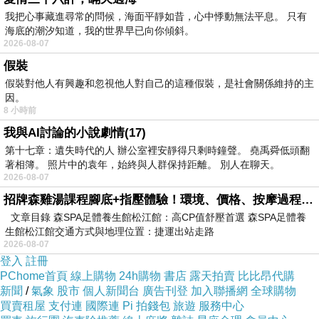
我把心事藏進尋常的問候，海面平靜如昔，心中悸動無法平息。 只有
~趕~趕工作
海底的潮汐知道，我的世界早已向你傾斜。
2026-08-07
晚上7:30的飛機由桃園到香港轉機
，再由
香港23:15 飛伊斯坦堡
，雖然
假裝
香港機場很好逛
假裝對他人有興趣和忽視他人對自己的這種假裝，是社會關係維持的主
因。
8 小時前
但是我們轉機
沒啥好逛的
，
加上夜深了戰鬥力降低
，況且香港機場的
我與AI討論的小說劇情(17)
wifi超強
，
於是人人變成低頭族
，划~划~划~
第十七章：遺失時代的人 辦公室裡安靜得只剩時鐘聲。 堯禹舜低頭翻
著相簿。 照片中的袁年，始終與人群保持距離。 別人在聊天。
2026-08-07
趁轉機空檔用skype聯絡在台灣的小妹妹
，還跟朋友聊上幾句
，讚嘆一
招牌森雞湯課程腳底+指壓體驗！環境、價格、按摩過程全紀錄，森SPA足體養生館松江館最新價格表
下香港機場wifi的強大
文章目錄 森SPA足體養生館松江館：高CP值舒壓首選 森SPA足體養
生館松江館交通方式與地理位置：捷運出站走路
2026-08-07
飛機上睡覺真的很難睡
，尤其在狹小的經濟艙
，跟練功夫差不多
登入
註冊
PChome首頁
線上購物
24h購物
書店
露天拍賣
比比昂代購
新聞
/
氣象
股市
個人新聞台
廣告刊登
加入聯播網
全球購物
這次出國
，
大S跟著一起去
，我跟大S娘倆都是大隻女
，身高腿長
，坐經
買賣租屋
支付連
國際連
Pi 拍錢包
旅遊
服務中心
濟艙饒是年輕力壯的大S也受不了