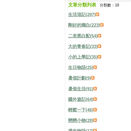
文章分類列表
分類數：18
生活混記(287)
剛好的獨白(223)
二老黑白配(54)
大的青春記(33)
小的上學記(35)
生日物語(25)
暑假計劃(9)
暑假生活(91)
國外遊記(64)
輕鬆一下(46)
戀戀小物(28)
週年物語(17)