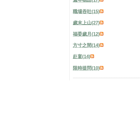
職場吞吐(15)
歲末上山(27)
福委歲月(12)
方寸之間(14)
赴宴(14)
限時提問(10)