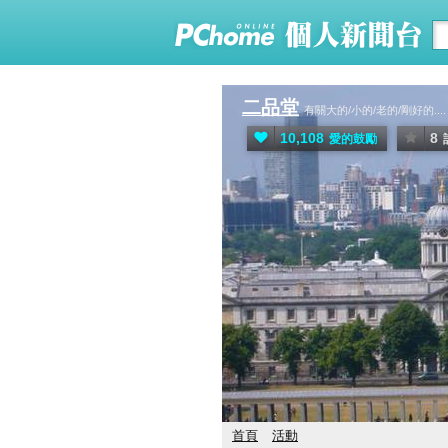
二品堂
有關大的/小的/老的/剛好的....
10,108
8
愛的鼓勵
首頁
活動