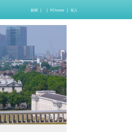
|
|
|
新聞
PChome
登入