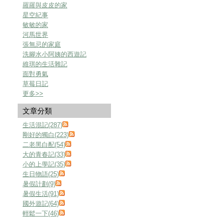
羅羅與皮皮的家
星空紀事
敏敏的家
河馬世界
張無忌的家庭
洗腳水小阿姨的西遊記
維琪的生活雜記
面對勇氣
草莓日記
更多
>>
文章分類
生活混記(287)
剛好的獨白(223)
二老黑白配(54)
大的青春記(33)
小的上學記(35)
生日物語(25)
暑假計劃(9)
暑假生活(91)
國外遊記(64)
輕鬆一下(46)