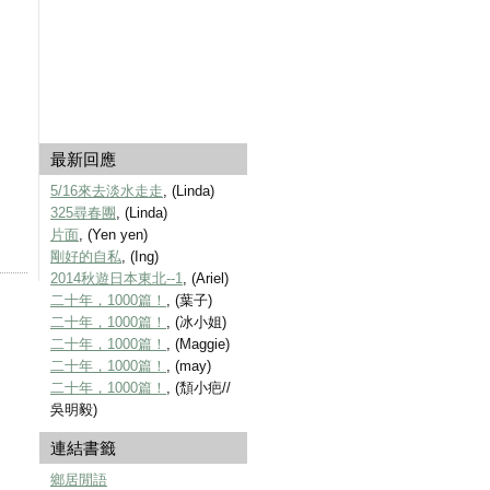
最新回應
5/16來去淡水走走
, (Linda)
325尋春團
, (Linda)
片面
, (Yen yen)
剛好的自私
, (Ing)
2014秋遊日本東北--1
, (Ariel)
二十年，1000篇！
, (葉子)
二十年，1000篇！
, (冰小姐)
二十年，1000篇！
, (Maggie)
二十年，1000篇！
, (may)
二十年，1000篇！
, (頹小疤//
吳明毅)
連結書籤
鄉居閒語