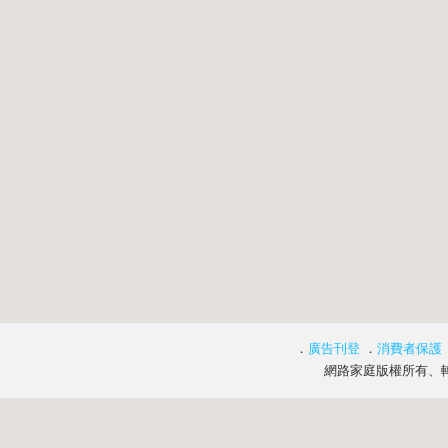
．
廣告刊登
．
消費者保護
網路家庭版權所有、轉載必究 