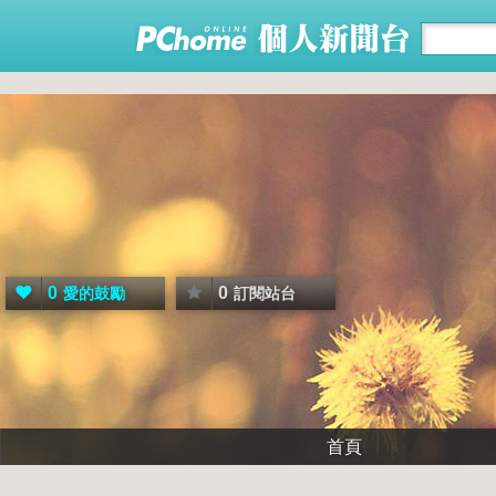
0
0
愛的鼓勵
訂閱站台
首頁