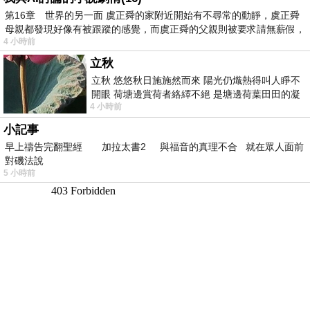
第16章 世界的另一面 虞正舜的家附近開始有不尋常的動靜，虞正舜
母親都發現好像有被跟蹤的感覺，而虞正舜的父親則被要求請無薪假，
4 小時前
立秋
立秋 悠悠秋日施施然而來 陽光仍熾熱得叫人睜不
開眼 荷塘邊賞荷者絡繹不絕 是塘邊荷葉田田的凝
4 小時前
望 風中飄逸的是映日荷花別樣紅
小記事
早上禱告完翻聖經 加拉太書2 與福音的真理不合 就在眾人面前
對磯法說
5 小時前