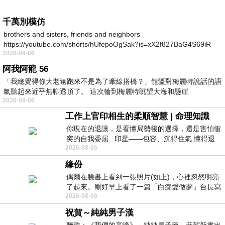
千萬別模仿
brothers and sisters, friends and neighbors
https://youtube.com/shorts/hUfepoOgSak?is=xX2f827BaG4S69iR
2026-08-06
https
阿我阿龍 56
「我總覺得你大老遠跑來不是為了牽線搭橋？」龍疆對梅麗特說話的語
氣聽起來近乎無聊透頂了。 這次輪到梅麗特眺望大海和懸崖
2026-08-06
工作上官印相生的柔順智慧 | 命理知識
你現在的退讓，是看懂局勢後的選擇，還是害怕衝
突的自我委屈 印星——包容、沉得住氣 懂得退
2026-08-06
一步觀察，不會
緣份
偶爾在臉書上看到一張照片(如上)，心裡忽然明亮
了起來。剛好早上看了一篇「白痴愛做夢」台長寫
2026-08-06
的貼文，在回顧年輕時瘋狂愛上
祝賀～純純男子漢