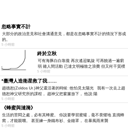
忽略事實不計
大部分的政治意見和社會溝通意見，都是在忽略事實不計的情況下形成
的。
5 小時前
終於立秋
可有海豚白白靠攏 再次遙迢氣旋 可再饒過一遍窮
弱 雖人間活動 已達文明極致之浪費 但又何干質樸
5 小時前
者 只能白白陪葬
*臺灣人造衛星救了我……
趙德恕(Zoldos Ur.)神父還活著的時候: 他怕見太陽光 我有一次去上趙
德恕神父研究所的課程， 趙神父把窗簾放下， 他說:陽
5 小時前
《蜂蜜與漣漪》
生活的苦悶之處，必有其蜂蜜。 你說要學習蜜獾，毫不畏懼地 直搗蜂
窩，才能親嚐。 甚至練一身鐵布衫、金鐘罩， 在暴風雨來襲
5 小時前