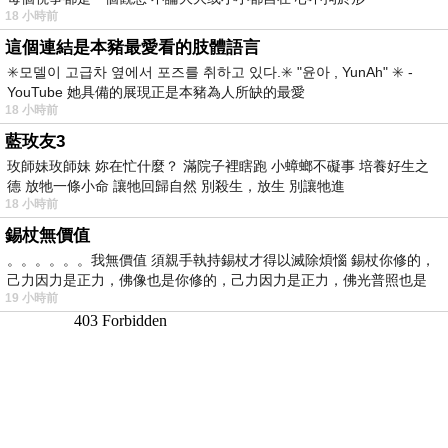
18 小時前
這個連結是本豬最愛看的肢體語言
✳️모델이 고급차 옆에서 포즈를 취하고 있다.✳️ "윤아 , YunAh" ✳️ -
YouTube 她具備的展現正是本豬為人所缺的最愛
18 小時前
藍玫友3
玫師妹玫師妹 妳在忙什麼？ 滿院子裡瞎跑 小蟑螂不礙事 培養好生之
德 放牠一條小命 讓牠回歸自然 別殺生，放生 別讓牠進
18 小時前
錫杖無價值
。。。。。。我無價值 須親手執持錫杖才得以滅除煩惱 錫杖你修的，
己力因力是正力，佛像也是你修的，己力因力是正力，佛光普照也是
19 小時前