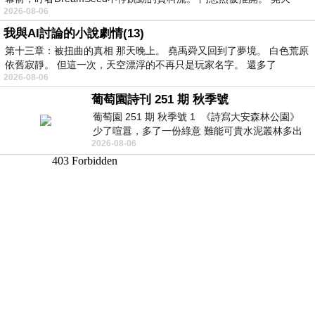
2026-08-06
我與AI討論的小說劇情(13)
第十三章：被扭曲的真相 那天晚上。 堯禹舜又回到了夢境。 白色荒原
依舊寂靜。 但這一次，天空漂浮的不再只是玩家名字。 還多了
2026-08-06
葡萄園詩刊 251 期 秋季號
葡萄園 251 期 秋季號 1 《詩寫大安森林公園》
少了喧囂，多了一份綠意 難能可貴水泥叢林多出
2026-08-06
一