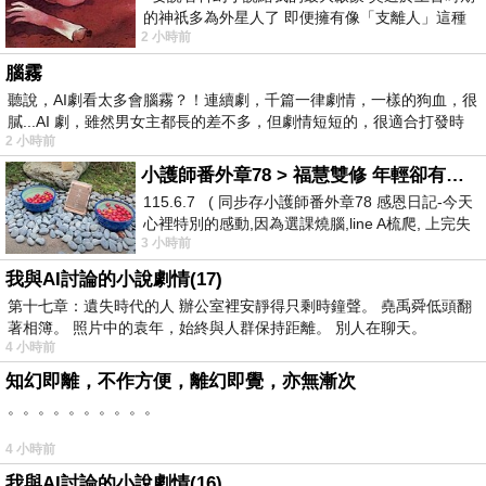
的神祇多為外星人了 即便擁有像「支離人」這種
2 小時前
驚世駭俗的神通法門 也未必讀
腦霧
聽說，AI劇看太多會腦霧？！連續劇，千篇一律劇情，一樣的狗血，很
膩...AI 劇，雖然男女主都長的差不多，但劇情短短的，很適合打發時
2 小時前
小護師番外章78 > 福慧雙修 年輕卻有個老靈魂 ㄑ金剛經〉podcast
115.6.7 ( 同步存小護師番外章78 感恩日記-今天
心裡特別的感動,因為選課燒腦,line A梳爬, 上完失
3 小時前
智課的她,特來傾
我與AI討論的小說劇情(17)
第十七章：遺失時代的人 辦公室裡安靜得只剩時鐘聲。 堯禹舜低頭翻
著相簿。 照片中的袁年，始終與人群保持距離。 別人在聊天。
4 小時前
知幻即離，不作方便，離幻即覺，亦無漸次
。。。。。。。。。。
4 小時前
我與AI討論的小說劇情(16)