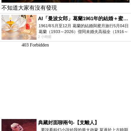
不知道大家有沒有發現
AI「曼波女郎」葛蘭1961年的結婚＋蜜月旅行 #戀上老電影 #葛蘭 #粟子
1961年5月至12月 葛蘭的結婚與蜜月旅行5月04日
葛蘭（1933～2026）偕同未婚夫高福全（1916～
2 小時前
2004）乘郵輪赴倫敦6月15日於英國倫敦St.S
典藏封面聊兩句-【支離人】
要說看科幻小說給我的最大啟蒙 莫過於上古時期