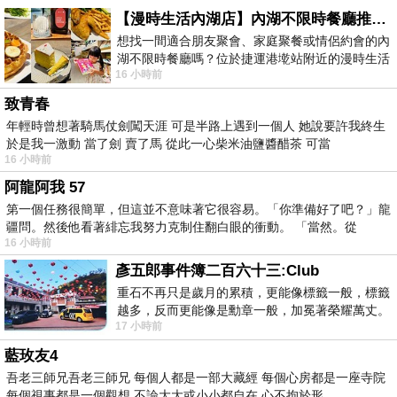
【漫時生活內湖店】內湖不限時餐廳推薦｜捷運港墘站美食，聚餐、約會、家庭聚會首選，正餐甜點一次滿足
想找一間適合朋友聚會、家庭聚餐或情侶約會的內
湖不限時餐廳嗎？位於捷運港墘站附近的漫時生活
16 小時前
內湖店，從捷運站步行約4分鐘即可抵
致青春
年輕時曾想著騎馬仗劍闖天涯 可是半路上遇到一個人 她說要許我終生
於是我一激動 當了劍 賣了馬 從此一心柴米油鹽醬醋茶 可當
16 小時前
阿龍阿我 57
第一個任務很簡單，但這並不意味著它很容易。「你準備好了吧？」龍
疆問。然後他看著緋忘我努力克制住翻白眼的衝動。 「當然。從
16 小時前
彥五郎事件簿二百六十三:Club
重石不再只是歲月的累積，更能像標籤一般，標籤
越多，反而更能像是勳章一般，加冕著榮耀萬丈。
17 小時前
習慣一如縱容，成了再難輕輕放下的罪證
藍玫友4
吾老三師兄吾老三師兄 每個人都是一部大藏經 每個心房都是一座寺院
每個視事都是一個觀想 不論大大或小小都自在 心不拘於形