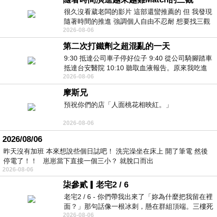
很久沒看葳老闆的影片 這部還蠻推薦的 但 我發現
隨著時間的推進 強調個人自由不忍耐 想要找三觀
2026-08-06
接近的不要說對象 連朋友都超
第二次打鐵劑之超混亂的一天
9:30 抵達公司車子停好位子 9:40 從公司騎腳踏車
抵達台安醫院 10:10 聽取血液報告。原來我吃進
2026-08-06
去的 B12 彌可保並非沒有吸收而是超
摩斯兄
預祝你們的店「人面桃花相映紅。」
2026-08-06
2026/08/06
昨天沒有加班 本來想說些個日誌吧！ 洗完澡坐在床上 開了筆電 然後
停電了！！ 崽崽當下直接一個三小？ 就脫口而出
2026-08-06
柒參貳▎老宅2 / 6
老宅2 / 6 - 你們帶我出來了「妳為什麼把我留在裡
面？」那句話像一根冰刺，懸在群組頂端。三樓死
2026-08-06
死盯著照片裡的人。那個人確實站在