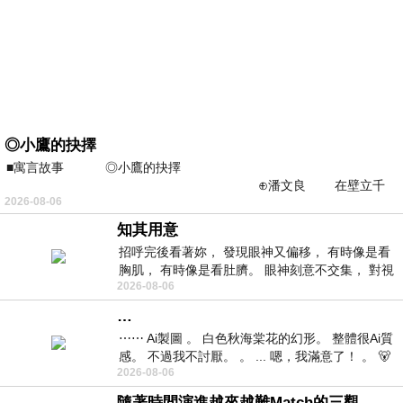
◎小鷹的抉擇
■寓言故事 ◎小鷹的抉擇
⊕潘文良 在壁立千
2026-08-06
仞的懸崖上，有一座遮天蔽
知其用意
招呼完後看著妳， 發現眼神又偏移， 有時像是看
胸肌， 有時像是看肚臍。 眼神刻意不交集， 對視
2026-08-06
視線不對齊， 讓我很難不
…
⋯⋯ Ai製圖 。 白色秋海棠花的幻形。 整體很Ai質
感。 不過我不討厭。 。 ... 嗯，我滿意了！ 。 🐻
2026-08-06
昨中
隨著時間演進越來越難Match的三觀