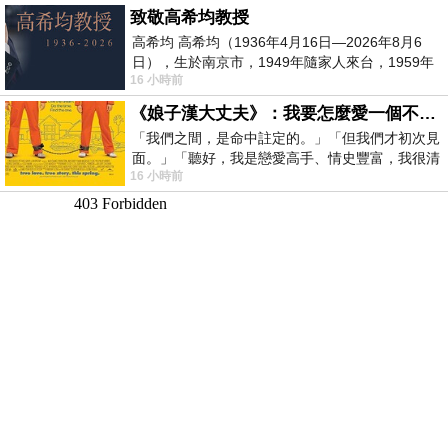
致敬高希均教授
高希均 高希均（1936年4月16日—2026年8月6
日），生於南京市，1949年隨家人來台，1959年
16 小時前
赴美深造並取得經濟發展博士學位。曾任
《娘子漢大丈夫》：我要怎麼愛一個不存在的人？
「我們之間，是命中註定的。」「但我們才初次見
面。」「聽好，我是戀愛高手、情史豐富，我很清
16 小時前
楚這種感覺，你我之間的那種感覺，現