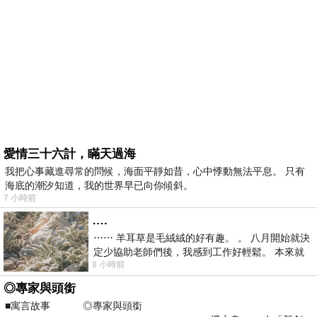
愛情三十六計，瞞天過海
我把心事藏進尋常的問候，海面平靜如昔，心中悸動無法平息。 只有
海底的潮汐知道，我的世界早已向你傾斜。
7 小時前
….
⋯⋯ 羊耳草是毛絨絨的好有趣。 。 八月開始就決
定少協助老師們後，我感到工作好輕鬆。 本來就
8 小時前
不是我的工作啊。 真
◎專家與頭銜
■寓言故事 ◎專家與頭銜