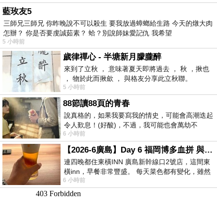
藍玫友5
三師兄三師兄 你昨晚說不可以殺生 要我放過蟑螂給生路 今天的燉大肉
怎辦？ 你是否要虔誠茹素？ 蛤？別說師妹愛記仇 我希望
5 小時前
歲律禪心 - 半塘新月朦朧醉
來到了立秋 ， 意味著夏天即將過去 ， 秋 ，揪也
， 物於此而揪歛 ， 與格友分享此立秋聯。
5 小時前
88節讀88頁的青春
說真格的，如果我要寫我的情史，可能會高潮迭起
令人歎息！(好酸)，不過，我可能也會萬劫不
6 小時前
復...，每天跪鍵盤還是被判了花心的罪
【2026-6廣島】Day 6 福岡博多血拼 與機場接送少年司機深夜對談
連四晚都住東橫INN 廣島新幹線口2號店，這間東
橫inn，早餐非常豐盛。 每天菜色都有變化，雖然
6 小時前
看到工作人員拿出料理包加熱，但