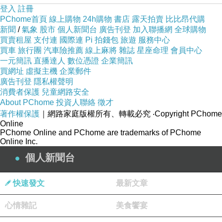
登入
註冊
PChome首頁
線上購物
24h購物
書店
露天拍賣
比比昂代購
新聞
/
氣象
股市
個人新聞台
廣告刊登
加入聯播網
全球購物
買賣租屋
支付連
國際連
Pi 拍錢包
旅遊
服務中心
買車
旅行團
汽車險推薦
線上麻將
雜誌
星座命理
會員中心
一元簡訊
直播達人
數位憑證
企業簡訊
買網址
虛擬主機
企業郵件
廣告刊登
隱私權聲明
消費者保護
兒童網路安全
About PChome
投資人聯絡
徵才
著作權保護
｜網路家庭版權所有、轉載必究
‧Copyright PChome
Online
PChome Online and PChome are trademarks of PChome
Online Inc.
個人新聞台
快速發文
最新文章
心情雜記
美食饗宴