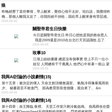
狼
昨晚經歷了某些事情，早上醒來，覺得心情不太好。坦白說，我覺得昨
晚，那個人離我太近了，但我拒絕不掉他，因此早上醒來會有罪惡感。
2026-08-06
關聖帝君生日快樂
今日是關聖帝君生日.昨日心想他是我的救命恩人.
我是2009還是2010在台北行天宮認識他.忘了.
2026-08-06
一個奇摩交友的網友學
玫事10
江湖上紛紛擾擾 總是沒有個事實 世上不只一位小
娃兒 人間總有千千萬萬人 他們心中有著一座山 梁
2026-08-06
山佛山泰華衡恆嵩 一山之高
我與AI討論的小說劇情(15)
第十五章：被決定的壞人 天命文創頂樓會議室。 氣氛冷得像暴風雨前
夕。 秘書甚至不敢進門。 因為教育部長曾德隆，親自來了。 &m
2026-08-06
我與AI討論的小說劇情(14)
第十四章：炎王降臨 夜裡。 天堂工作室只剩冷氣低鳴。 堯禹舜坐在螢
幕前，盯著DreamSeed不停跳動的資料流。 門忽然被推開。 堯天