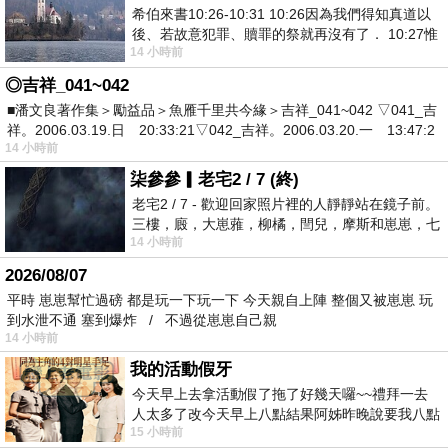
希伯來書10:26-10:31 10:26因為我們得知真道以
後、若故意犯罪、贖罪的祭就再沒有了． 10:27惟
14 小時前
有戰懼等候審判和那燒滅眾敵人的烈火
◎吉祥_041~042
■潘文良著作集＞勵益品＞魚雁千里共今緣＞吉祥_041~042 ▽041_吉
祥。2006.03.19.日 20:33:21▽042_吉祥。2006.03.20.一 13:47:2
14 小時前
柒參參▎老宅2 / 7 (終)
老宅2 / 7 - 歡迎回家照片裡的人靜靜站在鏡子前。
三樓，廄，大崽蕥，柳橘，閆兒，摩斯和崽崽，七
14 小時前
個人整整齊齊地站在鏡框之外，如同
2026/08/07
平時 崽崽幫忙過磅 都是玩一下玩一下 今天親自上陣 整個又被崽崽 玩
到水泄不通 塞到爆炸 / 不過從崽崽自己親
14 小時前
我的活動假牙
今天早上去拿活動假了拖了好幾天囉~~禮拜一去
人太多了改今天早上八點結果阿姊昨晚說要我八點
15 小時前
去西螺農會~回到莿桐都8點半多了