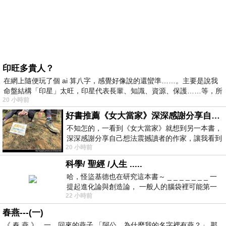
印旺多貴人？
在網上隨便玩了個 ai 算八字，感覺好像說的還蠻準……。主要是說我
命盤結構「印星」太旺，印星代表長輩、知識、資源、保護……等，所
20 小時前
好書推薦《女大當家》深深感謝分享自己想法震撼讀者的作家，讓我看到不同樣貌的家庭！
不知怎的，一看到《女大當家》就想到另一本書，
深深感謝分享自己想法震撼讀者的作家，讓我看到
20 小時前
不同樣貌的家庭！ 《女大
科學/ 聖經 /人生 .....
哈，怪盜基德也在研究這本書～ _ _ _ _ _ _ _ 一
提起進化論與創造論， 一般人的腦袋裡可能第一
22 小時前
時間就有「 進化論很科
春燕---(一)
《 春 燕 》 一、回來的燕子 「阿公，為什麼我的名字裡有燕？」 那