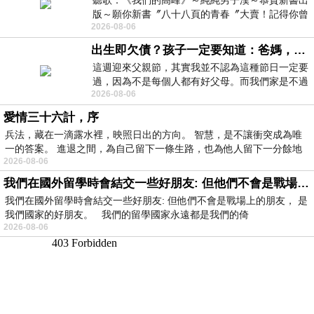
聽歌：《我們的高峰》～純純男子漢～恭賀新書出
版～願你新書〞八十八頁的青春〞大賣！記得你曾
2026-08-06
經在我的版留言…「好讚的圖^^感覺大家
出生即欠債？孩子一定要知道：爸媽，其實我不欠你們
這週迎來父親節，其實我並不認為這種節日一定要
過，因為不是每個人都有好父母。而我們家是不過
2026-08-06
節的，平時也沒什麼儀式感，生活趨近冷
愛情三十六計，序
兵法，藏在一滴露水裡，映照日出的方向。 智慧，是不讓衝突成為唯
一的答案。 進退之間，為自己留下一條生路，也為他人留下一分餘地
2026-08-06
我們在國外留學時會結交一些好朋友: 但他們不會是戰場上的朋友
我們在國外留學時會結交一些好朋友: 但他們不會是戰場上的朋友， 是
我們國家的好朋友。 我們的留學國家永遠都是我們的倚
2026-08-06