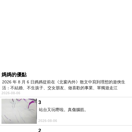
媽媽的優點
2026 年 8 月 6 日媽媽從前在《北窗內外》散文中寫到理想的遊俠生
活：不結婚、不生孩子、交女朋友、做喜歡的事業、單獨遊走江
2026-08-06
湖⋯⋯，
3
站台又玩嘢啦。真傷腦筋。
2026-08-06
2