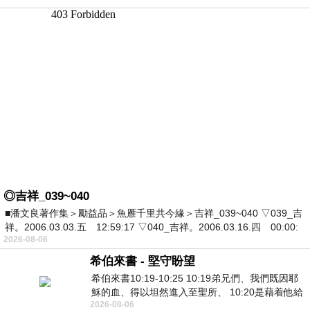
◎吉祥_039~040
■潘文良著作集＞勵益品＞魚雁千里共今緣＞吉祥_039~040 ▽039_吉
祥。2006.03.03.五 12:59:17 ▽040_吉祥。2006.03.16.四 00:00:
2026-08-06
希伯來書 - 堅守盼望
希伯來書10:19-10:25 10:19弟兄們、我們既因耶
穌的血、得以坦然進入至聖所、 10:20是藉着他給
2026-08-06
我們開了一條又新又活的路從幔子經過