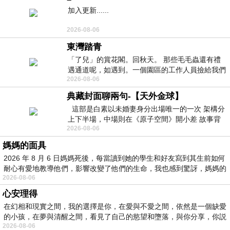
加入更新......
2026-08-06
東灣踏青
「了兒」的賞花閣。回秋天。 那些毛毛蟲還有禮
遇通道呢，如遇到。一個園區的工作人員撿給我們
2026-08-06
細賞。
典藏封面聊兩句-【天外金球】
這部是白素以未婚妻身分出場唯一的一次 架構分
上下半場，中場則在《原子空間》開小差 故事背
2026-08-06
景影射西藏境外流亡 地下組織
媽媽的面具
2026 年 8 月 6 日媽媽死後，每當讀到她的學生和好友寫到其生前如何
耐心有愛地教導他們，影響改變了他們的生命，我也感到驚訝，媽媽的
2026-08-06
心安理得
在幻相和現實之間，我的選擇是你，在愛與不愛之間，依然是一個缺愛
的小孩，在夢與清醒之間，看見了自己的慾望和墮落，與你分享，你説
2026-08-06