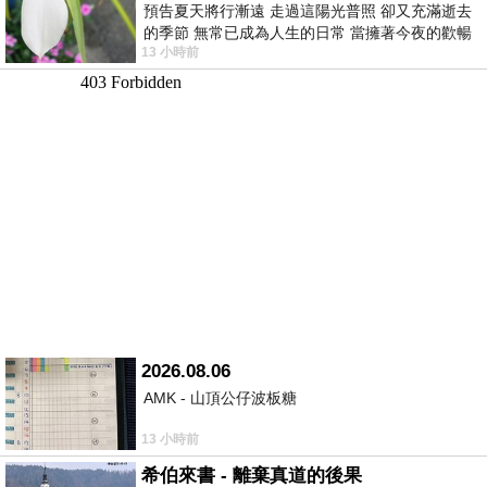
預告夏天將行漸遠 走過這陽光普照 卻又充滿逝去
的季節 無常已成為人生的日常 當擁著今夜的歡暢
13 小時前
舒心 轉眼驟成昨日 而明晨 太陽
2026.08.06
AMK - 山頂公仔波板糖
13 小時前
希伯來書 - 離棄真道的後果