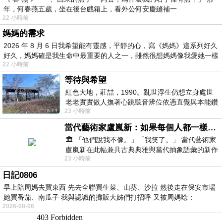
年，何春燕五歲，坐在後台戲箱上，看外公何安慶縫補一
22 小時前
媽媽的需求
2026 年 8 月 6 日我希望能有靈感，平靜的心，寫《媽媽》這系列好久
好久，媽媽確是我生命中最重要的人之一，雖然很想媽媽像我愛她一樣
22 小時前
等待與希望
紅色大地，莊喆，1990。亂世浮生仍想立身處世
老老實實做人撫著心跳聽音辨位依憑直覺與本能鑽
23 小時前
向裂隙的亮處探索另一個心聲另一個共鳴的
當代藝術家盧嵐新：如果每個人都一樣，這世界該有多無聊？
🏛️ 「他們說我不像。」「我笑了。」 當代藝術家
盧嵐新在此幅兼具古典典雅與當代抽象語彙的新作
23 小時前
中，以沈靜的藍色空間為背景，描繪了
日記0806
早上陪周媽去買東西 先去全聯買生菜、山葵、沙拉 然後走在保安市場
她買番茄、南瓜子 我與認識的攤販大姊們打招呼 又被周媽唸：
2026-08-06