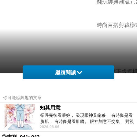
翻玩經典潮流元
時尚百搭剪裁樣
迪士尼正版授
繼續閱讀
獨家設計 Disney 春夏新作
你可能感興趣的文章
知其用意
招呼完後看著妳， 發現眼神又偏移， 有時像是看
胸肌， 有時像是看肚臍。 眼神刻意不交集， 對視
2026-08-06
視線不對齊， 讓我很難不