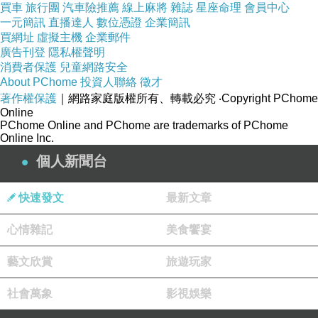
買車
旅行團
汽車險推薦
線上麻將
雜誌
星座命理
會員中心
提醒您:
一元簡訊
直播達人
數位憑證
企業簡訊
買網址
虛擬主機
企業郵件
廣告刊登
隱私權聲明
消費者保護
兒童網路安全
細緻印花，請反面低溫
About PChome
投資人聯絡
徵才
著作權保護
｜網路家庭版權所有、轉載必究
‧Copyright PChome
Online
斑駁印花為設計元素，非瑕疵
PChome Online and PChome are trademarks of PChome
Online Inc.
個人新聞台
建議單獨洗滌，手洗或放洗衣袋洗最
快速發文
最新文章
心情雜記
美食饗宴
請勿浸泡過久以及避免使用含有
藝文欣賞
旅遊玩家
純棉材質不可烘乾，以免
社會萬象
影視娛樂