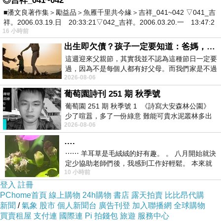
◎吉祥_041~042
***************
■潘文良著作集＞勵益品＞魚雁千里共今緣＞吉祥_041~042 ▽041_吉
祥。2006.03.19.日 20:33:21▽042_吉祥。2006.03.20.一 13:47:2
16 小時前
充滿朝氣的活潑唐
出生即欠債？孩子一定要知道：爸媽，其實我不欠你們
這週迎來父親節，其實我並不認為這種節日一定要
過，因為不是每個人都有好父母。而我們家是不過
2026-08-06
節的，平時也沒什麼儀式感，生活趨近冷
一邊微笑，一邊敬禮的
葡萄園詩刊 251 期 秋季號
葡萄園 251 期 秋季號 1 《詩寫大安森林公園》
少了喧囂，多了一份綠意 難能可貴水泥叢林多出
藉由率性感打造好感
2026-08-06
一
….
⋯⋯ 羊耳草是毛絨絨的好有趣。 。 八月開始就決
****************
定少協助老師們後，我感到工作好輕鬆。 本來就
10 小時前
不是我的工作啊。 真
登入
註冊
PChome首頁
線上購物
24h購物
書店
露天拍賣
比比昂代購
新聞
/
氣象
股市
個人新聞台
廣告刊登
加入聯播網
全球購物
買賣租屋
支付連
國際連
Pi 拍錢包
旅遊
服務中心