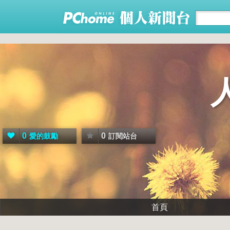
0
0
愛的鼓勵
訂閱站台
首頁