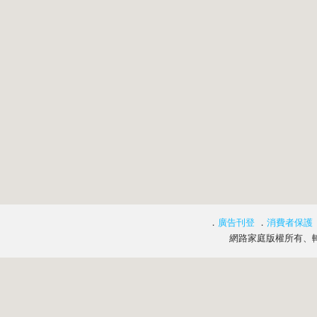
．
廣告刊登
．
消費者保護
網路家庭版權所有、轉載必究 