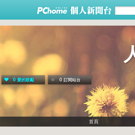
0
0
愛的鼓勵
訂閱站台
首頁