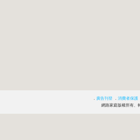
．
廣告刊登
．
消費者保護
網路家庭版權所有、轉載必究 