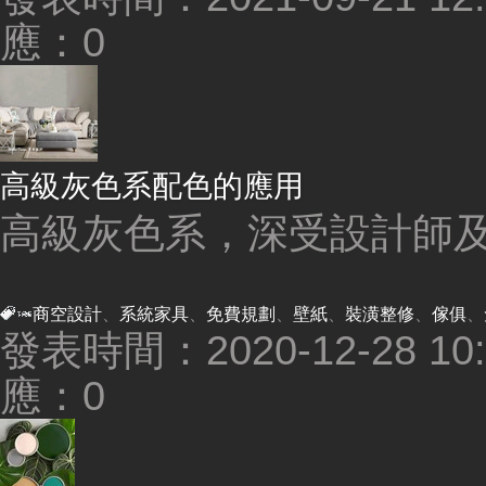
應：0
高級灰色系配色的應用
高級灰色系，深受設計師及客戶
商空設計
、
系統家具
、
免費規劃
、
壁紙
、
裝潢整修
、
傢俱
、
發表時間：2020-12-28 10:2
應：0