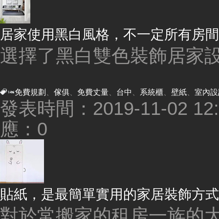
居家使用黑白風格，不一定所有房間
選擇了黑白雙色裝飾居家設計
免費規劃
、
傢俱
、
免費丈量
、
台中
、
系統櫃
、
壁紙
、
室內設
發表時間：2019-11-02 12:3
應：0
貼紙，是最簡單實用的家居裝飾方式
對於常搬家的租房一族的大