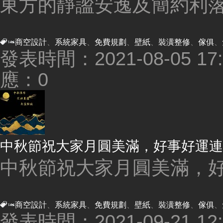
東方的靜謐安逸及簡約利落的
商空設計
、
系統家具
、
免費規劃
、
壁紙
、
裝潢整修
、
傢俱
、
發表時間：2021-08-05 17:5
應：0
中秋節祝大家月圓美滿，好事好運連
中秋節祝大家月圓美滿，好事
商空設計
、
系統家具
、
免費規劃
、
壁紙
、
裝潢整修
、
傢俱
、
發表時間：2021-09-21 12:5