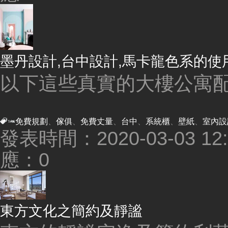
墨丹設計,台中設計,馬卡龍色系的使用
以下這些真實的大樓公寓配
免費規劃
、
傢俱
、
免費丈量
、
台中
、
系統櫃
、
壁紙
、
室內設
發表時間：2020-03-03 12:4
應：0
東方文化之簡約及靜謐