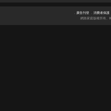
．
廣告刊登
．
消費者保護
網路家庭版權所有、轉載必究 