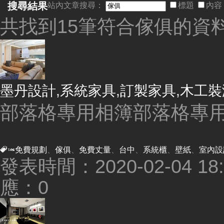
搜尋結果
站內文章搜尋：
標題
內容
共找到15筆符合
傢俱
的資
墨丹設計,系統家具,訂製家具,木工裝
部落格專用相簿部落格專用
免費規劃
、
傢俱
、
免費丈量
、
台中
、
系統櫃
、
壁紙
、
室內設
發表時間：2020-02-04 18:5
應：0