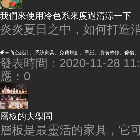
我們來使用冷色系來度過清涼一下
炎炎夏日之中，如何打造消
商空設計
、
系統家具
、
免費規劃
、
壁紙
、
裝潢整修
、
傢俱
、
發表時間：2020-11-28 11:2
應：0
層板的大學問
層板是最靈活的家具，它可