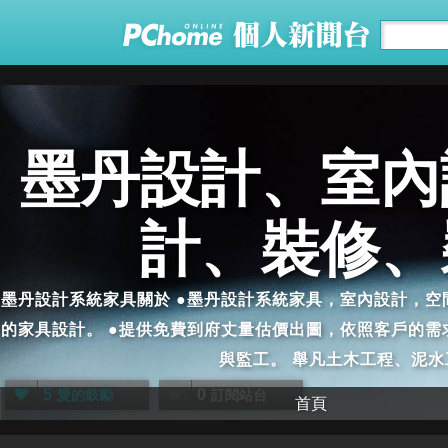
墨丹設計、室內
計、裝修、
墨丹設計系統家具關於 ●墨丹設計系統家具，室內設計，空
的家具設計。 ●提供免費到府丈量估價出圖，依照客戶的需
與監工。 舉凡土木工程、泥水工
5
0
愛的鼓勵
訂閱站台
首頁