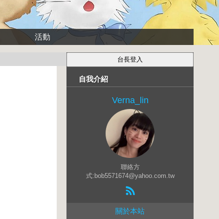
活動
自我介紹
Verna_lin
聯絡方
式:bob5571674@yahoo.com.tw
關於本站