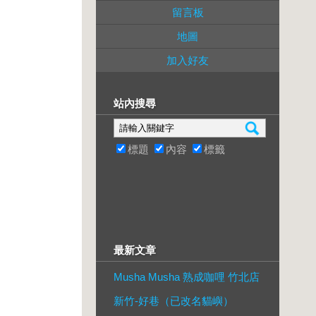
留言板
地圖
加入好友
站內搜尋
標題
內容
標籤
最新文章
Musha Musha 熟成咖哩 竹北店
新竹-好巷（已改名貓嶼）