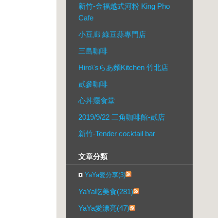
新竹-金福越式河粉 King Pho
Cafe
小豆廊 綠豆蒜專門店
三島咖啡
Hiro\'sらあ麵Kitchen 竹北店
貳參咖啡
心丼癮食堂
2019/9/22 三角咖啡館-貳店
新竹-Tender cocktail bar
文章分類
YaYa愛分享(3)
YaYa吃美食(281)
YaYa愛漂亮(47)