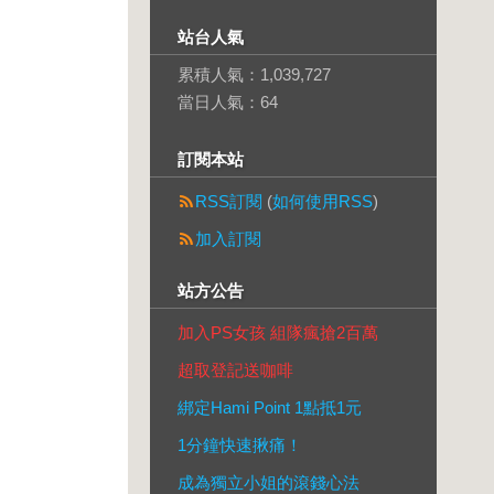
站台人氣
累積人氣：
1,039,727
當日人氣：
64
訂閱本站
RSS訂閱
(
如何使用RSS
)
加入訂閱
站方公告
加入PS女孩 組隊瘋搶2百萬
超取登記送咖啡
綁定Hami Point 1點抵1元
1分鐘快速揪痛！
成為獨立小姐的滾錢心法