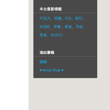
本台最新標籤
巧克力
、
西餐
、
F21
、
新竹
、
KOBE
、
早餐
、
香港
、
手錶
、
零食
、
GUCCI
連結書籤
獅獅
♥Verna Shop ♥