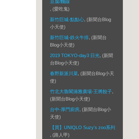
豆腐/麵線
, (愛吃鬼)
新竹巨城-點點心
, (新聞台Blog
小天使)
新竹巨城-鉄火牛排
, (新聞台
Blog小天使)
2019 TOKYO-day3 日光
, (新聞
台Blog小天使)
春野新派川菜
, (新聞台Blog小天
使)
竹北大魯閣湳雅廣場-王將餃子
,
(新聞台Blog小天使)
台中-厚門廚房
, (新聞台Blog小
天使)
【買】UNIQLO Suzy's zoo系列
, (路人甲)