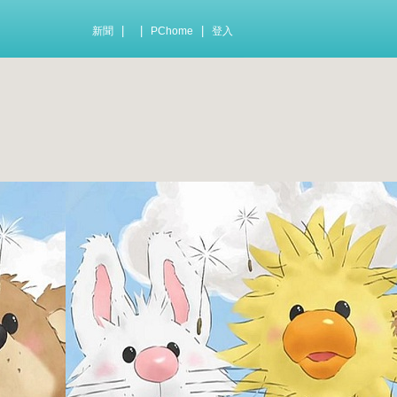
|
|
|
新聞
PChome
登入