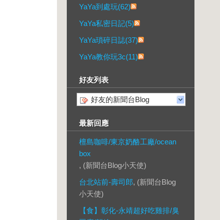
YaYa到處玩(62)
YaYa私密日記(5)
YaYa瑣碎日誌(37)
YaYa教你玩3c(11)
好友列表
好友的新聞台Blog
最新回應
檀島咖啡/東京奶酪工廠/ocean
box
, (新聞台Blog小天使)
台北站前-壽司郎
, (新聞台Blog
小天使)
【食】彰化-永靖超好吃雞排/臭