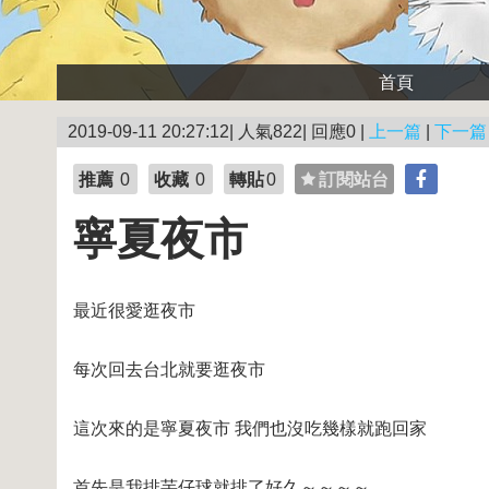
首頁
2019-09-11 20:27:12| 人氣822| 回應0 |
上一篇
|
下一篇
推薦
0
收藏
0
轉貼
0
訂閱站台
寧夏夜市
最近很愛逛夜市
每次回去台北就要逛夜市
這次來的是寧夏夜市 我們也沒吃幾樣就跑回家
首先是我排芋仔球就排了好久～～～～