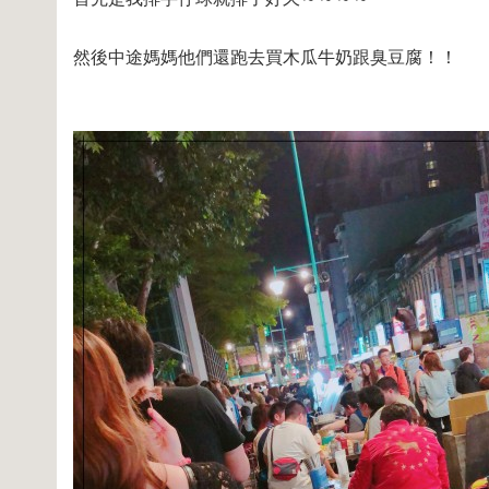
然後中途媽媽他們還跑去買木瓜牛奶跟臭豆腐！！