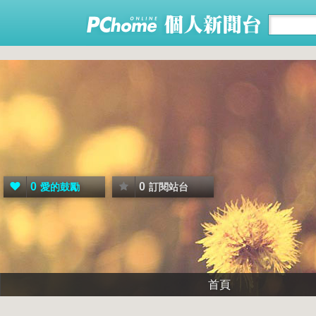
0
0
愛的鼓勵
訂閱站台
首頁