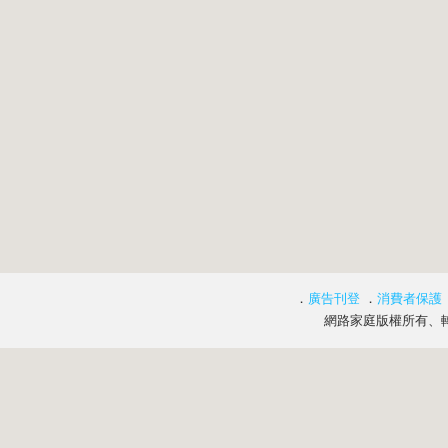
．
廣告刊登
．
消費者保護
網路家庭版權所有、轉載必究 