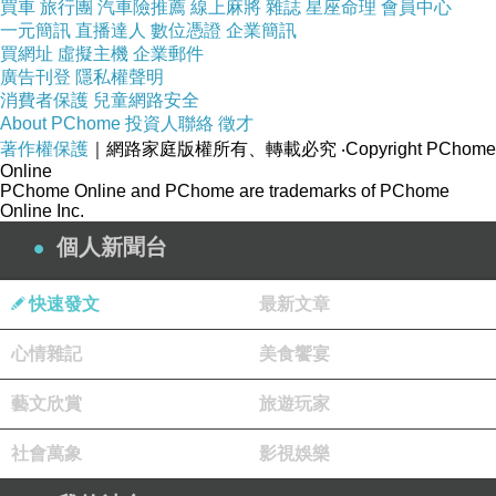
買車
旅行團
汽車險推薦
線上麻將
雜誌
星座命理
會員中心
一元簡訊
直播達人
數位憑證
企業簡訊
買網址
虛擬主機
企業郵件
決定哪家以後快點下訂！
廣告刊登
隱私權聲明
消費者保護
兒童網路安全
About PChome
投資人聯絡
徵才
像這次的話上網找了一下
京都旅庵花月（日式旅
著作權保護
｜網路家庭版權所有、轉載必究
‧Copyright PChome
店） - 京都
的評價還不差～
Online
PChome Online and PChome are trademarks of PChome
Online Inc.
就儘快
現省
衝下去！以免到時候訂不到就哭哭了
個人新聞台
(尤其是旅遊旺季更要注意)
快速發文
最新文章
而且在
HOTELS.COM
訂的話訂貴了還能退價
心情雜記
美食饗宴
差！沒在怕的！（這點超棒！）
藝文欣賞
旅遊玩家
有關 京都旅庵花月（日式旅店） - 京都 的房間介
社會萬象
影視娛樂
紹在下面