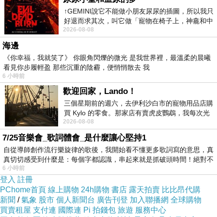
↑GEMINI說它不能做小朋友尿尿的插圖，所以我只
如果找不到優惠碼的話
好退而求其次，叫它做「寵物在椅子上，神龕和中
2026-08-08
年人臉孔」的畫了。 六月底
直接下訂就對了！
海邊
《你幸福，我就笑了》 你眼角閃爍的微光 是我世界裡，最溫柔的晨曦
看見你步履輕盈 那些沉重的陰霾，便悄悄散去 我
這樣就等於10%的優惠！
6 小時前
歡迎回家，Lando！
比一般使用優惠碼的情況
最便宜
還省！
三個星期前的週六，去伊利沙白市的寵物用品店購
買 Kylo 的零食。那家店有賣虎皮鸚鵡，我每次光
2026-08-08
顧都會去看一下。他們偶爾會引進 C
對於
沒大陸客
常出遊的朋友相當適用！
7/25音樂會_歌詞體會_是什麼讓心堅持1
自從導師創作流行樂旋律的歌後，我開始看不懂更多歌詞寫的意思，真
也不用花時間找優惠碼！
真切切感受到什麼是：每個字都認識，串起來就是抓破頭時間！絕對不
6 小時前
登入
註冊
2.訂貴退價差
PChome首頁
線上購物
24h購物
書店
露天拍賣
比比昂代購
新聞
/
氣象
股市
個人新聞台
廣告刊登
加入聯播網
全球購物
買賣租屋
支付連
國際連
Pi 拍錢包
旅遊
服務中心
有關於訂房，我個人建議是