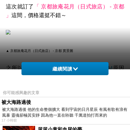
這次就訂了
「 京都旅庵花月（日式旅店） - 京都
」
這間，價格還挺不錯～
▲ 京都旅庵花月（日式旅店） - 京都 實景圖
之所以訂房首選是
訂房比價
HOTELS.COM
原因
繼續閱讀
有二：
你可能感興趣的文章
1.訂十次送一晚
被大海路過後
被大海路過後 他的生命整個擴大 看到宇宙的日月星辰 有風有歌有浪有
這個算是hotels的常駐活動！累積10晚 即可獲得
風暴 靈魂卻極其安靜 因為他一直在聆聽 千萬道拍打而來的
免費住宿1晚！(無使用優惠碼即可累積)
17 小時前
尿尿小童和血尿的夢