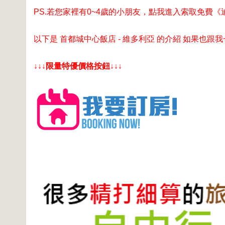
PS.若您家裡有0~4歲的小朋友，
點我進入索取免費《
以下是 首都城中心飯店 - 維多利亞 的介紹 如果也跟
↓↓↓限量特優價格按鈕↓↓↓