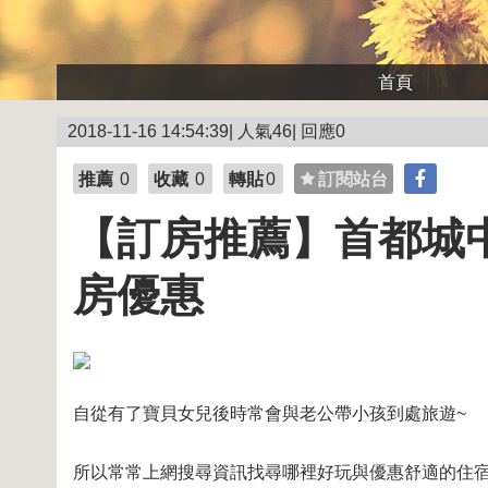
首頁
2018-11-16 14:54:39| 人氣46| 回應0
推薦
0
收藏
0
轉貼
0
訂閱站台
【訂房推薦】首都城中
房優惠
自從有了寶貝女兒後時常會與老公帶小孩到處旅遊~
所以常常上網搜尋資訊找尋哪裡好玩與優惠舒適的住宿