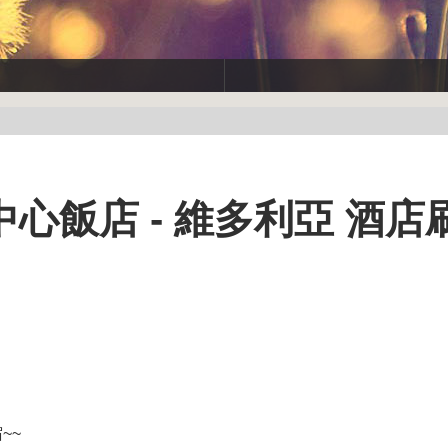
心飯店 - 維多利亞 酒店
~~