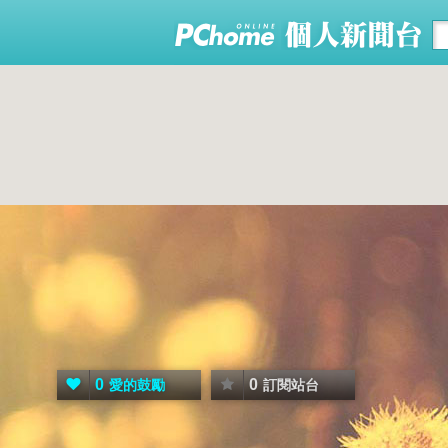
0
0
愛的鼓勵
訂閱站台