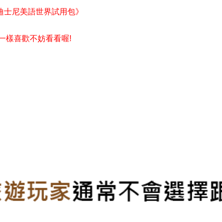
迪士尼美語世界試用包》
我一樣喜歡不妨看看喔!