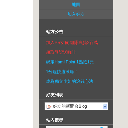
地圖
加入好友
站方公告
加入PS女孩 組隊瘋搶2百萬
超取登記送咖啡
綁定Hami Point 1點抵1元
1分鐘快速揪痛！
成為獨立小姐的滾錢心法
好友列表
好友的新聞台Blog
站內搜尋