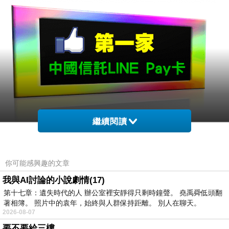
繼續閱讀
你可能感興趣的文章
我與AI討論的小說劇情(17)
第十七章：遺失時代的人 辦公室裡安靜得只剩時鐘聲。 堯禹舜低頭翻
著相簿。 照片中的袁年，始終與人群保持距離。 別人在聊天。
2026-08-07
要不要給三樓