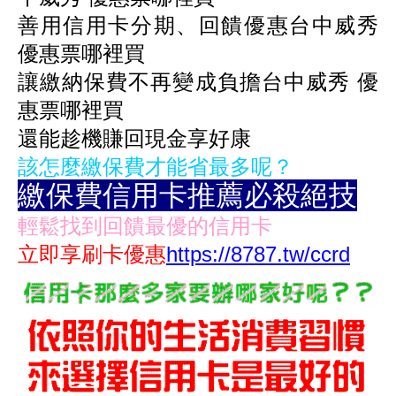
善用信用卡分期、回饋優惠台中威秀
優惠票哪裡買
讓繳納保費不再變成負擔
台中威秀 優
惠票哪裡買
還能趁機賺回現金享好康
該怎麼繳保費才能省最多呢？
繳保費信用卡推薦必殺絕技
輕鬆找到回饋最優的信用卡
立即享刷卡優惠
https://8787.tw/ccrd