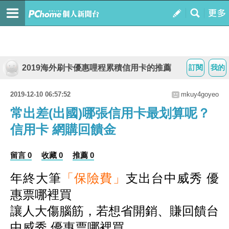
2019海外刷卡優惠哩程累積信用卡的推薦
訂閱
我的
2019-12-10 06:57:52
mkuy4goyeo
常出差(出國)哪張信用卡最划算呢？
信用卡 網購回饋金
留言 0
收藏 0
推薦 0
年終大筆
「保險費」
支出台中威秀 優
惠票哪裡買
讓人大傷腦筋，若想省開銷、賺回饋台
中威秀 優惠票哪裡買