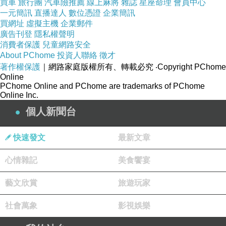
買車
旅行團
汽車險推薦
線上麻將
雜誌
星座命理
會員中心
一元簡訊
直播達人
數位憑證
企業簡訊
買網址
虛擬主機
企業郵件
廣告刊登
隱私權聲明
消費者保護
兒童網路安全
About PChome
投資人聯絡
徵才
著作權保護
｜網路家庭版權所有、轉載必究
‧Copyright PChome
Online
PChome Online and PChome are trademarks of PChome
Online Inc.
個人新聞台
快速發文
最新文章
心情雜記
美食饗宴
藝文欣賞
旅遊玩家
社會萬象
影視娛樂