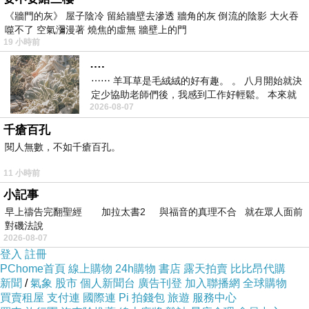
《牆門的灰》 屋子陰冷 留給牆壁去滲透 牆角的灰 倒流的陰影 大火吞
噬不了 空氣瀰漫著 燒焦的虛無 牆壁上的門
19 小時前
….
⋯⋯ 羊耳草是毛絨絨的好有趣。 。 八月開始就決
定少協助老師們後，我感到工作好輕鬆。 本來就
2026-08-07
不是我的工作啊。 真
千瘡百孔
閱人無數，不如千瘡百孔。
11 小時前
小記事
早上禱告完翻聖經 加拉太書2 與福音的真理不合 就在眾人面前
對磯法說
2026-08-07
登入
註冊
PChome首頁
線上購物
24h購物
書店
露天拍賣
比比昂代購
新聞
/
氣象
股市
個人新聞台
廣告刊登
加入聯播網
全球購物
買賣租屋
支付連
國際連
Pi 拍錢包
旅遊
服務中心