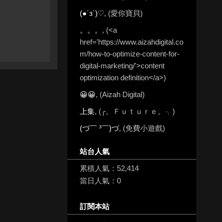
(●´з`)♡
, (愛你寶貝)
。。。
, (<a
href='https://www.aizahdigital.co
m/how-to-optimize-content-for-
digital-marketing/'>content
optimization definition</a>)
😀😀
, (Aizah Digital)
上集
, (╭。Ｆｕｔｕｒｅ。╮)
(づ￣ ³￣)づ
, (免費小遊戲)
站台人氣
累積人氣：
52,414
當日人氣：
0
訂閱本站