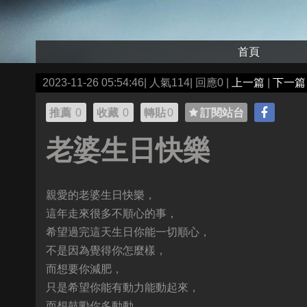
首頁
2023-11-26 05:54:46| 人氣114| 回應0 |
上一篇
|
下一篇
推薦
0
收藏
0
轉貼
0
訂閱站台
老婆生日快樂
親愛的老婆生日快樂，
這年走來很多不順心的事，
希望過完這天生日你能一切順心，
不是因為覺得你怎麼樣，
而想要你減肥，
只是希望你能有動力能動起來，
而想鼓勵你多動動，