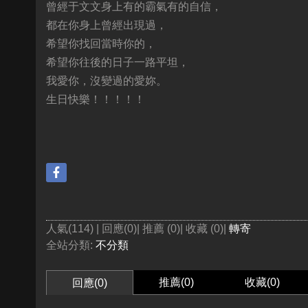
曾經于文文身上有的霸氣有的自信，
都在你身上曾經出現過，
希望你找回當時你的，
希望你往後的日子一路平坦，
我愛你，沒變過的愛妳。
生日快樂！！！！！
人氣(114) | 回應(0)| 推薦 (
0
)| 收藏 (
0
)|
轉寄
全站分類:
不分類
推薦(
0
)
收藏(
0
)
回應(0)