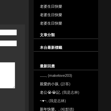
老婆生日快樂
老婆生日快樂
老婆生日快樂
文章分類
本台最新標籤
最新回應
......
, (makelove203)
親愛的小孩
, (訪客)
老公😭😭記
, (我是志林)
~♥~
, (我是志林)
新年快樂。
, (哈默德)