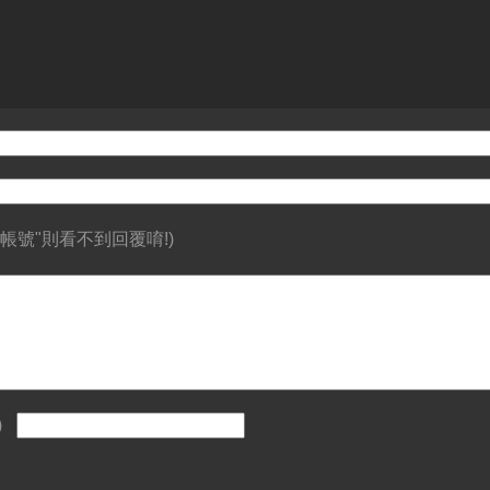
帳號"則看不到回覆唷!)
)