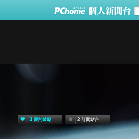
3
2
愛的鼓勵
訂閱站台