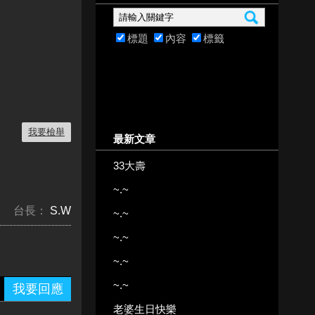
標題
內容
標籤
我要檢舉
最新文章
33大壽
~.~
台長：
S.W
~.~
~.~
~.~
~.~
我要回應
老婆生日快樂