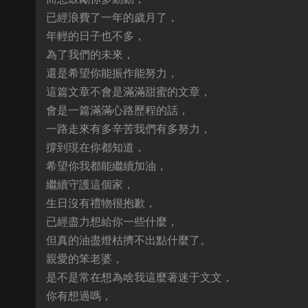
已經浪費了一年的歲月了，
年輕的日子也不多，
為了我們的未來，
還是希望你能振作能努力，
這篇文章不會是滿滿甜蜜的文章，
會是一篇滿滿心路歷程的話，
一路走來有多辛苦我們有多努力，
撐到現在你都知道，
希望你我都能繼續加油，
繼續守護這個家，
生日沒有禮物很抱歉，
已經盡力想給你一些什麼，
但真的油盡燈枯擠不出點什麼了。
親愛的笨老婆，
是不是常在想為啥我這麼著迷于文文，
你有想過嗎，