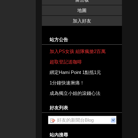
地圖
加入好友
站方公告
加入PS女孩 組隊瘋搶2百萬
超取登記送咖啡
綁定Hami Point 1點抵1元
1分鐘快速揪痛！
成為獨立小姐的滾錢心法
好友列表
好友的新聞台Blog
站內搜尋