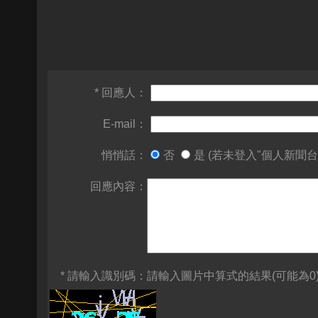
* 回應人：
E-mail：
悄悄話：
否
是 (若未登入"個人新聞台
回應內容：
* 請輸入識別碼：
請輸入圖片中算式的結果(可能為0