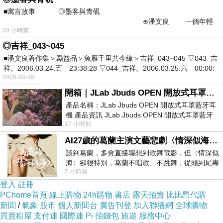
■寓言故事 ◎墨客與青硯
知道老公會感動，
⊕潘文良 一個年輕
而決定親手做禮物，
20 小時前
的墨客，在京城的古玩肆裡
那天趴在沙發睡著，
◎吉祥_043~045
■潘文良著作集＞勵益品＞魚雁千里共今緣＞吉祥_043~045 ▽043_吉
老婆就跑來幫我按摩，
祥。2006.03.24.五 23:38:28 ▽044_吉祥。2006.03.25.六 00:00:
我的寶貝老婆，
2026-08-08
你怎麼那麼可愛那麼漂亮那麼迷人，
開箱｜JLab Jbuds OPEN 開放式耳罩藍牙耳機 - 設計美學，輕巧、透氣、環境音全物理達成！
產品名稱：JLab Jbuds OPEN 開放式耳罩藍牙耳
讓老公離不開妳，
機 產品資訊 JLab Jbuds OPEN 開放式耳罩藍牙
讓老公深深的愛上妳，
17 小時前
耳機評語：非常有特色，值得喜愛美型工
讓老公只想有妳陪伴下半生。
AI27歲的葛蘭主演文藝悲劇〈情深似海〉 #戀上老電影 #葛蘭 #粟子
談到葛蘭，多會直接聯想到歌舞電影，但〈情深似
海〉卻很特別，葛蘭不唱歌、不跳舞，從頭到尾專
7 小時前
心演戲。拍攝期間，經常工作超過12個鐘
登入
註冊
PChome首頁
線上購物
24h購物
書店
露天拍賣
比比昂代購
新聞
/
氣象
股市
個人新聞台
廣告刊登
加入聯播網
全球購物
買賣租屋
支付連
國際連
Pi 拍錢包
旅遊
服務中心