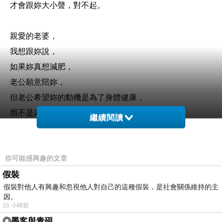
才會跟妳大小聲，對不起。
親愛的老婆，
我想跟妳說，
如果妳真想減肥，
老公願意陪妳，
但老公希望妳的動機是為了身體健康，
而不是為了美美身材，
好嗎？
繼續閱讀
我很喜歡老婆最近總像個小女人一樣賴著我，
你可能感興趣的文章
黏著我撒嬌，我覺得很可愛覺得很幸福。
假裝
老婆謝謝妳為這個家付出，
假裝對他人有興趣和忽視他人對自己的這種假裝，是社會關係維持的主
謝謝妳給我我想要的，
因。
一開口過年沒飯吃，
10 小時前
老婆二話不說答應煮飯，
◎墨客與青硯