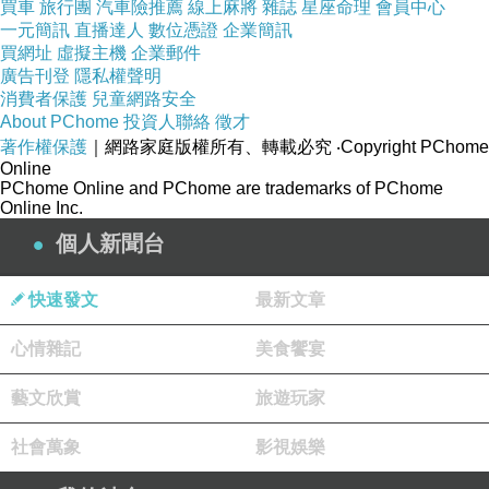
買車
旅行團
汽車險推薦
線上麻將
雜誌
星座命理
會員中心
一元簡訊
直播達人
數位憑證
企業簡訊
買網址
虛擬主機
企業郵件
廣告刊登
隱私權聲明
消費者保護
兒童網路安全
About PChome
投資人聯絡
徵才
著作權保護
｜網路家庭版權所有、轉載必究
‧Copyright PChome
Online
PChome Online and PChome are trademarks of PChome
Online Inc.
個人新聞台
快速發文
最新文章
心情雜記
美食饗宴
藝文欣賞
旅遊玩家
社會萬象
影視娛樂